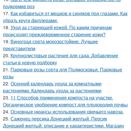
подкормке роз
17.
Как избавиться от мешков и синяков под глазами. Как
убрать круги филлерами.
18.
Уход за стареющей кожей. По каким причинам
происходит преждевременное старение кожи?
19.
Виноград сорта морозостойкие. Лучшие
представители
20.
Крупнолистовые растения для сада. Добавление
статьи в новую подборку
21.
Парковые розы сорта для Подмосковья. Парковые
розы
22.
Осенний календарь ухода за комнатными
растениями. Календарь ухода за растениями
23.
11 Способов применения компоста на участке.
Органическое удобрение компост для плодородия почвы
24.
Основные нюансы использования овечьего навоза.
25.
Саженец персика Донецкий желтый. Персик
Донецкий желтый: описание и характеристики. Магазин