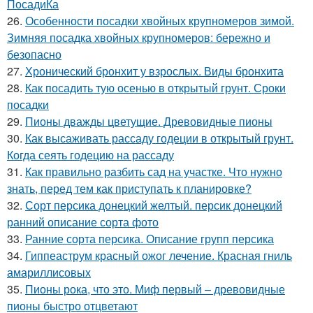
ПосадиКа
26.
Особенности посадки хвойных крупномеров зимой.
Зимняя посадка хвойных крупномеров: бережно и
безопасно
27.
Хронический бронхит у взрослых. Виды бронхита
28.
Как посадить тую осенью в открытый грунт. Сроки
посадки
29.
Пионы дважды цветущие. Древовидные пионы
30.
Как высаживать рассаду годеции в открытый грунт.
Когда сеять годецию на рассаду
31.
Как правильно разбить сад на участке. Что нужно
знать, перед тем как приступать к планировке?
32.
Сорт персика донецкий желтый. персик донецкий
ранний описание сорта фото
33.
Ранние сорта персика. Описание групп персика
34.
Гиппеаструм красный ожог лечение. Красная гниль
амариллисовых
35.
Пионы рока, что это. Миф первый – древовидные
пионы быстро отцветают