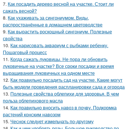
7.
Как посадить дерево весной на участке. Стоит ли
сажать весной?
8.
Как ухаживать за сингониумом. Виды,
распространённые в домашнем цветоводстве
9.
Как вырастить роскошный сингониум. Полезные
свойства
10.
Как нарисовать аквариум с рыбками ребенку.
Пошаговый процесс
11.
Когда сажать луковицы. Не пора ли обновить
луковичные на участке? Все сроки посадки и время
выращивания луковичных на одном месте
12.
Как правильно посадить сад на участке. Какие могут
быть модели проведения распланировки сада и огорода
13.
Полезные свойства облепихи для здоровья. В чем
польза облепихового масла
14.
Как правильно вносить навоз в почву. Подкормка
растений конским навозом
15.
Чеснок следует измельчать по-другому
16.
Как и чем удобрять розы. Большое руководство по