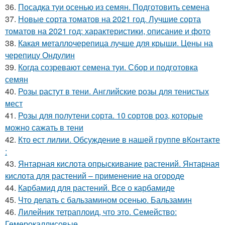
36.
Посадка туи осенью из семян. Подготовить семена
37.
Новые сорта томатов на 2021 год. Лучшие сорта
томатов на 2021 год: характеристики, описание и фото
38.
Какая металлочерепица лучше для крыши. Цены на
черепицу Ондулин
39.
Когда созревают семена туи. Сбор и подготовка
семян
40.
Розы растут в тени. Английские розы для тенистых
мест
41.
Розы для полутени сорта. 10 сортов роз, которые
можно сажать в тени
42.
Кто ест лилии. Обсуждение в нашей группе вКонтакте
:
43.
Янтарная кислота опрыскивание растений. Янтарная
кислота для растений – применение на огороде
44.
Карбамид для растений. Все о карбамиде
45.
Что делать с бальзамином осенью. Бальзамин
46.
Лилейник тетраплоид, что это. Семейство:
Гемерокаллисовые