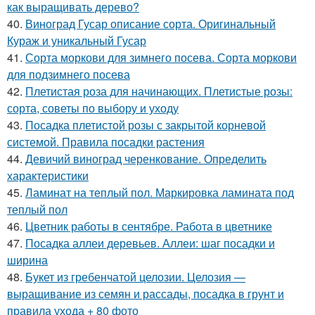
как выращивать дерево?
40.
Виноград Гусар описание сорта. Оригинальный
Кураж и уникальный Гусар
41.
Сорта моркови для зимнего посева. Сорта моркови
для подзимнего посева
42.
Плетистая роза для начинающих. Плетистые розы:
сорта, советы по выбору и уходу
43.
Посадка плетистой розы с закрытой корневой
системой. Правила посадки растения
44.
Девичий виноград черенкование. Определить
характеристики
45.
Ламинат на теплый пол. Маркировка ламината под
теплый пол
46.
Цветник работы в сентябре. Работа в цветнике
47.
Посадка аллеи деревьев. Аллеи: шаг посадки и
ширина
48.
Букет из гребенчатой целозии. Целозия —
выращивание из семян и рассады, посадка в грунт и
правила ухода + 80 фото