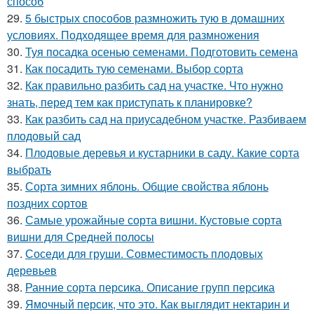
способ
29.
5 быстрых способов размножить тую в домашних
условиях. Подходящее время для размножения
30.
Туя посадка осенью семенами. Подготовить семена
31.
Как посадить тую семенами. Выбор сорта
32.
Как правильно разбить сад на участке. Что нужно
знать, перед тем как приступать к планировке?
33.
Как разбить сад на приусадебном участке. Разбиваем
плодовый сад
34.
Плодовые деревья и кустарники в саду. Какие сорта
выбрать
35.
Сорта зимних яблонь. Общие свойства яблонь
поздних сортов
36.
Самые урожайные сорта вишни. Кустовые сорта
вишни для Средней полосы
37.
Соседи для груши. Совместимость плодовых
деревьев
38.
Ранние сорта персика. Описание групп персика
39.
Ямочный персик, что это. Как выглядит нектарин и