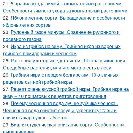
21.
5 правил ухода зимой за комнатными растениями.
Особенности зимнего ухода за комнатными растениями
22.
Яблони летние сорта. Выращивание и особенности
яблонь летних сортов
23.
Рулонный газон минусы. Сравнение рулонного и
посевного газона
24.
Икра из грибов на зиму. Грибная икра из вареных
грибов с помидорами и чесноком
25.
Растения у которых едят листья. Школа выживания:
Съедобные растения, или что можно есть в лесу
26.
Грибная икра с перцем болгарским. 10 отличных
рецептов сытной грибной икры
27.
Рецепт очень вкусной грибной икры. Грибная икра на
зиму – 10 пошаговых рецептов приготовления
28.
Почему чесночная вода лучше зубчика чеснока..
Чесночная вода очистит сосуды, укрепит суставы и
снизит сахар лучше таблеток
29.
Вишня студенческая описание сорта. Особенности
выращивания