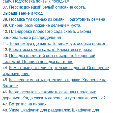
саду. Подготовка почвы к посадкам
37.
Персик донецкий белый описание сорта.
Выращивание и уход
38.
Посадка туи осенью из семян. Подготовить семена
39.
Спиреи размножение делением куста.
40.
Планировка плодового сада схема. Законы
рационального распределения
41.
Топинамбур где взять. Топинамбур: особые приметы
42.
Клематисы с чем сажать. Клематисы и розы
43.
Посадка плетистой розы с закрытой корневой
системой. Правила посадки растения
44.
Комнатные растения гортензия садовая. Освещение
и размещение
45.
Как перезимовать гортензии в горшке. Хранение на
балконе
46.
Когда осенью высаживать саженцы плодовых
деревьев. Когда сажать деревья и кустарники осенью?
47.
Ботритис на пионах.
48.
Узкие шкафчики для раздевалок. Шкафчики для