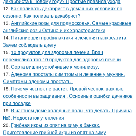
декабриста к Новому году? Простые правила ухода
12.
Как поливать декабрист в домашних условиях по
сезонно. Как поливать декабрист?
13.
Английские розы для подмосковья. Самые красивые
английские розы Остина и их характеристики
14.
Питание для профилактики и лечения панкреатита.
Зачем соблюдать диету
15.
10 продуктов для здоровья печени. Врач
перечислила топ-10 продуктов для здоровья печени
16.
Сорта вишни устойчивые к монилиозу.
17.
Аденома простаты симптомы и лечение у мужчин.
Симптомы аденомы простаты
18.
Почему чеснок не растет. Яровой чеснок: важные
особенности выращивания . Основные ошибки дачников
при посадке
19.
В частном доме холодные полы, что делать. Причина
№3. Недостаток утепления
20.
Грибная икры из опят на зиму в банках.
Приготовление грибной икры из опят на зиму