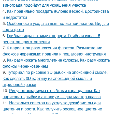
винограда подойдут для украшения участка
4.
Как правильно посадить яблоню весной. Достоинства
и недостатки
5.
Особенности ухода за пышнолистной лианой. Виды и
сорта фото
6.
Грибная икра на зиму с перцем. Грибная икра – 5
рецептов приготовления
7.
6 вариантов размножения флоксов. Размножение
флоксов черенками: правила и пошаговая инструкция
8.
Как размножать многолетние флоксы. Как размножить
флоксы черенкованием
9.
Туториал по рисовке 3D рыбок на эпоксидной смоле.
Как сделать 3D-картину из эпоксидной смолы и
акриловой краски
10.
Рисунок аквариума с рыбками карандашом. Как
нарисовать рыбку и аквариум — два мастер-класса
11.
Несколько советов по уходу за декабристом для
цветения и роста. Как получить роскошное цветение