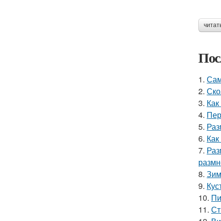
читат
Пос
1.
Сам
2.
Ско
3.
Как
4.
Пер
5.
Раз
6.
Как
7.
Раз
размн
8.
Зим
9.
Кус
10.
Пи
11.
Ст