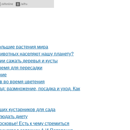
ольшие растения мира
животных населяют нашу планету?
нии сажать деревья и кусты
время для пересадки
ние
в во время цветения
д: размножение, посадка и уход. Как
щих кустарников для сада
людать диету
сковье! Есть к чему стремиться