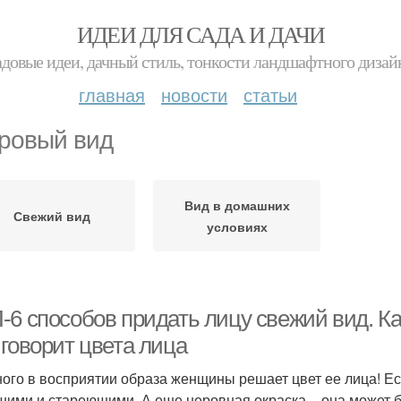
ИДЕИ ДЛЯ САДА И ДАЧИ
адовые идеи, дачный стиль, тонкости ландшафтного дизай
главная
новости
статьи
ровый вид
Вид в домашних
Свежий вид
условиях
-6 способов придать лицу свежий вид. Ка
 говорит цвета лица
ного в восприятии образа женщины решает цвет ее лица! Е
шими и стареющими. А еще неровная окраска – она может 