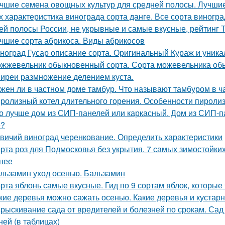
чшие семена овощных культур для средней полосы. Лучшие
х характеристика винограда сорта данге. Все сорта виногр
ей полосы России, не укрывные и самые вкусные, рейтинг 
чшие сорта абрикоса. Виды абрикосов
ноград Гусар описание сорта. Оригинальный Кураж и уника
жжевельник обыкновенный сорта. Сорта можевельника об
иреи размножение делением куста.
жен ли в частном доме тамбур. Что называют тамбуром в ч
ролизный котел длительного горения. Особенности пироли
о лучше дом из СИП-панелей или каркасный. Дом из СИП-па
е?
вичий виноград черенкование. Определить характеристики
рта роз для Подмосковья без укрытия. 7 самых зимостойких
нее
льзамин уход осенью. Бальзамин
рта яблонь самые вкусные. Гид по 9 сортам яблок, которые
кие деревья можно сажать осенью. Какие деревья и кустар
рыскивание сада от вредителей и болезней по срокам. Сад
ней (в таблицах)