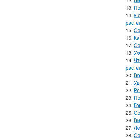
12.
Ви
13.
По
14.
8 
расте
15.
Со
16.
Ка
17.
Со
18.
Ух
19.
Чт
расте
20.
Вр
21.
Уд
22.
Ре
23.
По
24.
Го
25.
Со
26.
Ви
27.
Ле
28.
Со