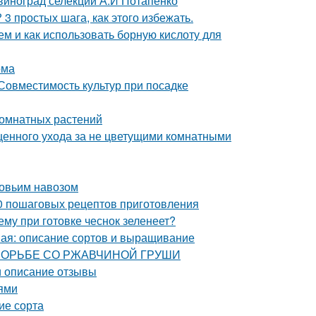
 виноград селекции А.И Потапенко
3 простых шага, как этого избежать.
ем и как использовать борную кислоту для
ома
 Совместимость культур при посадке
комнатных растений
ценного ухода за не цветущими комнатными
ровьим навозом
10 пошаговых рецептов приготовления
ему при готовке чеснок зеленеет?
ная: описание сортов и выращивание
ПО БОРЬБЕ СО РЖАВЧИНОЙ ГРУШИ
и описание отзывы
иями
ие сорта