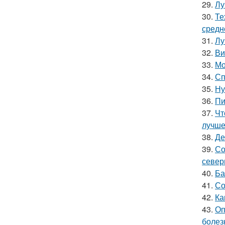
29.
Лу
30.
Те
средн
31.
Лу
32.
Ви
33.
Мо
34.
Сп
35.
Ну
36.
Пи
37.
Чт
лучш
38.
Де
39.
Со
север
40.
Ба
41.
Со
42.
Ка
43.
Оп
болез