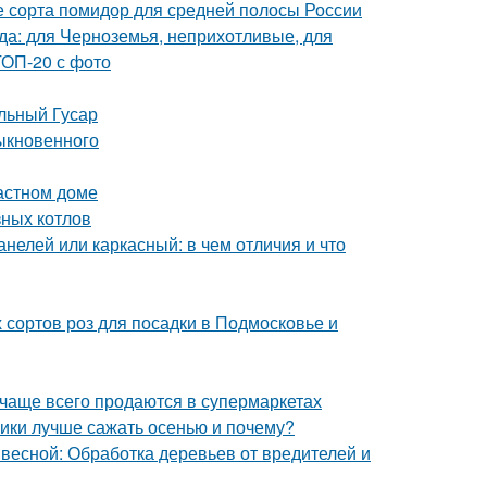
 сорта помидор для средней полосы России
ада: для Черноземья, неприхотливые, для
ТОП-20 с фото
льный Гусар
ыкновенного
астном доме
зных котлов
нелей или каркасный: в чем отличия и что
 сортов роз для посадки в Подмосковье и
 чаще всего продаются в супермаркетах
ники лучше сажать осенью и почему?
 весной: Обработка деревьев от вредителей и