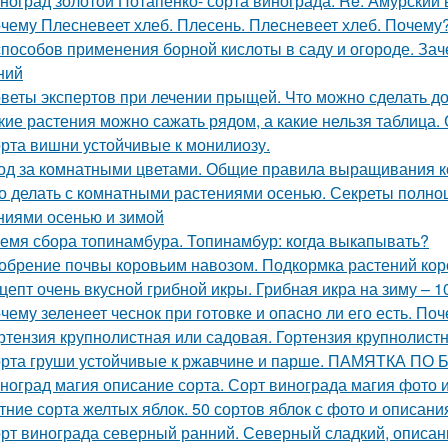
ноград золотой Потапенко- сорта винограда. Re: Амурский
чему Плесневеет хлеб. Плесень. Плесневеет хлеб. Почему? 
способов применения борной кислоты в саду и огороде. Зач
ний
веты экспертов при лечении прыщей. Что можно сделать д
кие растения можно сажать рядом, а какие нельзя таблица.
рта вишни устойчивые к монилиозу.
од за комнатными цветами. Общие правила выращивания 
о делать с комнатными растениями осенью. Секреты полно
ниями осенью и зимой
емя сбора топинамбура. Топинамбур: когда выкапывать?
обрение почвы коровьим навозом. Подкормка растений ко
цепт очень вкусной грибной икры. Грибная икра на зиму – 
чему зеленеет чеснок при готовке и опасно ли его есть. Поч
ртензия крупнолистная или садовая. Гортензия крупнолист
рта груши устойчивые к ржавчине и парше. ПАМЯТКА 
ноград магия описание сорта. Сорт винограда магия фото 
тние сорта желтых яблок. 50 сортов яблок с фото и описан
рт винограда северный ранний. Северный сладкий, описан