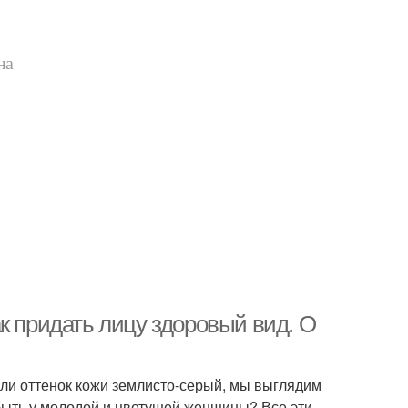
на
к придать лицу здоровый вид. О
сли оттенок кожи землисто-серый, мы выглядим
быть у молодой и цветущей женщины? Все эти