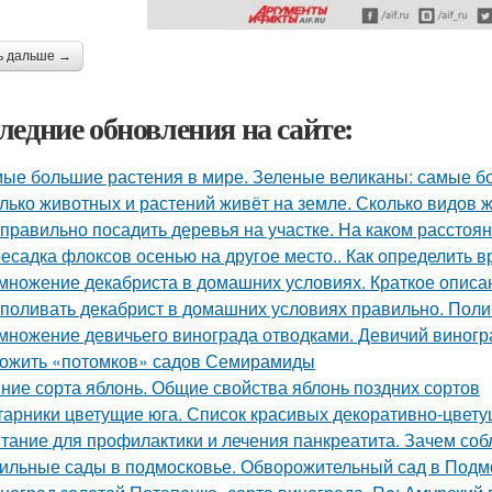
ь дальше →
ледние обновления на сайте:
ые большие растения в мире. Зеленые великаны: самые б
лько животных и растений живёт на земле. Сколько видов 
 правильно посадить деревья на участке. На каком расстоя
есадка флоксов осенью на другое место.. Как определить 
множение декабриста в домашних условиях. Краткое описа
 поливать декабрист в домашних условиях правильно. Поли
множение девичьего винограда отводками. Девичий виногра
ожить «потомков» садов Семирамиды
ние сорта яблонь. Общие свойства яблонь поздних сортов
тарники цветущие юга. Список красивых декоративно-цвету
тание для профилактики и лечения панкреатита. Зачем соб
ильные сады в подмосковье. Обворожительный сад в Подмо