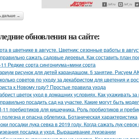
ь дальше →
ледние обновления на сайте:
ота в цветнике в августе. Цветник: сезонные работы в авгус
 правильно сажать садовые деревья. Как составить план по
-11 Редкие сорта сингониума+мини сорта
ариум рисунок для детей карандашом. 5 занятие. Рисуем
колько советов по уходу за декабристом для цветения и рос
риста к Новому году? Простые правила ухода
абрист цветок уход в домашних условиях. Как ухаживать за
 правильно посадить сад на участке. Какие могут быть мод
-11 пребиотиков для кишечника. Роль пробиотиков и пребио
 полезна и опасна облепиха. Ботаническая характеристика
оки посадки лука севка в 2019 году. Когда сажать лук-севок
изеания посадка и уход. Выращивание луизеании