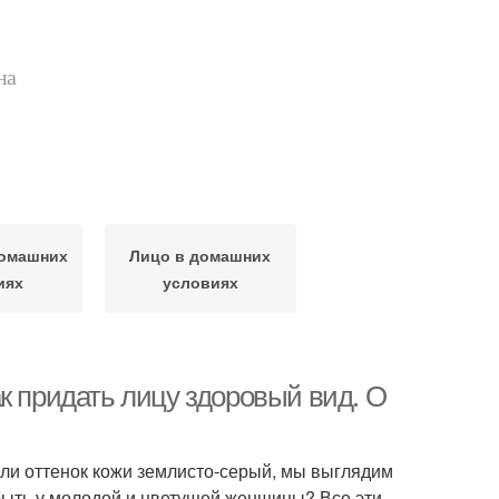
на
домашних
Лицо в домашних
иях
условиях
к придать лицу здоровый вид. О
сли оттенок кожи землисто-серый, мы выглядим
быть у молодой и цветущей женщины? Все эти