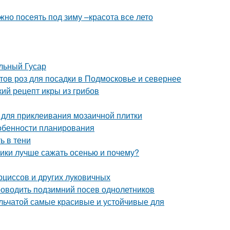
жно посеять под зиму –красота все лето
льный Гусар
тов роз для посадки в Подмосковье и севернее
кий рецепт икры из грибов
ы для приклеивания мозаичной плитки
Особенности планирования
ь в тени
ники лучше сажать осенью и почему?
рциссов и других луковичных
 проводить подзимний посев однолетников
ельчатой самые красивые и устойчивые для