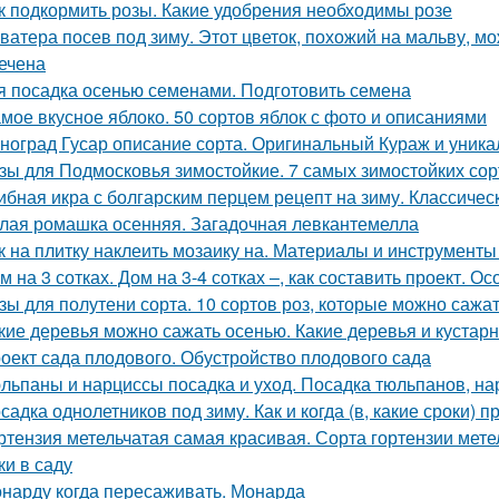
к подкормить розы. Какие удобрения необходимы розе
ватера посев под зиму. Этот цветок, похожий на мальву, мо
ечена
я посадка осенью семенами. Подготовить семена
мое вкусное яблоко. 50 сортов яблок с фото и описаниями
ноград Гусар описание сорта. Оригинальный Кураж и уника
зы для Подмосковья зимостойкие. 7 самых зимостойких сор
ибная икра с болгарским перцем рецепт на зиму. Классичес
лая ромашка осенняя. Загадочная левкантемелла
к на плитку наклеить мозаику на. Материалы и инструмент
м на 3 сотках. Дом на 3-4 сотках –, как составить проект. 
зы для полутени сорта. 10 сортов роз, которые можно сажат
кие деревья можно сажать осенью. Какие деревья и кустар
оект сада плодового. Обустройство плодового сада
льпаны и нарциссы посадка и уход. Посадка тюльпанов, на
садка однолетников под зиму. Как и когда (в, какие сроки)
ртензия метельчатая самая красивая. Сорта гортензии мет
ки в саду
нарду когда пересаживать. Монарда