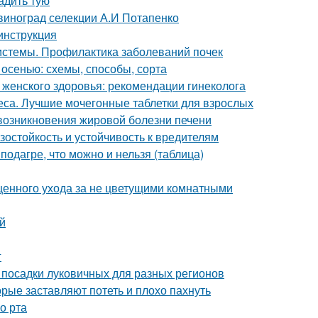
адить тую
 виноград селекции А.И Потапенко
 инструкция
истемы. Профилактика заболеваний почек
 осенью: схемы, способы, сорта
 женского здоровья: рекомендации гинеколога
са. Лучшие мочегонные таблетки для взрослых
возникновения жировой болезни печени
остойкость и устойчивость к вредителям
подагре, что можно и нельзя (таблица)
ценного ухода за не цветущими комнатными
й
г
 посадки луковичных для разных регионов
орые заставляют потеть и плохо пахнуть
о рта