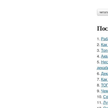
читат
Пос
1.
Раб
2.
Как
3.
Топ
4.
Акв
5.
Нес
декаб
6.
Дек
7.
Как
8.
ТОП
9.
Чем
10.
Ср
11.
Лу