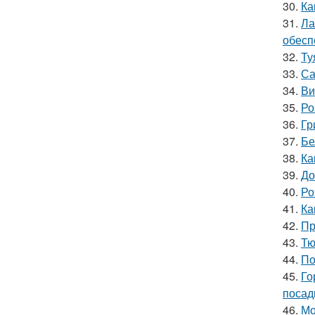
30.
Ка
31.
Ла
обесп
32.
Ту
33.
Са
34.
Ви
35.
Ро
36.
Гр
37.
Бе
38.
Ка
39.
До
40.
Ро
41.
Ка
42.
Пр
43.
Тю
44.
По
45.
Го
посад
46.
Мо