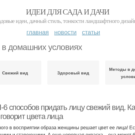
ИДЕИ ДЛЯ САДА И ДАЧИ
адовые идеи, дачный стиль, тонкости ландшафтного дизай
главная
новости
статьи
 в домашних условиях
Методы в 
Свежий вид
Здоровый вид
услов
-6 способов придать лицу свежий вид. Ка
 говорит цвета лица
ного в восприятии образа женщины решает цвет ее лица! Е
шими и стареющими. А еще неровная окраска – она может 