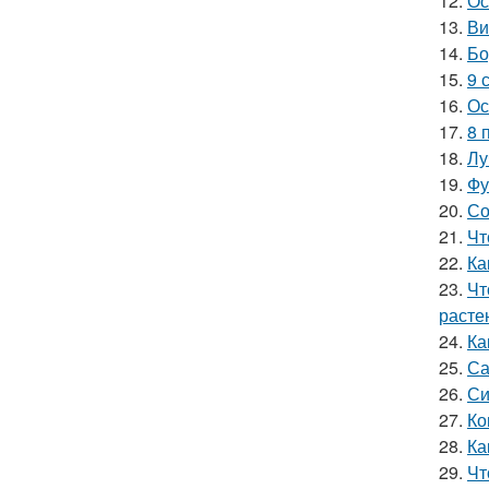
12.
Ос
13.
Ви
14.
Бо
15.
9 
16.
Ос
17.
8 
18.
Лу
19.
Фу
20.
Со
21.
Чт
22.
Ка
23.
Чт
расте
24.
Ка
25.
Са
26.
Си
27.
Ко
28.
Ка
29.
Чт