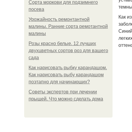
Сорта моркови для подзимнего
темны
посева
Как и
Урожайность ремонтантной
забол
малины. Ранние сорта ремотантной
Синий
малины
легки
Розы красно белые. 12 лучших
оттен
двухцветных сортов роз для вашего
сада
Как нарисовать рыбку карандашом.
Как нарисовать рыбу карандашом
поэтапно для начинающих?
Советы экспертов при лечении
прыщей. Что можно сделать дома