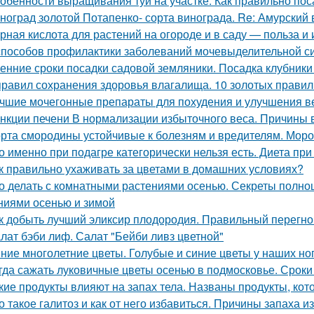
обенности выращивания туи на участке. Как правильно пос
ноград золотой Потапенко- сорта винограда. Re: Амурский
рная кислота для растений на огороде и в саду — польза и
способов профилактики заболеваний мочевыделительной с
енние сроки посадки садовой земляники. Посадка клубники
правил сохранения здоровья влагалища. 10 золотых правил
чшие мочегонные препараты для похудения и улучшения ве
нкции печени В нормализации избыточного веса. Причины 
рта смородины устойчивые к болезням и вредителям. Мороз
о именно при подагре категорически нельзя есть. Диета при 
к правильно ухаживать за цветами в домашних условиях?
о делать с комнатными растениями осенью. Секреты полно
ниями осенью и зимой
к добыть лучший эликсир плодородия. Правильный перегно
лат бэби лиф. Салат "Бейби ливз цветной"
ние многолетние цветы. Голубые и синие цветы у наших но
гда сажать луковичные цветы осенью в подмосковье. Сроки
кие продукты влияют на запах тела. Названы продукты, кот
о такое галитоз и как от него избавиться. Причины запаха из