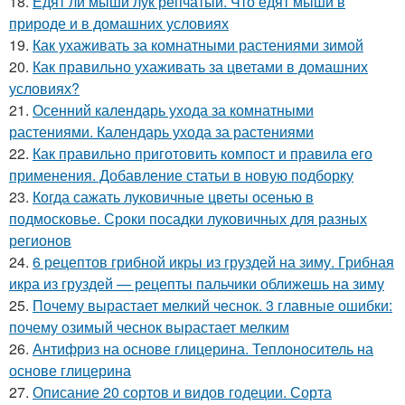
18.
Едят ли мыши лук репчатый. Что едят мыши в
природе и в домашних условиях
19.
Как ухаживать за комнатными растениями зимой
20.
Как правильно ухаживать за цветами в домашних
условиях?
21.
Осенний календарь ухода за комнатными
растениями. Календарь ухода за растениями
22.
Как правильно приготовить компост и правила его
применения. Добавление статьи в новую подборку
23.
Когда сажать луковичные цветы осенью в
подмосковье. Сроки посадки луковичных для разных
регионов
24.
6 рецептов грибной икры из груздей на зиму. Грибная
икра из груздей — рецепты пальчики оближешь на зиму
25.
Почему вырастает мелкий чеснок. 3 главные ошибки:
почему озимый чеснок вырастает мелким
26.
Антифриз на основе глицерина. Теплоноситель на
основе глицерина
27.
Описание 20 сортов и видов годеции. Сорта