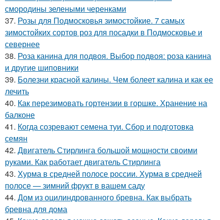
смородины зелеными черенками
37.
Розы для Подмосковья зимостойкие. 7 самых
зимостойких сортов роз для посадки в Подмосковье и
севернее
38.
Роза канина для подвоя. Выбор подвоя: роза канина
и другие шиповники
39.
Болезни красной калины. Чем болеет калина и как ее
лечить
40.
Как перезимовать гортензии в горшке. Хранение на
балконе
41.
Когда созревают семена туи. Сбор и подготовка
семян
42.
Двигатель Стирлинга большой мощности своими
руками. Как работает двигатель Стирлинга
43.
Хурма в средней полосе россии. Хурма в средней
полосе — зимний фрукт в вашем саду
44.
Дом из оцилиндрованного бревна. Как выбрать
бревна для дома