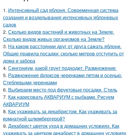
1.
Интенсивный сад яблоня. Современная система
создания и возделывания интенсивных яблоневых
садов
2.
Сколько видов растений и животных на Земле.
Сколько видов живых организмов на Земле?
3.
На каком расстоянии друг от друга сажать яблони.
Общие правила посадки: сколько метров отступить от
дома и забора
4.
Сингониум, какой грунт подходит. Размножение
5.
Размножение флоксов черенками летом и осенью.
Стеблевыми черенками
6.
Выбираем место под фруктовые посадки. Стиль
7.
Как нарисовать АКВАРИУМ с рыбками. Рисуем
АКВАРИУМ
8.
Как ухаживать за декабристом. Как ухаживать за
комнатной шлюмбергерой?
9.
Декабрист цветок уход в домашних условиях. Как
ухаживать за цветком декабрист в домашних условиях