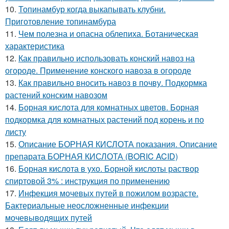
10.
Топинамбур когда выкапывать клубни.
Приготовление топинамбура
11.
Чем полезна и опасна облепиха. Ботаническая
характеристика
12.
Как правильно использовать конский навоз на
огороде. Применение конского навоза в огороде
13.
Как правильно вносить навоз в почву. Подкормка
растений конским навозом
14.
Борная кислота для комнатных цветов. Борная
подкормка для комнатных растений под корень и по
листу
15.
Описание БОРНАЯ КИСЛОТА показания. Описание
препарата БОРНАЯ КИСЛОТА (BORIC ACID)
16.
Борная кислота в ухо. Борной кислоты раствор
спиртовой 3% : инструкция по применению
17.
Инфекция мочевых путей в пожилом возрасте.
Бактериальные неосложненные инфекции
мочевыводящих путей