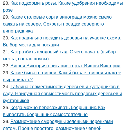
28.
Как подкормить розы. Какие удобрения необходимы
розе
29.
Какие столовые сорта винограда можно смело
сажать на севере. Секреты посадки северного
виноградника
30.
Как правильно посадить деревья на участке схема.
Выбор места для посадки
31.
Как разбить плодовый сад. С чего начать (выбор
места, состав почвы)
32.
Вишня Виктория описание сорта. Вишня Виктория
33.
Какие бывают вишни. Какой бывает вишня и как ее
выращивать?
34.
Таблица совместимости деревьев и кустарников в
саду. Наилучшая совместимость плодовых деревьев и
кустарников
35.
Когда можно пересаживать боярышник. Как
вырастить боярышник самостоятельно
36.
Размножение смородины зелеными черенками
летом. Проще простого: размножение черной