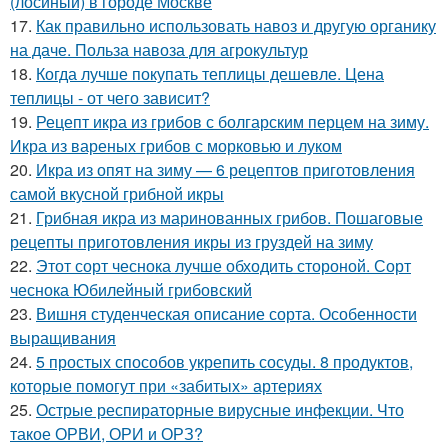
(лосиный) в городе Москве
17.
Как правильно использовать навоз и другую органику
на даче. Польза навоза для агрокультур
18.
Когда лучше покупать теплицы дешевле. Цена
теплицы - от чего зависит?
19.
Рецепт икра из грибов с болгарским перцем на зиму.
Икра из вареных грибов с морковью и луком
20.
Икра из опят на зиму — 6 рецептов приготовления
самой вкусной грибной икры
21.
Грибная икра из маринованных грибов. Пошаговые
рецепты приготовления икры из груздей на зиму
22.
Этот сорт чеснока лучше обходить стороной. Сорт
чеснока Юбилейный грибовский
23.
Вишня студенческая описание сорта. Особенности
выращивания
24.
5 простых способов укрепить сосуды. 8 продуктов,
которые помогут при «забитых» артериях
25.
Острые респираторные вирусные инфекции. Что
такое ОРВИ, ОРИ и ОРЗ?