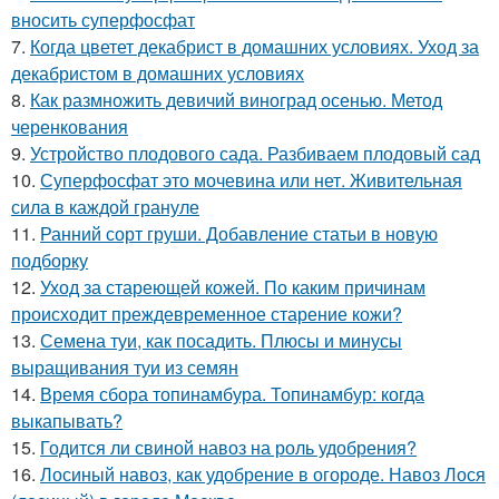
вносить суперфосфат
7.
Когда цветет декабрист в домашних условиях. Уход за
декабристом в домашних условиях
8.
Как размножить девичий виноград осенью. Метод
черенкования
9.
Устройство плодового сада. Разбиваем плодовый сад
10.
Суперфосфат это мочевина или нет. Живительная
сила в каждой грануле
11.
Ранний сорт груши. Добавление статьи в новую
подборку
12.
Уход за стареющей кожей. По каким причинам
происходит преждевременное старение кожи?
13.
Семена туи, как посадить. Плюсы и минусы
выращивания туи из семян
14.
Время сбора топинамбура. Топинамбур: когда
выкапывать?
15.
Годится ли свиной навоз на роль удобрения?
16.
Лосиный навоз, как удобрение в огороде. Навоз Лося