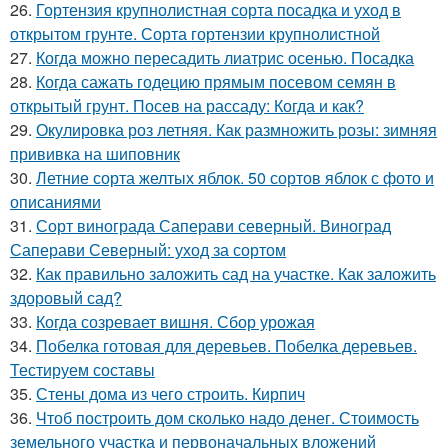
26.
Гортензия крупнолистная сорта посадка и уход в
открытом грунте. Сорта гортензии крупнолистной
27.
Когда можно пересадить лиатрис осенью. Посадка
28.
Когда сажать годецию прямым посевом семян в
открытый грунт. Посев на рассаду: Когда и как?
29.
Окулировка роз летняя. Как размножить розы: зимняя
прививка на шиповник
30.
Летние сорта желтых яблок. 50 сортов яблок с фото и
описаниями
31.
Сорт винограда Саперави северный. Виноград
Саперави Северный: уход за сортом
32.
Как правильно заложить сад на участке. Как заложить
здоровый сад?
33.
Когда созревает вишня. Сбор урожая
34.
Побелка готовая для деревьев. Побелка деревьев.
Тестируем составы
35.
Стены дома из чего строить. Кирпич
36.
Чтоб построить дом сколько надо денег. Стоимость
земельного участка и первоначальных вложений