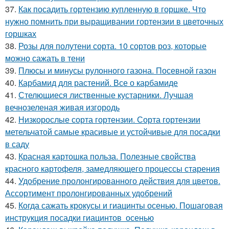
37.
Как посадить гортензию купленную в горшке. Что
нужно помнить при выращивании гортензии в цветочных
горшках
38.
Розы для полутени сорта. 10 сортов роз, которые
можно сажать в тени
39.
Плюсы и минусы рулонного газона. Посевной газон
40.
Карбамид для растений. Все о карбамиде
41.
Стелющиеся лиственные кустарники. Лучшая
вечнозеленая живая изгородь
42.
Низкорослые сорта гортензии. Сорта гортензии
метельчатой самые красивые и устойчивые для посадки
в саду
43.
Красная картошка польза. Полезные свойства
красного картофеля, замедляющего процессы старения
44.
Удобрение пролонгированного действия для цветов.
Ассортимент пролонгированных удобрений
45.
Когда сажать крокусы и гиацинты осенью. Пошаговая
инструкция посадки гиацинтов осенью