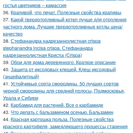
гостья цветников – камассия
36.
Крапивой, что лечат. Полезные свойства крапивы
37.
Какой твердотопливный котел лучше для отопления
частного дома. Лучшие твердотопливные котлы цена/
качество
38.
Стефанандра надрезаннолистная crispa
stephanandra incisa crispa. Стефанандра
надрезаннолистная Криспа (Crispa)
39.
Обои для дома деревянного. Краткое описание
40.
Защита от иксодовых клещей. Клещ иксодовый
(энцефалитный)
41.
Устойчивые сорта смородины. 50 лучших сортов
черной смородины для средней полосы, Подмосковья,
Урала и Сибири
42.
Карбамид для растений. Все о карбамиде
43.
Что делать с бальзамином осенью. Бальзамин
44.
Красная картошка польза. Полезные свойства
красного картофеля, замедляющего процессы старения