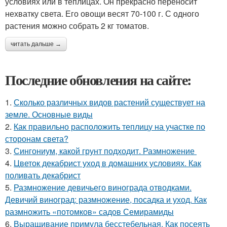
условиях или в теплицах. Он прекрасно переносит
нехватку света. Его овощи весят 70-100 г. С одного
растения можно собрать 2 кг томатов.
читать дальше →
Последние обновления на сайте:
1.
Сколько различных видов растений существует на
земле. Основные виды
2.
Как правильно расположить теплицу на участке по
сторонам света?
3.
Сингониум, какой грунт подходит. Размножение
4.
Цветок декабрист уход в домашних условиях. Как
поливать декабрист
5.
Размножение девичьего винограда отводками.
Девичий виноград: размножение, посадка и уход. Как
размножить «потомков» садов Семирамиды
6.
Выращивание примула бесстебельная. Как посеять