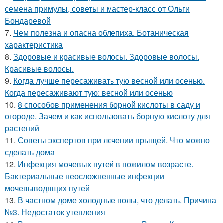
семена примулы, советы и мастер-класс от Ольги
Бондаревой
7.
Чем полезна и опасна облепиха. Ботаническая
характеристика
8.
Здоровые и красивые волосы. Здоровые волосы.
Красивые волосы.
9.
Когда лучше пересаживать тую весной или осенью.
Когда пересаживают тую: весной или осенью
10.
8 способов применения борной кислоты в саду и
огороде. Зачем и как использовать борную кислоту для
растений
11.
Советы экспертов при лечении прыщей. Что можно
сделать дома
12.
Инфекция мочевых путей в пожилом возрасте.
Бактериальные неосложненные инфекции
мочевыводящих путей
13.
В частном доме холодные полы, что делать. Причина
№3. Недостаток утепления