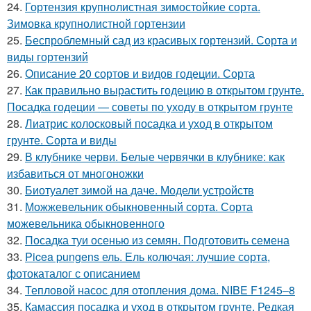
24.
Гортензия крупнолистная зимостойкие сорта.
Зимовка крупнолистной гортензии
25.
Беспроблемный сад из красивых гортензий. Сорта и
виды гортензий
26.
Описание 20 сортов и видов годеции. Сорта
27.
Как правильно вырастить годецию в открытом грунте.
Посадка годеции — советы по уходу в открытом грунте
28.
Лиатрис колосковый посадка и уход в открытом
грунте. Сорта и виды
29.
В клубнике черви. Белые червячки в клубнике: как
избавиться от многоножки
30.
Биотуалет зимой на даче. Модели устройств
31.
Можжевельник обыкновенный сорта. Сорта
можевельника обыкновенного
32.
Посадка туи осенью из семян. Подготовить семена
33.
Picea pungens ель. Ель колючая: лучшие сорта,
фотокаталог с описанием
34.
Тепловой насос для отопления дома. NIBE F1245–8
35.
Камассия посадка и уход в открытом грунте. Редкая