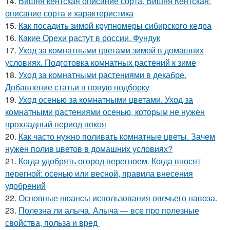
14.
Вишня кентская описание сорта. Вишня Кентская:
описание сорта и характеристика
15.
Как посадить зимой крупномеры сибирского кедра
16.
Какие Орехи растут в россии. Фундук
17.
Уход за комнатными цветами зимой в домашних
условиях. Подготовка комнатных растений к зиме
18.
Уход за комнатными растениями в декабре.
Добавление статьи в новую подборку
19.
Уход осенью за комнатными цветами. Уход за
комнатными растениями осенью, которым не нужен
прохладный период покоя
20.
Как часто нужно поливать комнатные цветы. Зачем
нужен полив цветов в домашних условиях?
21.
Когда удобрять огород перегноем. Когда вносят
перегной: осенью или весной, правила внесения
удобрений
22.
Основные нюансы использования овечьего навоза.
23.
Полезна ли алыча. Алыча — все про полезные
свойства, польза и вред