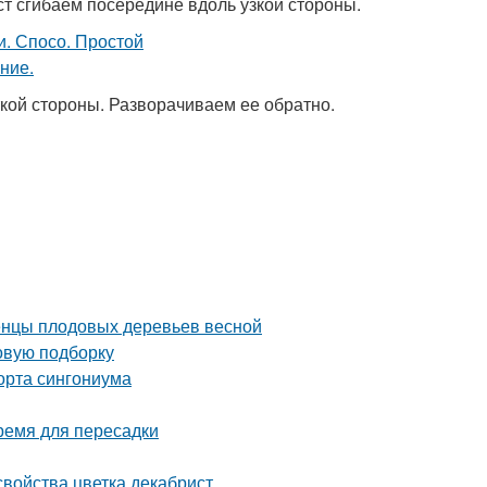
т сгибаем посередине вдоль узкой стороны.
кой стороны. Разворачиваем ее обратно.
женцы плодовых деревьев весной
овую подборку
орта сингониума
время для пересадки
свойства цветка декабрист