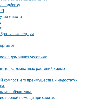
ую подборку
о Я
дутии живота
а
т
ыбрать саженец туи
а
бергамот
нзией в домашних условиях
готовка комнатных растений к зиме
й компост: его преимущества и недостатки
ки.
альчики оближешь»
ние первой помощи при ожогах