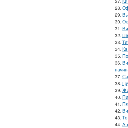
27.
Ки
28.
Оф
29.
Вы
30.
Ок
31.
Ви
32.
Цв
33.
Те
34.
Ка
35.
По
36.
Ви
начин
37.
Са
38.
Гр
39.
Жи
40.
Пи
41.
Пл
42.
Ви
43.
То
44.
Ан