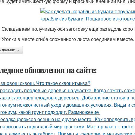
ие будет иметь жёсткую форму и красивый внешний вид. Лис
. Складываем получившуюся заготовку еще раз вдоль корот
. Уголки в месте сгиба сложенного листа соединяем вместе.
ь дальше →
ледние обновления на сайте:
 за овощ сквош. Что такое сквош-тыква?
 рассадить плодовые деревья на участке. Когда сажать са
адка саженцев плодовых деревьев. Добавление статьи в н
гониум ножколистный уход в домашних условиях. Виды и с
гониум, какой грунт подходит. Размножение
есадка флоксов осенью на другое место.. Как определить 
 нарисовать подводный мир красками. Мастер-класс с фото
да в доме есть декабрист. Приметы, суеверия и магические 