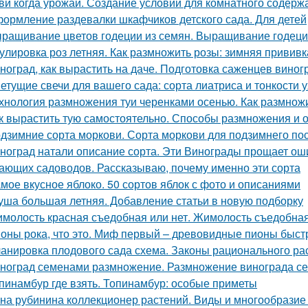
ви когда урожай. Создание условий для комнатного содерж
ормление раздевалки шкафчиков детского сада. Для детей
ращивание цветов годеции из семян. Выращивание годеци
улировка роз летняя. Как размножить розы: зимняя привив
ноград, как вырастить на даче. Подготовка саженцев виног
етущие свечи для вашего сада: сорта лиатриса и тонкости 
хнология размножения туи черенками осенью. Как размнож
к вырастить тую самостоятельно. Способы размножения и
дзимние сорта моркови. Сорта моркови для подзимнего по
ноград натали описание сорта. Эти Винограды прощает ош
ающих садоводов. Рассказываю, почему именно эти сорта
мое вкусное яблоко. 50 сортов яблок с фото и описаниями
уша большая летняя. Добавление статьи в новую подборку
молость красная съедобная или нет. Жимолость съедобна
оны рока, что это. Миф первый – древовидные пионы быст
анировка плодового сада схема. Законы рационального р
ноград семенами размножение. Размножение винограда с
пинамбур где взять. Топинамбур: особые приметы
на рубинина коллекционер растений. Виды и многообразие 