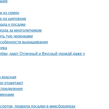
ания
и из семян
ка на шиповник
рада к посадке
ухода за многолетником
ить тую черенками
 особенности выращивания
сева
ибки, дают Отличный и Вкусный урожай даже у
я красная
ро отцветают
аспределения
еменами
сортов, правила посадки в миксбордерах