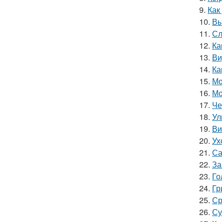
9.
Как
10.
Вы
11.
Сл
12.
Ка
13.
Ви
14.
Ка
15.
Мо
16.
Мо
17.
Че
18.
Ул
19.
Ви
20.
Ух
21.
Са
22.
За
23.
Го
24.
Гр
25.
Ср
26.
Су