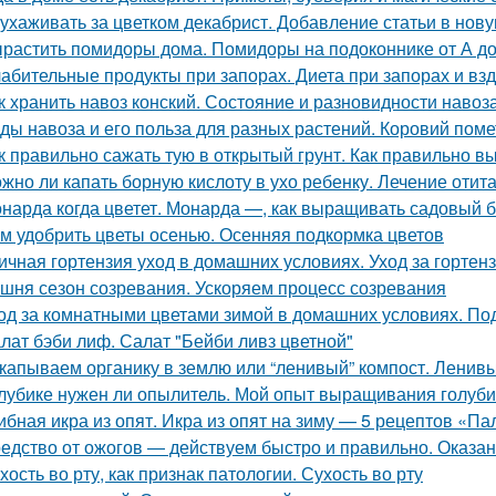
 ухаживать за цветком декабрист. Добавление статьи в нов
растить помидоры дома. Помидоры на подоконнике от А д
абительные продукты при запорах. Диета при запорах и вз
к хранить навоз конский. Состояние и разновидности навоз
ды навоза и его польза для разных растений. Коровий поме
к правильно сажать тую в открытый грунт. Как правильно в
жно ли капать борную кислоту в ухо ребенку. Лечение отит
нарда когда цветет. Монарда —, как выращивать садовый 
м удобрить цветы осенью. Осенняя подкормка цветов
ичная гортензия уход в домашних условиях. Уход за горте
шня сезон созревания. Ускоряем процесс созревания
од за комнатными цветами зимой в домашних условиях. Под
лат бэби лиф. Салат "Бейби ливз цветной"
капываем органику в землю или “ленивый” компост. Ленивы
лубике нужен ли опылитель. Мой опыт выращивания голуби
ибная икра из опят. Икра из опят на зиму — 5 рецептов «П
едство от ожогов ― действуем быстро и правильно. Оказа
хость во рту, как признак патологии. Сухость во рту