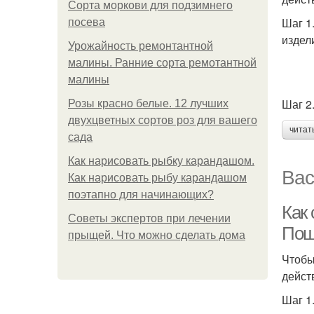
Сорта моркови для подзимнего
Шаг 1
посева
издел
Урожайность ремонтантной
малины. Ранние сорта ремотантной
малины
Шаг 2
Розы красно белые. 12 лучших
двухцветных сортов роз для вашего
читат
сада
Как нарисовать рыбку карандашом.
Вас
Как нарисовать рыбу карандашом
поэтапно для начинающих?
Как 
Советы экспертов при лечении
Пош
прыщей. Что можно сделать дома
Чтобы
дейст
Шаг 1