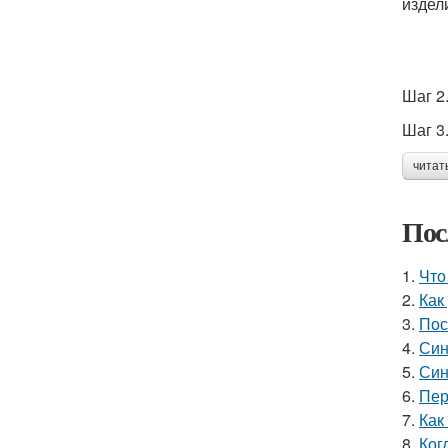
издел
Шаг 2
Шаг 3
читат
Пос
1.
Что
2.
Как
3.
Пос
4.
Син
5.
Син
6.
Пер
7.
Как
8.
Ког