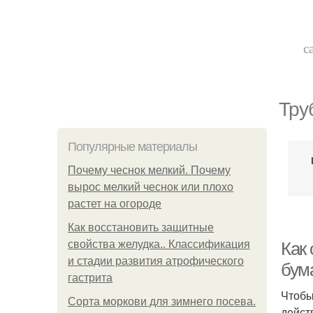
с
Тру
Популярные материалы
Почему чеснок мелкий. Почему
вырос мелкий чеснок или плохо
растет на огороде
Как восстановить защитные
свойства желудка.. Классификация
Как 
и стадии развития атрофического
бум
гастрита
Чтобы
Сорта моркови для зимнего посева.
дейст