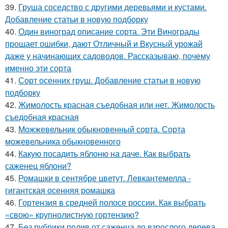
39.
Груша соседство с другими деревьями и кустами.
Добавление статьи в новую подборку
40.
Один виноград описание сорта. Эти Винограды
прощает ошибки, дают Отличный и Вкусный урожай
даже у начинающих садоводов. Рассказываю, почему
именно эти сорта
41.
Сорт осенних груш. Добавление статьи в новую
подборку
42.
Жимолость красная съедобная или нет. Жимолость
съедобная красная
43.
Можжевельник обыкновенный сорта. Сорта
можевельника обыкновенного
44.
Какую посадить яблоню на даче. Как выбрать
саженец яблони?
45.
Ромашки в сентябре цветут. Левкантемелла -
гигантская осенняя ромашка
46.
Гортензия в средней полосе россии. Как выбрать
«свою» крупнолистную гортензию?
47.
Без рубрики полив от саженца до взрослого дерева.