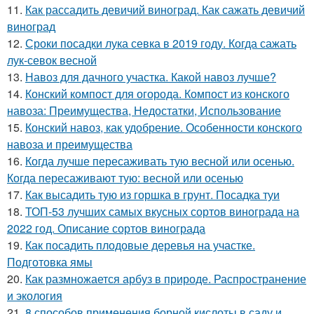
11.
Как рассадить девичий виноград. Как сажать девичий
виноград
12.
Сроки посадки лука севка в 2019 году. Когда сажать
лук-севок весной
13.
Навоз для дачного участка. Какой навоз лучше?
14.
Конский компост для огорода. Компост из конского
навоза: Преимущества, Недостатки, Использование
15.
Конский навоз, как удобрение. Особенности конского
навоза и преимущества
16.
Когда лучше пересаживать тую весной или осенью.
Когда пересаживают тую: весной или осенью
17.
Как высадить тую из горшка в грунт. Посадка туи
18.
ТОП-53 лучших самых вкусных сортов винограда на
2022 год. Описание сортов винограда
19.
Как посадить плодовые деревья на участке.
Подготовка ямы
20.
Как размножается арбуз в природе. Распространение
и экология
21.
8 способов применения борной кислоты в саду и