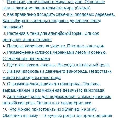
1.
Развитие растительного мира на суше. Основные
этапы развития растительного мира (Схема)
2.
Как правильно посадить саженцы плодовых деревьев.
Как выбирать саженцы плодовых деревьев перед
посадкой?
3.
Растения в тени для альпийской горки. Список
цветущих многолетников
4.
Посадка деревьев на участке. Плотность посадки
5.
Размножение флоксов черенками летом и осенью.
Стеблевыми черенками
6.
Где и как сажать флоксы. Высадка в открытый грунт
7.
Живая изгородь из девичьего винограда. Недостатки
живой изгороди из винограда
8.
О размножении девичьего винограда. Посадка,
выращивание и размножение девичьего винограда
9.
Английские розы для подмосковья. Самые красивые
английские розы Остина и их характеристики
10.
Что можно приготовить из облепихи на зиму.
Облепиха на зиму — 8 лучших рецептов приготовления