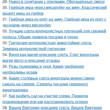
29.
Навоз в сочетании с опилками. Обогащённые смеси
30.
Грибная икра через мясорубку на зиму. Классический
рецепт икры из грибов
31.
Грибная икра из опят на зиму. Грибная икра из опят с
чесноком через мясорубку
32.
Лучшие сорта крупнолистных гортензий для средней
полосы. Общие правила посадки и ухода
33.
Гортензия крупнолистная зимостойкие сорта.
Зимовка крупнолистной гортензии
34.
Виноград магия описание сорта. Сорт винограда
магия фото и описание отзывы
35.
Розы подкормка и уход. Какие удобрения
необходимы розам
36.
Какие столовые сорта винограда можно смело
сажать на севере. Секреты посадки северного
виноградника
37.
Как разбить сад на участке схема. Правила
планирования или как распланировать огород
38.
Вишня Виктория описание сорта. Вишня Виктория