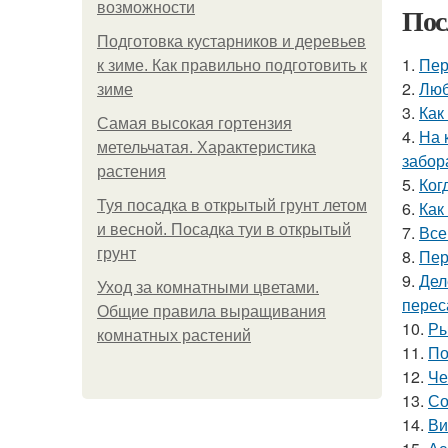
возможности
Пос
Подготовка кустарников и деревьев
1.
Пер
к зиме. Как правильно подготовить к
2.
Люб
зиме
3.
Как
Самая высокая гортензия
4.
На 
метельчатая. Характеристика
забор
растения
5.
Ког
Туя посадка в открытый грунт летом
6.
Как
и весной. Посадка туи в открытый
7.
Все
грунт
8.
Пер
9.
Дел
Уход за комнатными цветами.
перес
Общие правила выращивания
10.
Ры
комнатных растений
11.
По
12.
Че
13.
Со
14.
Ви