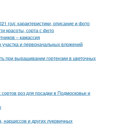
21 год: характеристики, описание и фото
ти красоты, сорта с фото
етников – камассия
го участка и первоначальных вложений
ить при выращивании гортензии в цветочных
 сортов роз для посадки в Подмосковье и
к
, нарциссов и других луковичных