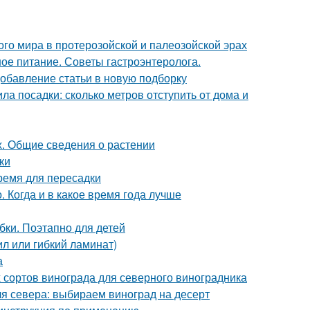
о мира в протерозойской и палеозойской эрах
ое питание. Советы гастроэнтеролога.
Добавление статьи в новую подборку
ла посадки: сколько метров отступить от дома и
х. Общие сведения о растении
ки
время для пересадки
 Когда и в какое время года лучше
бки. Поэтапно для детей
л или гибкий ламинат)
а
 сортов винограда для северного виноградника
я севера: выбираем виноград на десерт