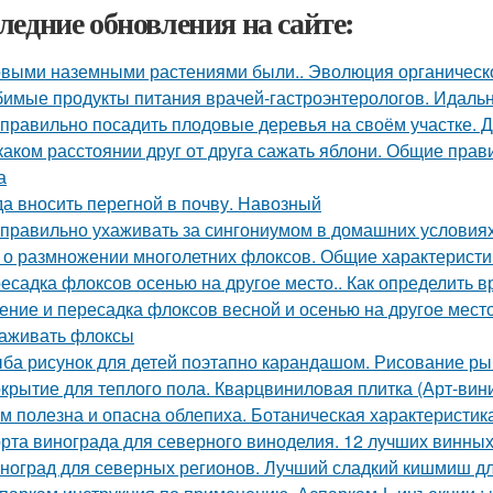
ледние обновления на сайте:
выми наземными растениями были.. Эволюция органическог
имые продукты питания врачей-гастроэнтерологов. Идальн
 правильно посадить плодовые деревья на своём участке. 
каком расстоянии друг от друга сажать яблони. Общие прави
а
да вносить перегной в почву. Навозный
 правильно ухаживать за сингониумом в домашних условия
 о размножении многолетних флоксов. Общие характеристи
есадка флоксов осенью на другое место.. Как определить 
ение и пересадка флоксов весной и осенью на другое место.
аживать флоксы
ба рисунок для детей поэтапно карандашом. Рисование ры
крытие для теплого пола. Кварцвиниловая плитка (Арт-вини
м полезна и опасна облепиха. Ботаническая характеристик
рта винограда для северного виноделия. 12 лучших винных
ноград для северных регионов. Лучший сладкий кишмиш дл