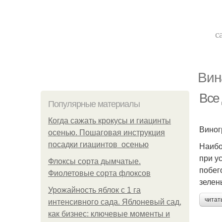
с
Вин
Все
Популярные материалы
Когда сажать крокусы и гиацинты
Виног
осенью. Пошаговая инструкция
посадки гиацинтов осенью
Наибо
при у
Флоксы сорта дымчатые.
побег
Фиолетовые сорта флоксов
зелен
Урожайность яблок с 1 га
читат
интенсивного сада. Яблоневый сад,
как бизнес: ключевые моменты и