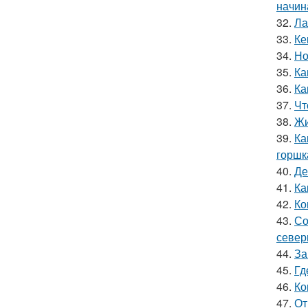
начин
32.
Ла
33.
Ке
34.
Но
35.
Ка
36.
Ка
37.
Чт
38.
Жи
39.
Ка
горшк
40.
Де
41.
Ка
42.
Ко
43.
Со
север
44.
За
45.
Гд
46.
Ко
47.
От