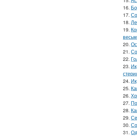
15.
Ас
16.
Бо
17.
Со
18.
Ле
19.
Ко
весьм
20.
Ос
21.
Со
22.
Го
23.
Ик
стери
24.
Ик
25.
Ка
26.
Хр
27.
По
28.
Ка
29.
Се
30.
Со
31.
Од