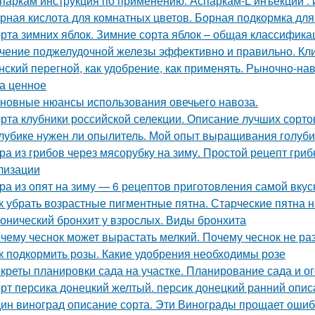
паркам инструкция по применению. Аспаркам-L инъекции :
рная кислота для комнатных цветов. Борная подкормка для
рта зимних яблок. Зимние сорта яблок – общая классифика
чение поджелудочной железы эффективно и правильно. Кли
нский перегной, как удобрение, как применять. Рыночно-на
а ценное
новные нюансы использования овечьего навоза.
рта клубники российской селекции. Описание лучших сорто
лубике нужен ли опылитель. Мой опыт выращивания голуби
ра из грибов через мясорубку на зиму. Простой рецепт гриб
лизации
ра из опят на зиму — 6 рецептов приготовления самой вкус
к убрать возрастные пигментные пятна. Старческие пятна н
онический бронхит у взрослых. Виды бронхита
чему чеснок может вырастать мелкий. Почему чеснок не ра
к подкормить розы. Какие удобрения необходимы розе
креты планировки сада на участке. Планирование сада и ог
рт персика донецкий желтый. персик донецкий ранний опис
ин виноград описание сорта. Эти Винограды прощает ошиб