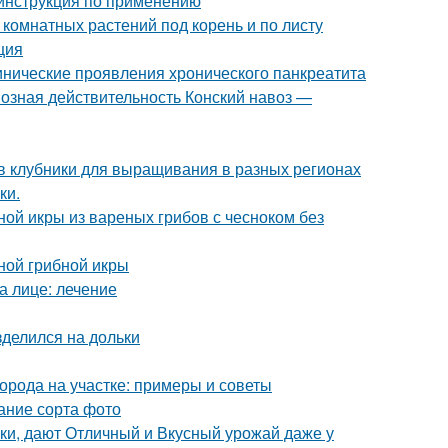
 инструкция по применению
 комнатных растений под корень и по листу
ция
нические проявления хронического панкреатита
возная действительность Конский навоз —
в клубники для выращивания в разных регионах
ки.
ной икры из вареных грибов с чесноком без
ной грибной икры
а лице: лечение
зделился на дольки
орода на участке: примеры и советы
ание сорта фото
ки, дают Отличный и Вкусный урожай даже у