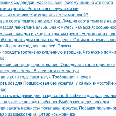
ающих садоводов. Рассказываю, почему именно эти сорта
пти из рогоза. Рогоз на все случаи жизни
ксы из мастики. Как украсить кексы мастикой?
вые сорта томатов на 2021 год. Лучшие сорта томатов на 20
массия лейхтлина альба. Знакомьтесь, камассия: особеннос
массия посадка и уход в открытом грунте. Редкая гостья цв
об построить дом сколько надо денег. Стоимость земельно
лой дом из сэндвич панелей. Плюсы
к посадить гортензию купленную в горшке. Что нужно помн
ах
вичий виноград черенкование. Определить характеристики
кие у туи семена. Высеиваем семена туи
гда в 2019 году сажать лук. Требования к почве
рта роз для Подмосковья без укрытия. 7 самых зимостойких
нее
казать шкафчики для раздевалок. Шкафчики для раздевало
е на участке посадить яблоню. Выбор места для посадки
гда сажать нарциссы тюльпаны крокусы. Посадка тюльпанов
вар из крыжовника. Отвар крыжовника