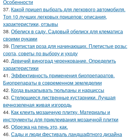
Особенности
37.
Какой прицеп выбрать для легкового автомобиля.
Топ 10 лучших легковых прицепов: описания,
характеристики, отзывы
38.
Обелиск в саду. Садовый обелиск для клематиса
своими руками
39.
Плетистая роза для начинающих. Плетистые розы:
сорта, советы по выбору и уходу
40.
Девичий виноград черенкование. Определить
характеристики
41.
Эффективность применения биопрепаратов.
Биопрепараты в современном земледелии
42.
Когда выкапывать тюльпаны и нарциссы
43.
Стелющиеся лиственные кустарники. Лучшая
вечнозеленая живая изгородь
44.
Как клеить мозаичную плитку. Материалы и
инструменты для приклеивания мозаичной плитки
45.
Обрезка на пень это, как.
46.
Сады и люди фестиваль ландшафтного дизайна