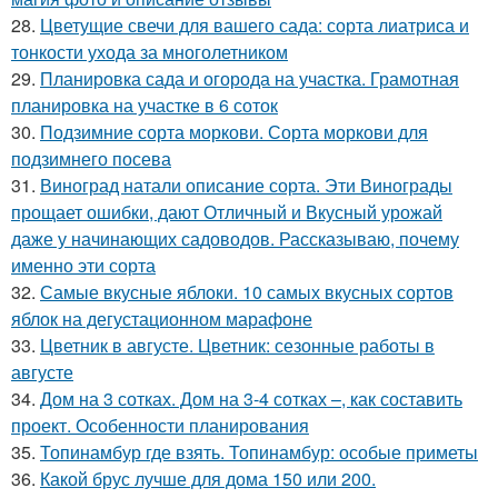
28.
Цветущие свечи для вашего сада: сорта лиатриса и
тонкости ухода за многолетником
29.
Планировка сада и огорода на участка. Грамотная
планировка на участке в 6 соток
30.
Подзимние сорта моркови. Сорта моркови для
подзимнего посева
31.
Виноград натали описание сорта. Эти Винограды
прощает ошибки, дают Отличный и Вкусный урожай
даже у начинающих садоводов. Рассказываю, почему
именно эти сорта
32.
Самые вкусные яблоки. 10 самых вкусных сортов
яблок на дегустационном марафоне
33.
Цветник в августе. Цветник: сезонные работы в
августе
34.
Дом на 3 сотках. Дом на 3-4 сотках –, как составить
проект. Особенности планирования
35.
Топинамбур где взять. Топинамбур: особые приметы
36.
Какой брус лучше для дома 150 или 200.