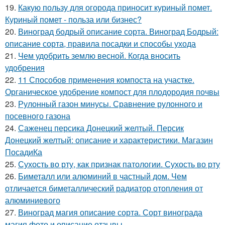
19.
Какую пользу для огорода приносит куриный помет.
Куриный помет - польза или бизнес?
20.
Виноград бодрый описание сорта. Виноград Бодрый:
описание сорта, правила посадки и способы ухода
21.
Чем удобрить землю весной. Когда вносить
удобрения
22.
11 Способов применения компоста на участке.
Органическое удобрение компост для плодородия почвы
23.
Рулонный газон минусы. Сравнение рулонного и
посевного газона
24.
Саженец персика Донецкий желтый. Персик
Донецкий желтый: описание и характеристики. Магазин
ПосадиКа
25.
Сухость во рту, как признак патологии. Сухость во рту
26.
Биметалл или алюминий в частный дом. Чем
отличается биметаллический радиатор отопления от
алюминиевого
27.
Виноград магия описание сорта. Сорт винограда
магия фото и описание отзывы