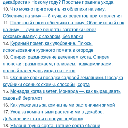
декабриста к Новому году? Простые правила ухода
10.
Что можно приготовить из облепихи на зиму.
Облепиха на зиму — 8 лучших рецептов приготовления
11.
Полезный сок из облепихи на зиму. Облепиховый сок
на зиму — лучшие рецепты заготовки через
соковыжималку, с сахаром, без варки
12.
Куриный помет, как удобрение. Плюсы
использования куриного помета в огороде
13.
Спирея размножение делением куста. Спирея
японская: размножаем, поливаем, подкармливаем,
полный календарь ухода на сезон
14.
Осенние сроки посадки садовой земляники. Посадка
клубники осенью: схемы, способы, сорта
15.
Монарда когда цветет. Монарда —, как выращивать
садовый бергамот
16.
Как ухаживать за комнатными растениями зимой
17.
Уход за комнатными растениями в декабре.
Добавление статьи в новую подборку
18.
Яблоня груша сорта. Летние сорта яблони