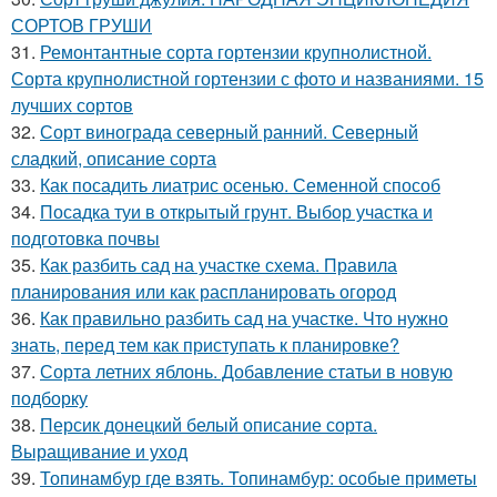
СОРТОВ ГРУШИ
31.
Ремонтантные сорта гортензии крупнолистной.
Сорта крупнолистной гортензии с фото и названиями. 15
лучших сортов
32.
Сорт винограда северный ранний. Северный
сладкий, описание сорта
33.
Как посадить лиатрис осенью. Семенной способ
34.
Посадка туи в открытый грунт. Выбор участка и
подготовка почвы
35.
Как разбить сад на участке схема. Правила
планирования или как распланировать огород
36.
Как правильно разбить сад на участке. Что нужно
знать, перед тем как приступать к планировке?
37.
Сорта летних яблонь. Добавление статьи в новую
подборку
38.
Персик донецкий белый описание сорта.
Выращивание и уход
39.
Топинамбур где взять. Топинамбур: особые приметы