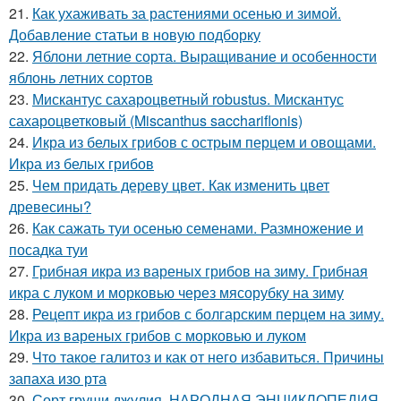
21.
Как ухаживать за растениями осенью и зимой.
Добавление статьи в новую подборку
22.
Яблони летние сорта. Выращивание и особенности
яблонь летних сортов
23.
Мискантус сахароцветный robustus. Мискантус
сахароцветковый (Miscanthus sacchariflonis)
24.
Икра из белых грибов с острым перцем и овощами.
Икра из белых грибов
25.
Чем придать дереву цвет. Как изменить цвет
древесины?
26.
Как сажать туи осенью семенами. Размножение и
посадка туи
27.
Грибная икра из вареных грибов на зиму. Грибная
икра с луком и морковью через мясорубку на зиму
28.
Рецепт икра из грибов с болгарским перцем на зиму.
Икра из вареных грибов с морковью и луком
29.
Что такое галитоз и как от него избавиться. Причины
запаха изо рта
30.
Сорт груши джулия. НАРОДНАЯ ЭНЦИКЛОПЕДИЯ