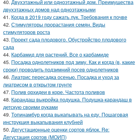
40.
Двухэтажный или одноэтажный дом. Преимущества
двухэтажных домов над одноэтажными
41.
Когда в 2019 году сажать лук. Требования к почве
42.
Стимуляторы прорастания семян. Виды
стимуляторов роста
43.
Проект сада плодового. Обустройство плодового
сада
44.
Карбамид для растений. Все о карбамиде
45.
Посадка однолетников под зиму. Как и когда (в, какие
сроки) проводить подзимний посев однолетников
46.
Лиатрис пересадка осенью. Посадка и уход за
лиатрисом в открытом грунте
47.
Полив орхидеи в коре. Частота поливов
48.
Карандаш выкройка подушка. Подушка-карандаш в
детскую своими руками
49.
Топинамбур когда выкапывать на еду. Пошаговая
инструкция выкапывания клубней
50.
Дегустационные оценки сортов яблок. Re:
Дегустация сортов (МОИП)