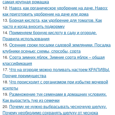
самая крупная ромашка
12.
Навоз, как органическое удобрение на даче. Навоз:
как приготовить удобрение на даче или дома
13.
Борная кислота, как удобрение для томатов. Как
часто и когда вносить подкормку
14.
Применяем борную кислоту в саду и огороде.
Правила использования
15.
Осенние сроки посадки садовой земляники. Посадка
клубники осенью: схемы, способы, сорта
16.
Сорта зимних яблок. Зимние сорта яблок – общая
классификация
17.
Что на огороде можно поливать настоем КРАПИВЫ.
Прочие преимущества
18.
Что происходит с организмом при избытке мочевой
ксилоты
19.
Размножение туи семенами в домашних условиях.
Как вырастить тую из семечки
20.
Почему не нужно выбрасывать чесночную шелуху.
Почему необходимо сохранять шелуху от чеснока