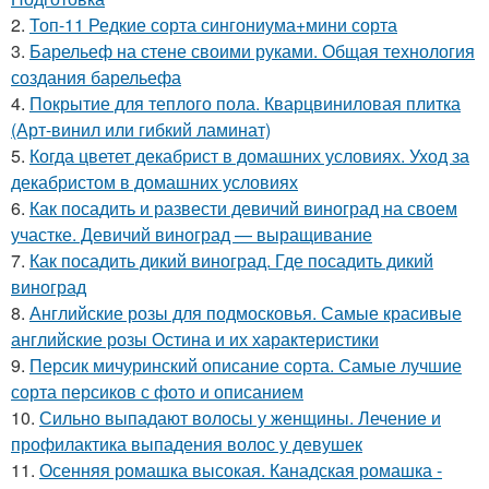
2.
Топ-11 Редкие сорта сингониума+мини сорта
3.
Барельеф на стене своими руками. Общая технология
создания барельефа
4.
Покрытие для теплого пола. Кварцвиниловая плитка
(Арт-винил или гибкий ламинат)
5.
Когда цветет декабрист в домашних условиях. Уход за
декабристом в домашних условиях
6.
Как посадить и развести девичий виноград на своем
участке. Девичий виноград — выращивание
7.
Как посадить дикий виноград. Где посадить дикий
виноград
8.
Английские розы для подмосковья. Самые красивые
английские розы Остина и их характеристики
9.
Персик мичуринский описание сорта. Самые лучшие
сорта персиков с фото и описанием
10.
Сильно выпадают волосы у женщины. Лечение и
профилактика выпадения волос у девушек
11.
Осенняя ромашка высокая. Канадская ромашка -