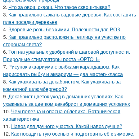
2.
Что за овощ сквош. Что такое сквош-тыква?
3.
Как правильно сажать садовые деревья. Как составить
план посадки деревьев
4.
Здоровые розы без химии. Полезности для РОЗ
5.
Как правильно расположить теплицу на участке по
сторонам света?
6.
Топ натуральных удобрений в шаговой доступности.
Природные стимуляторы роста «ОРТОН»
7.
Рисунок аквариума с рыбками карандашом. Как
нарисовать рыбку и аквариум — два мастер-класса
8.
Как ухаживать за декабристом. Как ухаживать за
комнатной шлюмбергерой?
9.
Декабрист цветок уход в домашних условиях. Как
ухаживать за цветком декабрист в домашних условиях
10.
Чем полезна и опасна облепиха. Ботаническая
характеристика
11.
Навоз для дачного участка. Какой навоз лучше?
12.
Как посадить тую осенью и подготовить её к зимовке.