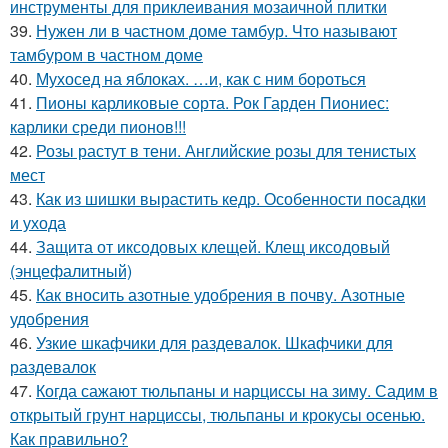
инструменты для приклеивания мозаичной плитки
39.
Нужен ли в частном доме тамбур. Что называют
тамбуром в частном доме
40.
Мухосед на яблоках. …и, как с ним бороться
41.
Пионы карликовые сорта. Рок Гарден Пиониес:
карлики среди пионов!!!
42.
Розы растут в тени. Английские розы для тенистых
мест
43.
Как из шишки вырастить кедр. Особенности посадки
и ухода
44.
Защита от иксодовых клещей. Клещ иксодовый
(энцефалитный)
45.
Как вносить азотные удобрения в почву. Азотные
удобрения
46.
Узкие шкафчики для раздевалок. Шкафчики для
раздевалок
47.
Когда сажают тюльпаны и нарциссы на зиму. Садим в
открытый грунт нарциссы, тюльпаны и крокусы осенью.
Как правильно?