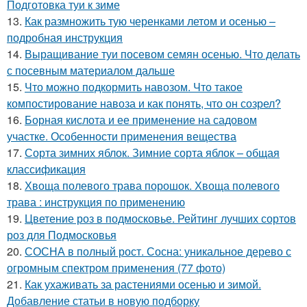
Подготовка туи к зиме
13.
Как размножить тую черенками летом и осенью –
подробная инструкция
14.
Выращивание туи посевом семян осенью. Что делать
с посевным материалом дальше
15.
Что можно подкормить навозом. Что такое
компостирование навоза и как понять, что он созрел?
16.
Борная кислота и ее применение на садовом
участке. Особенности применения вещества
17.
Сорта зимних яблок. Зимние сорта яблок – общая
классификация
18.
Хвоща полевого трава порошок. Хвоща полевого
трава : инструкция по применению
19.
Цветение роз в подмосковье. Рейтинг лучших сортов
роз для Подмосковья
20.
СОСНА в полный рост. Сосна: уникальное дерево с
огромным спектром применения (77 фото)
21.
Как ухаживать за растениями осенью и зимой.
Добавление статьи в новую подборку