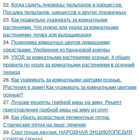
22.
Когда садить луковицы тюльпанов и нарциссов.
Посадка тюльпанов, нарциссов и других луковичных
23.
Как правильно ухаживать за комнатными
растениями. Что нужно для ухода за комнатными
растениями: почва для выращивания
24.
Подкормка комнатных цветов домашними
средствами. Удобрения из банановой кожуры
25.
УХОД за комнатными растениями осенью. 4 общих
правила по уходу за комнатными растениями в осенний
период
26.
Как ухаживать за комнатными цветами осенью.
[Растения в доме] Как ухаживать за комнатными цветами
осенью?
27.
Лучшие рецепты грибной икры на зиму. Рецепт
приготовления грибной икры на зиму из опят
28.
Как убрать возрастные пигментные пятна.
Старческие пятна на лице: лечение
29.
Сорт груши джулия. НАРОДНАЯ ЭНЦИКЛОПЕДИЯ
СОРТОВ ГРУШИ