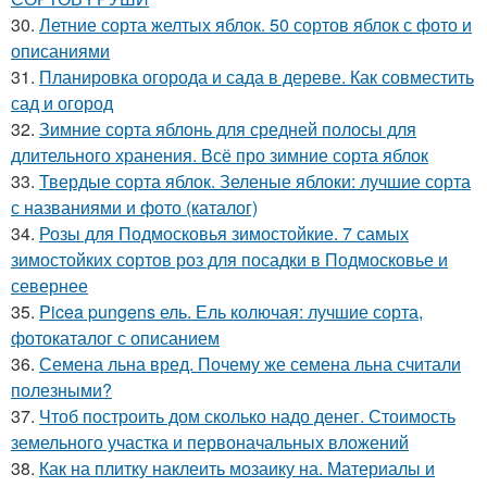
30.
Летние сорта желтых яблок. 50 сортов яблок с фото и
описаниями
31.
Планировка огорода и сада в дереве. Как совместить
сад и огород
32.
Зимние сорта яблонь для средней полосы для
длительного хранения. Всё про зимние сорта яблок
33.
Твердые сорта яблок. Зеленые яблоки: лучшие сорта
с названиями и фото (каталог)
34.
Розы для Подмосковья зимостойкие. 7 самых
зимостойких сортов роз для посадки в Подмосковье и
севернее
35.
Picea pungens ель. Ель колючая: лучшие сорта,
фотокаталог с описанием
36.
Семена льна вред. Почему же семена льна считали
полезными?
37.
Чтоб построить дом сколько надо денег. Стоимость
земельного участка и первоначальных вложений
38.
Как на плитку наклеить мозаику на. Материалы и