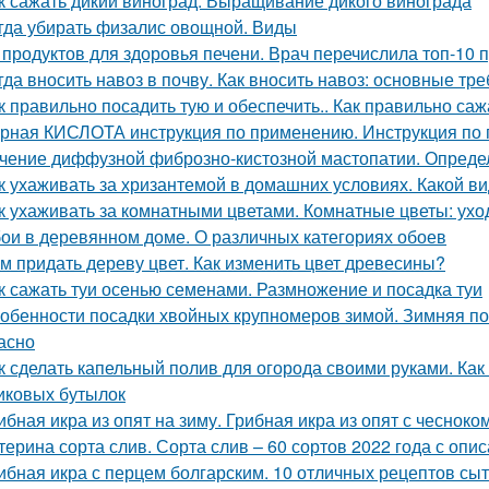
к сажать дикий виноград. Выращивание дикого винограда
гда убирать физалис овощной. Виды
 продуктов для здоровья печени. Врач перечислила топ-10 
гда вносить навоз в почву. Как вносить навоз: основные т
к правильно посадить тую и обеспечить.. Как правильно саж
рная КИСЛОТА инструкция по применению. Инструкция п
чение диффузной фиброзно-кистозной мастопатии. Опреде
к ухаживать за хризантемой в домашних условиях. Какой ви
к ухаживать за комнатными цветами. Комнатные цветы: ухо
ои в деревянном доме. О различных категориях обоев
м придать дереву цвет. Как изменить цвет древесины?
к сажать туи осенью семенами. Размножение и посадка туи
обенности посадки хвойных крупномеров зимой. Зимняя по
асно
к сделать капельный полив для огорода своими руками. Как
иковых бутылок
ибная икра из опят на зиму. Грибная икра из опят с чесноко
терина сорта слив. Сорта слив – 60 сортов 2022 года с опи
ибная икра с перцем болгарским. 10 отличных рецептов сы