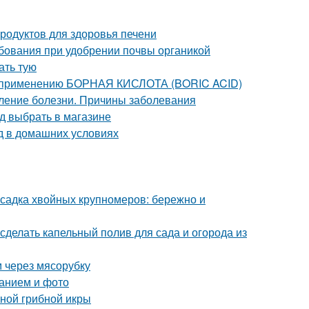
продуктов для здоровья печени
ребования при удобрении почвы органикой
ать тую
о применению БОРНАЯ КИСЛОТА (BORIC ACID)
ление болезни. Причины заболевания
д выбрать в магазине
д в домашних условиях
садка хвойных крупномеров: бережно и
 сделать капельный полив для сада и огорода из
м через мясорубку
санием и фото
тной грибной икры