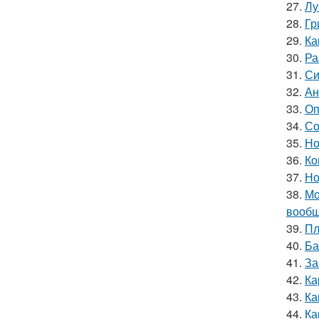
27.
Лу
28.
Гр
29.
Ка
30.
Ра
31.
Си
32.
Ан
33.
Оп
34.
Со
35.
Но
36.
Ко
37.
Но
38.
Мо
вообщ
39.
Пл
40.
Ба
41.
За
42.
Ка
43.
Ка
44.
Ка