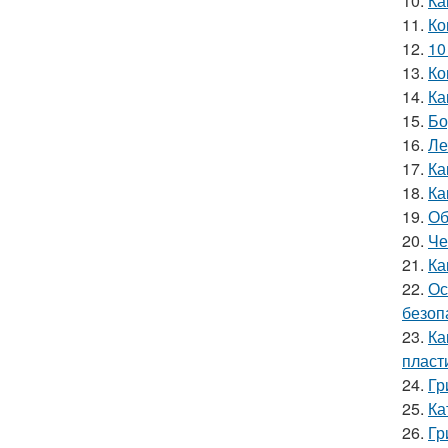
10.
Ка
11.
Ко
12.
10
13.
Ко
14.
Ка
15.
Бо
16.
Ле
17.
Ка
18.
Ка
19.
Об
20.
Че
21.
Ка
22.
Ос
безоп
23.
Ка
пласт
24.
Гр
25.
Ка
26.
Гр