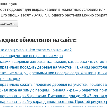
нное чудо
сорт подойдет для выращивания в комнатных условиях или 
. Его овощи весят 70-100 г. С одного растения можно собрать
ь дальше →
ледние обновления на сайте:
 за овощ сквош. Что такое сквош-тыква?
ные подсчитали все растения мира
ьзамин садовый зимовка. Бальзамин, как вырастить летом 
 правильно посадить деревья на участке. На каком расстоя
стояние между деревьями при посадке сада. Факторы, вли
при посадке
 правильно сажать плодовые деревья на участке. Пошагова
бная икра на зиму с перцем. Грибная икра – 5 рецептов пр
 нарисовать рыб красками. Рисование для детей «Золотая р
 нарисовать рыбку карандашом поэтапно. Простой рисунок