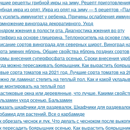
чшие рецепты грибной икры на зиму. Рецепт приготовления 
ибная икра из опят. Икра из опят на зиму — 5 рецептов «П
к усилить иммунитет у ребенка. Причины ослабления иммун
змножение винограда декоративного. Уход
ндром жжения в полости рта. Диагностика жжения во рту
тифриз на основе глицерина. Теплоноситель на основе гли
исание сортов винограда для северных широт. Виноград н
рта зимних яблонь. Общие свойства яблонь поздних сортов
рмы внесения суперфосфата осенью. Сроки внесения удо
гда можно пересаживать боярышник. Как вырастить бояры
вые сорта томатов на 2021 год. Лучшие сорта томатов на 20
жно ли ламинат стелить на теплый пол. Как и какой уклады
е монтировать на теплый пол
астиковые окна или деревянные, что лучше. Какими свойс
льзамин уход осенью. Бальзамин
казать шкафчики для раздевалок. Шкафчики для раздевало
рбамид для растений. Все о карбамиде
к обрезать чеснок и лук. Что делать с чесноком после выкоп
к пересадить боярышник осенью. Как вырастить боярышник