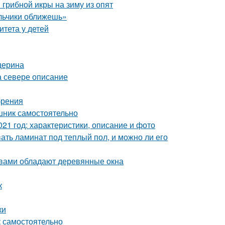
грибной икры на зиму из опят
альчики оближешь»
итета у детей
церина
а севере описание
брения
шник самостоятельно
21 год: характеристики, описание и фото
вать ламинат под теплый пол, и можно ли его
твами обладают деревянные окна
к
ки
 самостоятельно