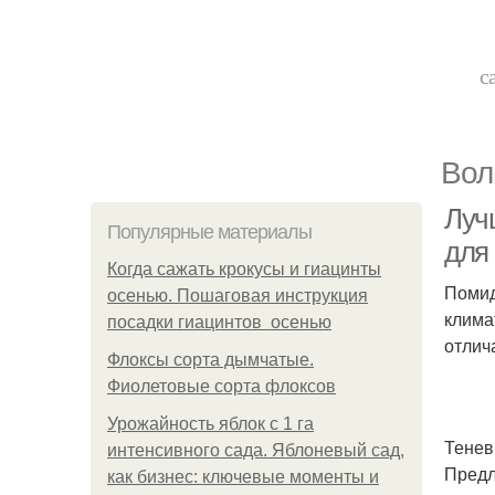
с
Вол
Луч
Популярные материалы
для
Когда сажать крокусы и гиацинты
Помид
осенью. Пошаговая инструкция
клима
посадки гиацинтов осенью
отлич
Флоксы сорта дымчатые.
Фиолетовые сорта флоксов
Урожайность яблок с 1 га
Тенев
интенсивного сада. Яблоневый сад,
Предл
как бизнес: ключевые моменты и