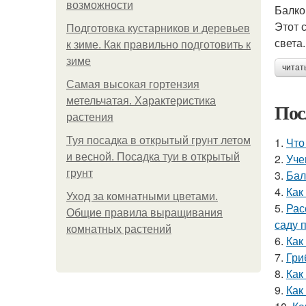
возможности
Балко
Этот 
Подготовка кустарников и деревьев
света
к зиме. Как правильно подготовить к
зиме
читат
Самая высокая гортензия
метельчатая. Характеристика
Пос
растения
Туя посадка в открытый грунт летом
1.
Что
и весной. Посадка туи в открытый
2.
Уче
грунт
3.
Бал
4.
Как
Уход за комнатными цветами.
5.
Рас
Общие правила выращивания
саду 
комнатных растений
6.
Как
7.
Гри
8.
Как
9.
Как