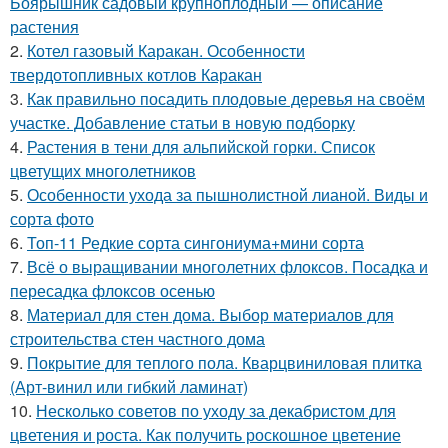
Боярышник садовый крупноплодный — описание
растения
2.
Котел газовый Каракан. Особенности
твердотопливных котлов Каракан
3.
Как правильно посадить плодовые деревья на своём
участке. Добавление статьи в новую подборку
4.
Растения в тени для альпийской горки. Список
цветущих многолетников
5.
Особенности ухода за пышнолистной лианой. Виды и
сорта фото
6.
Топ-11 Редкие сорта сингониума+мини сорта
7.
Всё о выращивании многолетних флоксов. Посадка и
пересадка флоксов осенью
8.
Материал для стен дома. Выбор материалов для
строительства стен частного дома
9.
Покрытие для теплого пола. Кварцвиниловая плитка
(Арт-винил или гибкий ламинат)
10.
Несколько советов по уходу за декабристом для
цветения и роста. Как получить роскошное цветение