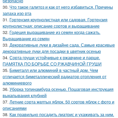
безопасно
30.
Что такое галитоз и как от него избавиться. Причины
запаха изо рта
31.
Гортензия крупнолистная или садовая. Гортензия
крупнолистная: описание сортов и выращивание
32.
Годеция выращивание из семян когда сажать.
Выращивание из семян
33.
Декоративные луки в дизайне сада. Самые красивые
декоративные луки для посадки в цветник осенью
34.
Сорта груши устойчивые к ржавчине и парше.
ПАМЯТКА ПО БОРЬБЕ СО РЖАВЧИНОЙ ГРУШИ
35.
Биметалл или алюминий в частный дом. Чем
отличается биметаллический радиатор отопления от
алюминиевого
36.
Уборка топинамбура осенью. Пошаговая инструкция
выкапывания клубней
37.
Летние сорта желтых яблок. 50 сортов яблок с фото и
описаниями
38.
Как правильно посадить лиатрис и ухаживать за ним.