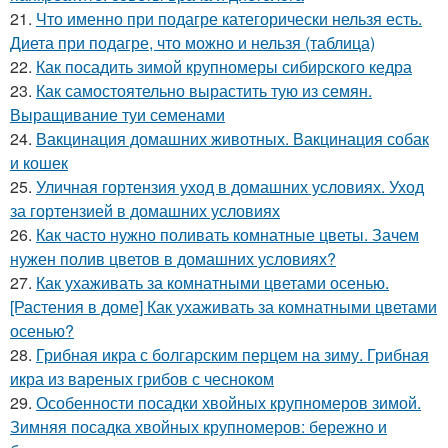
21.
Что именно при подагре категорически нельзя есть.
Диета при подагре, что можно и нельзя (таблица)
22.
Как посадить зимой крупномеры сибирского кедра
23.
Как самостоятельно вырастить тую из семян.
Выращивание туи семенами
24.
Вакцинация домашних животных. Вакцинация собак
и кошек
25.
Уличная гортензия уход в домашних условиях. Уход
за гортензией в домашних условиях
26.
Как часто нужно поливать комнатные цветы. Зачем
нужен полив цветов в домашних условиях?
27.
Как ухаживать за комнатными цветами осенью.
[Растения в доме] Как ухаживать за комнатными цветами
осенью?
28.
Грибная икра с болгарским перцем на зиму. Грибная
икра из вареных грибов с чесноком
29.
Особенности посадки хвойных крупномеров зимой.
Зимняя посадка хвойных крупномеров: бережно и