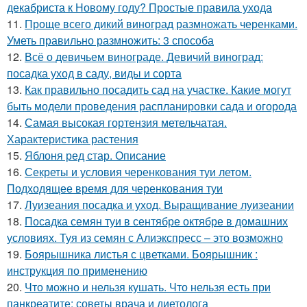
декабриста к Новому году? Простые правила ухода
11.
Проще всего дикий виноград размножать черенками.
Уметь правильно размножить: 3 способа
12.
Всё о девичьем винограде. Девичий виноград:
посадка уход в саду, виды и сорта
13.
Как правильно посадить сад на участке. Какие могут
быть модели проведения распланировки сада и огорода
14.
Самая высокая гортензия метельчатая.
Характеристика растения
15.
Яблоня ред стар. Описание
16.
Секреты и условия черенкования туи летом.
Подходящее время для черенкования туи
17.
Луизеания посадка и уход. Выращивание луизеании
18.
Посадка семян туи в сентябре октябре в домашних
условиях. Туя из семян с Алиэкспресс – это возможно
19.
Боярышника листья с цветками. Боярышник :
инструкция по применению
20.
Что можно и нельзя кушать. Что нельзя есть при
панкреатите: советы врача и диетолога