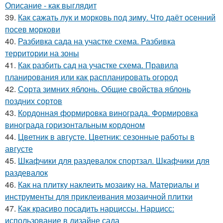
Описание - как выглядит
39.
Как сажать лук и морковь под зиму. Что даёт осенний
посев моркови
40.
Разбивка сада на участке схема. Разбивка
территории на зоны
41.
Как разбить сад на участке схема. Правила
планирования или как распланировать огород
42.
Сорта зимних яблонь. Общие свойства яблонь
поздних сортов
43.
Кордонная формировка винограда. Формировка
винограда горизонтальным кордоном
44.
Цветник в августе. Цветник: сезонные работы в
августе
45.
Шкафчики для раздевалок спортзал. Шкафчики для
раздевалок
46.
Как на плитку наклеить мозаику на. Материалы и
инструменты для приклеивания мозаичной плитки
47.
Как красиво посадить нарциссы. Нарцисс:
использование в дизайне сада