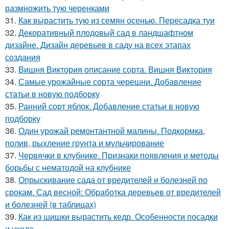
размножить тую черенками
31.
Как вырастить тую из семян осенью. Пересадка туи
32.
Декоративный плодовый сад в ландшафтном
дизайне. Дизайн деревьев в саду на всех этапах
создания
33.
Вишня Виктория описание сорта. Вишня Виктория
34.
Самые урожайные сорта черешни. Добавление
статьи в новую подборку
35.
Ранний сорт яблок. Добавление статьи в новую
подборку
36.
Один урожай ремонтантной малины. Подкормка,
полив, рыхление грунта и мульчирование
37.
Червячки в клубнике. Признаки появления и методы
борьбы с нематодой на клубнике
38.
Опрыскивание сада от вредителей и болезней по
срокам. Сад весной: Обработка деревьев от вредителей
и болезней (в таблицах)
39.
Как из шишки вырастить кедр. Особенности посадки
и ухода