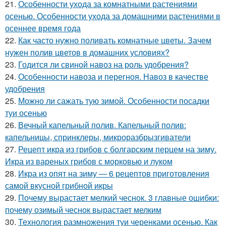
21.
Особенности ухода за комнатными растениями
осенью. Особенности ухода за домашними растениями в
осеннее время года
22.
Как часто нужно поливать комнатные цветы. Зачем
нужен полив цветов в домашних условиях?
23.
Годится ли свиной навоз на роль удобрения?
24.
Особенности навоза и перегноя. Навоз в качестве
удобрения
25.
Можно ли сажать тую зимой. Особенности посадки
туи осенью
26.
Вечный капельный полив. Капельный полив:
капельницы, спринклеры, микроразбрызгиватели
27.
Рецепт икра из грибов с болгарским перцем на зиму.
Икра из вареных грибов с морковью и луком
28.
Икра из опят на зиму — 6 рецептов приготовления
самой вкусной грибной икры
29.
Почему вырастает мелкий чеснок. 3 главные ошибки:
почему озимый чеснок вырастает мелким
30.
Технология размножения туи черенками осенью. Как