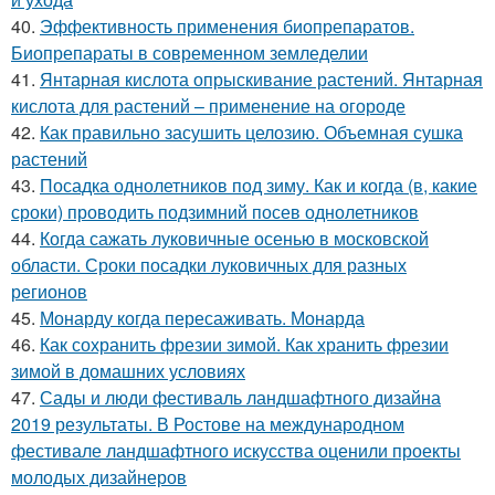
40.
Эффективность применения биопрепаратов.
Биопрепараты в современном земледелии
41.
Янтарная кислота опрыскивание растений. Янтарная
кислота для растений – применение на огороде
42.
Как правильно засушить целозию. Объемная сушка
растений
43.
Посадка однолетников под зиму. Как и когда (в, какие
сроки) проводить подзимний посев однолетников
44.
Когда сажать луковичные осенью в московской
области. Сроки посадки луковичных для разных
регионов
45.
Монарду когда пересаживать. Монарда
46.
Как сохранить фрезии зимой. Как хранить фрезии
зимой в домашних условиях
47.
Сады и люди фестиваль ландшафтного дизайна
2019 результаты. В Ростове на международном
фестивале ландшафтного искусства оценили проекты
молодых дизайнеров