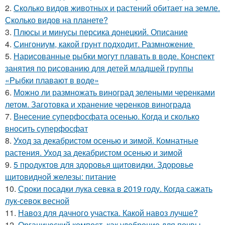
2.
Сколько видов животных и растений обитает на земле.
Сколько видов на планете?
3.
Плюсы и минусы персика донецкий. Описание
4.
Сингониум, какой грунт подходит. Размножение
5.
Нарисованные рыбки могут плавать в воде. Конспект
занятия по рисованию для детей младшей группы
«Рыбки плавают в воде»
6.
Можно ли размножать виноград зелеными черенками
летом. Заготовка и хранение черенков винограда
7.
Внесение суперфосфата осенью. Когда и сколько
вносить суперфосфат
8.
Уход за декабристом осенью и зимой. Комнатные
растения. Уход за декабристом осенью и зимой
9.
5 продуктов для здоровья щитовидки. Здоровье
щитовидной железы: питание
10.
Сроки посадки лука севка в 2019 году. Когда сажать
лук-севок весной
11.
Навоз для дачного участка. Какой навоз лучше?
12.
Органический компост, как удобрение для почвы.