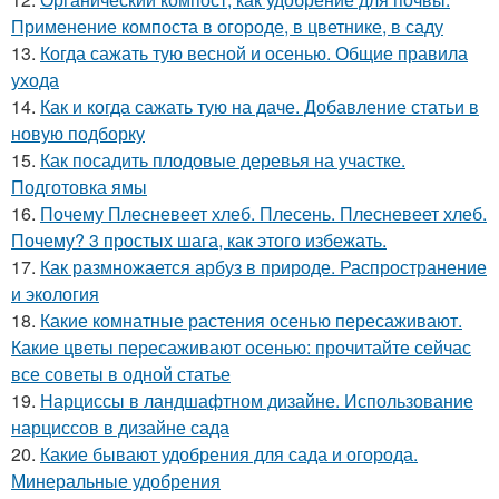
Применение компоста в огороде, в цветнике, в саду
13.
Когда сажать тую весной и осенью. Общие правила
ухода
14.
Как и когда сажать тую на даче. Добавление статьи в
новую подборку
15.
Как посадить плодовые деревья на участке.
Подготовка ямы
16.
Почему Плесневеет хлеб. Плесень. Плесневеет хлеб.
Почему? 3 простых шага, как этого избежать.
17.
Как размножается арбуз в природе. Распространение
и экология
18.
Какие комнатные растения осенью пересаживают.
Какие цветы пересаживают осенью: прочитайте сейчас
все советы в одной статье
19.
Нарциссы в ландшафтном дизайне. Использование
нарциссов в дизайне сада
20.
Какие бывают удобрения для сада и огорода.
Минеральные удобрения