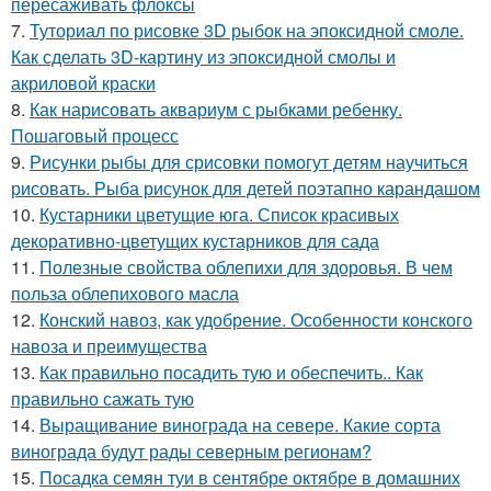
пересаживать флоксы
7.
Туториал по рисовке 3D рыбок на эпоксидной смоле.
Как сделать 3D-картину из эпоксидной смолы и
акриловой краски
8.
Как нарисовать аквариум с рыбками ребенку.
Пошаговый процесс
9.
Рисунки рыбы для срисовки помогут детям научиться
рисовать. Рыба рисунок для детей поэтапно карандашом
10.
Кустарники цветущие юга. Список красивых
декоративно-цветущих кустарников для сада
11.
Полезные свойства облепихи для здоровья. В чем
польза облепихового масла
12.
Конский навоз, как удобрение. Особенности конского
навоза и преимущества
13.
Как правильно посадить тую и обеспечить.. Как
правильно сажать тую
14.
Выращивание винограда на севере. Какие сорта
винограда будут рады северным регионам?
15.
Посадка семян туи в сентябре октябре в домашних