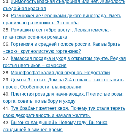
33.
Жимолость красная съедобная или нет. Жимолость
съедобная красная
34.
Размножение черенками дикого винограда. Уметь
правильно размножить: 3 способа
35.
Ромашки в сентябре цветут. Левкантемелла -
гигантская осенняя ромашка
36.
Гортензия в средней полосе россии. Как выбрать
«свою» крупнолистную гортензию?
37.
Камассия посадка и уход в открытом грунте. Редкая
гостья цветников – камассия
38.
Монофосфат калия для огурцов. Недостатки
39.
Дом на 3 сотках. Дом на 3-4 сотках –, как составить
проект. Особенности планирования
40.
Плетистая роза для начинающих. Плетистые розы:
сорта, советы по выбору и уходу
41.
Туя брабант желтеет хвоя. Почему туя стала терять
свою декоративность и начала желтеть
42.
Выгонка ландышей к Новому году. Выгонка
ландышей в зимнее время