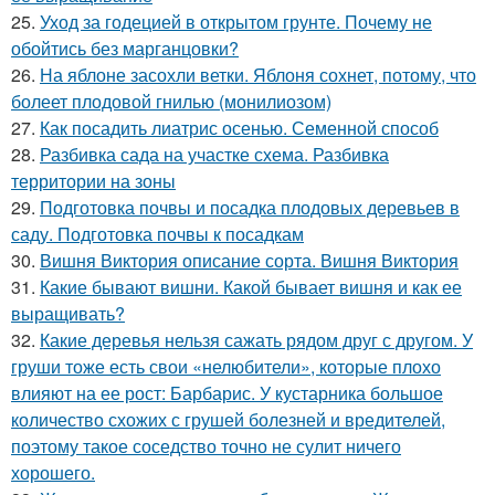
25.
Уход за годецией в открытом грунте. Почему не
обойтись без марганцовки?
26.
На яблоне засохли ветки. Яблоня сохнет, потому, что
болеет плодовой гнилью (монилиозом)
27.
Как посадить лиатрис осенью. Семенной способ
28.
Разбивка сада на участке схема. Разбивка
территории на зоны
29.
Подготовка почвы и посадка плодовых деревьев в
саду. Подготовка почвы к посадкам
30.
Вишня Виктория описание сорта. Вишня Виктория
31.
Какие бывают вишни. Какой бывает вишня и как ее
выращивать?
32.
Какие деревья нельзя сажать рядом друг с другом. У
груши тоже есть свои «нелюбители», которые плохо
влияют на ее рост: Барбарис. У кустарника большое
количество схожих с грушей болезней и вредителей,
поэтому такое соседство точно не сулит ничего
хорошего.