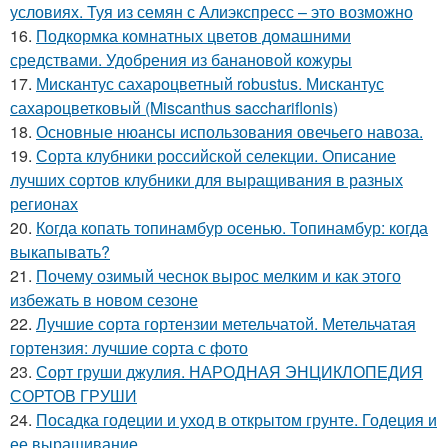
условиях. Туя из семян с Алиэкспресс – это возможно
16.
Подкормка комнатных цветов домашними
средствами. Удобрения из банановой кожуры
17.
Мискантус сахароцветный robustus. Мискантус
сахароцветковый (Miscanthus sacchariflonis)
18.
Основные нюансы использования овечьего навоза.
19.
Сорта клубники российской селекции. Описание
лучших сортов клубники для выращивания в разных
регионах
20.
Когда копать топинамбур осенью. Топинамбур: когда
выкапывать?
21.
Почему озимый чеснок вырос мелким и как этого
избежать в новом сезоне
22.
Лучшие сорта гортензии метельчатой. Метельчатая
гортензия: лучшие сорта с фото
23.
Сорт груши джулия. НАРОДНАЯ ЭНЦИКЛОПЕДИЯ
СОРТОВ ГРУШИ
24.
Посадка годеции и уход в открытом грунте. Годеция и
ее выращивание