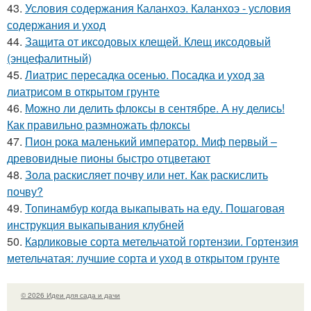
43.
Условия содержания Каланхоэ. Каланхоэ - условия
содержания и уход
44.
Защита от иксодовых клещей. Клещ иксодовый
(энцефалитный)
45.
Лиатрис пересадка осенью. Посадка и уход за
лиатрисом в открытом грунте
46.
Можно ли делить флоксы в сентябре. А ну делись!
Как правильно размножать флоксы
47.
Пион рока маленький император. Миф первый –
древовидные пионы быстро отцветают
48.
Зола раскисляет почву или нет. Как раскислить
почву?
49.
Топинамбур когда выкапывать на еду. Пошаговая
инструкция выкапывания клубней
50.
Карликовые сорта метельчатой гортензии. Гортензия
метельчатая: лучшие сорта и уход в открытом грунте
© 2026 Идеи для сада и дачи