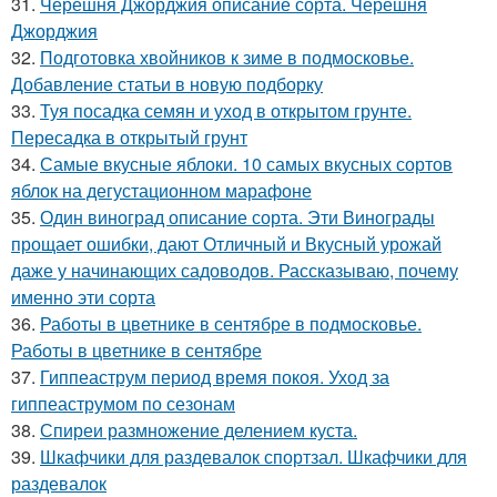
31.
Черешня Джорджия описание сорта. Черешня
Джорджия
32.
Подготовка хвойников к зиме в подмосковье.
Добавление статьи в новую подборку
33.
Туя посадка семян и уход в открытом грунте.
Пересадка в открытый грунт
34.
Самые вкусные яблоки. 10 самых вкусных сортов
яблок на дегустационном марафоне
35.
Один виноград описание сорта. Эти Винограды
прощает ошибки, дают Отличный и Вкусный урожай
даже у начинающих садоводов. Рассказываю, почему
именно эти сорта
36.
Работы в цветнике в сентябре в подмосковье.
Работы в цветнике в сентябре
37.
Гиппеаструм период время покоя. Уход за
гиппеаструмом по сезонам
38.
Спиреи размножение делением куста.
39.
Шкафчики для раздевалок спортзал. Шкафчики для
раздевалок