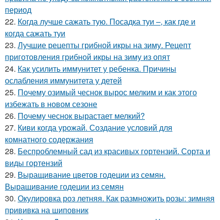
период
22.
Когда лучше сажать тую. Посадка туи –, как где и
когда сажать туи
23.
Лучшие рецепты грибной икры на зиму. Рецепт
приготовления грибной икры на зиму из опят
24.
Как усилить иммунитет у ребенка. Причины
ослабления иммунитета у детей
25.
Почему озимый чеснок вырос мелким и как этого
избежать в новом сезоне
26.
Почему чеснок вырастает мелкий?
27.
Киви когда урожай. Создание условий для
комнатного содержания
28.
Беспроблемный сад из красивых гортензий. Сорта и
виды гортензий
29.
Выращивание цветов годеции из семян.
Выращивание годеции из семян
30.
Окулировка роз летняя. Как размножить розы: зимняя
прививка на шиповник