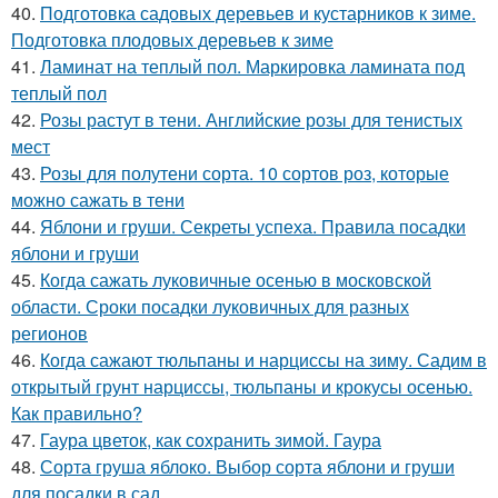
40.
Подготовка садовых деревьев и кустарников к зиме.
Подготовка плодовых деревьев к зиме
41.
Ламинат на теплый пол. Маркировка ламината под
теплый пол
42.
Розы растут в тени. Английские розы для тенистых
мест
43.
Розы для полутени сорта. 10 сортов роз, которые
можно сажать в тени
44.
Яблони и груши. Секреты успеха. Правила посадки
яблони и груши
45.
Когда сажать луковичные осенью в московской
области. Сроки посадки луковичных для разных
регионов
46.
Когда сажают тюльпаны и нарциссы на зиму. Садим в
открытый грунт нарциссы, тюльпаны и крокусы осенью.
Как правильно?
47.
Гаура цветок, как сохранить зимой. Гаура
48.
Сорта груша яблоко. Выбор сорта яблони и груши
для посадки в сад