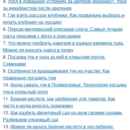
4.
Уход в домашних условиях за цветком декабрист. Уход
за декабристом после цветения
5.
Где взять рассаду клубники. Как правильно выбрать и
купить клубнику на посадку
6.
Персик мичуринский описание сорта. Самые лучшие
сорта персиков с фото и описанием
7.
Что можно удобрять навозом в разные времена года.
Можно ли вносить навоз в почву
8.
Посадка туи и уход за ней в открытом грунте.
Семенами
9.
Особенности выращивания туи на участке. Как
правильно посадить тую
10.
Когда сажать туи в Подмосковье. Технология посадка
туи в открытый грунт
11.
Борная кислота, как удобрение для томатов. Как
часто и когда вносить подкормку
12.
Как разбить фруктовый сад на даче своими силами.
Разбиваем плодовый сад
13.
Можно ли капать борную кислоту в ухо ребенку.