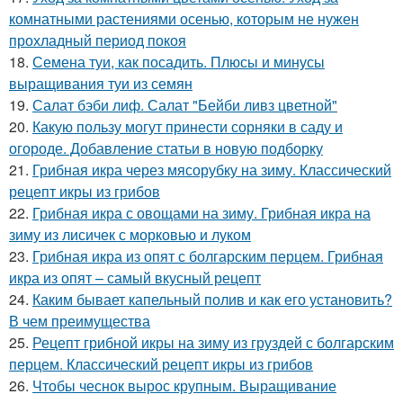
комнатными растениями осенью, которым не нужен
прохладный период покоя
18.
Семена туи, как посадить. Плюсы и минусы
выращивания туи из семян
19.
Салат бэби лиф. Салат "Бейби ливз цветной"
20.
Какую пользу могут принести сорняки в саду и
огороде. Добавление статьи в новую подборку
21.
Грибная икра через мясорубку на зиму. Классический
рецепт икры из грибов
22.
Грибная икра с овощами на зиму. Грибная икра на
зиму из лисичек с морковью и луком
23.
Грибная икра из опят с болгарским перцем. Грибная
икра из опят – самый вкусный рецепт
24.
Каким бывает капельный полив и как его установить?
В чем преимущества
25.
Рецепт грибной икры на зиму из груздей с болгарским
перцем. Классический рецепт икры из грибов
26.
Чтобы чеснок вырос крупным. Выращивание