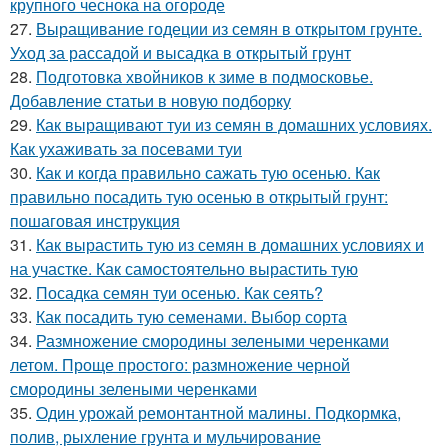
крупного чеснока на огороде
27.
Выращивание годеции из семян в открытом грунте.
Уход за рассадой и высадка в открытый грунт
28.
Подготовка хвойников к зиме в подмосковье.
Добавление статьи в новую подборку
29.
Как выращивают туи из семян в домашних условиях.
Как ухаживать за посевами туи
30.
Как и когда правильно сажать тую осенью. Как
правильно посадить тую осенью в открытый грунт:
пошаговая инструкция
31.
Как вырастить тую из семян в домашних условиях и
на участке. Как самостоятельно вырастить тую
32.
Посадка семян туи осенью. Как сеять?
33.
Как посадить тую семенами. Выбор сорта
34.
Размножение смородины зелеными черенками
летом. Проще простого: размножение черной
смородины зелеными черенками
35.
Один урожай ремонтантной малины. Подкормка,
полив, рыхление грунта и мульчирование