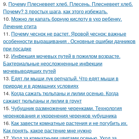
9.
Почему Плесневеет хлеб. Плесень. Плесневеет хлеб.
Почему? 3 простых шага, как этого избежать.
10.
Можно ли капать борную кислоту в ухо ребенку.
Лечение отита
11.
Почему чеснок не растет. Яровой чеснок: важные
особенности выращивания . Основные ошибки дачников
при посадке
12.
Инфекция мочевых путей в пожилом возрасте.
Бактериальные неосложненные инфекции
мочевыводящих путей
13.
Едят ли мыши лук репчатый. Что едят мыши в
природе и в домашних условиях
14.
Когда сажать тюльпаны и лилии осенью. Когда
сажают тюльпаны и лилии в грунт
15.
Чубушник размножение черенками. Технология
черенкования и укоренения черенков чубушника
16.
Как завести комнатные растения и не погубить их.
Как понять, какое растение мне нужно
17.
Уход за комнатными цветами осенью. Уход за