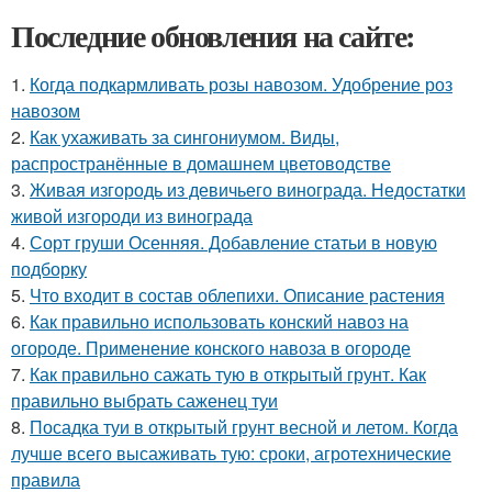
Последние обновления на сайте:
1.
Когда подкармливать розы навозом. Удобрение роз
навозом
2.
Как ухаживать за сингониумом. Виды,
распространённые в домашнем цветоводстве
3.
Живая изгородь из девичьего винограда. Недостатки
живой изгороди из винограда
4.
Сорт груши Осенняя. Добавление статьи в новую
подборку
5.
Что входит в состав облепихи. Описание растения
6.
Как правильно использовать конский навоз на
огороде. Применение конского навоза в огороде
7.
Как правильно сажать тую в открытый грунт. Как
правильно выбрать саженец туи
8.
Посадка туи в открытый грунт весной и летом. Когда
лучше всего высаживать тую: сроки, агротехнические
правила