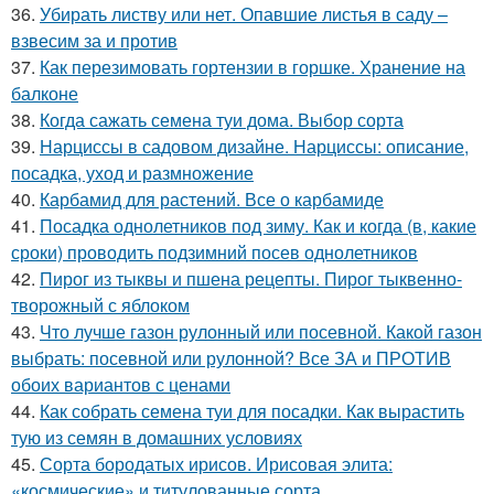
36.
Убирать листву или нет. Опавшие листья в саду –
взвесим за и против
37.
Как перезимовать гортензии в горшке. Хранение на
балконе
38.
Когда сажать семена туи дома. Выбор сорта
39.
Нарциссы в садовом дизайне. Нарциссы: описание,
посадка, уход и размножение
40.
Карбамид для растений. Все о карбамиде
41.
Посадка однолетников под зиму. Как и когда (в, какие
сроки) проводить подзимний посев однолетников
42.
Пирог из тыквы и пшена рецепты. Пирог тыквенно-
творожный с яблоком
43.
Что лучше газон рулонный или посевной. Какой газон
выбрать: посевной или рулонной? Все ЗА и ПРОТИВ
обоих вариантов с ценами
44.
Как собрать семена туи для посадки. Как вырастить
тую из семян в домашних условиях
45.
Сорта бородатых ирисов. Ирисовая элита:
«космические» и титулованные сорта