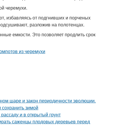
ой черемухи.
т, избавляясь от подгнивших и порченых
одсушивают, разложив на полотенцах.
нные емкости. Это позволяет продлить срок
мном шаре и закон периодичности эволюции.
и сохранить зимой
 рассаду и в открытый грунт
бирать саженцы плодовых деревьев перед