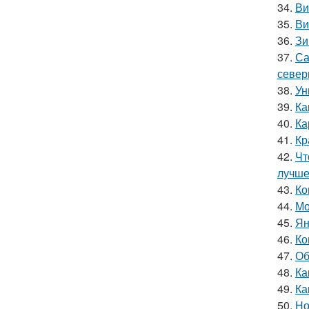
34.
Ви
35.
Ви
36.
Зи
37.
Са
север
38.
Ун
39.
Ка
40.
Ка
41.
Кр
42.
Чт
лучш
43.
Ко
44.
Мо
45.
Ян
46.
Ко
47.
Об
48.
Ка
49.
Ка
50.
Но