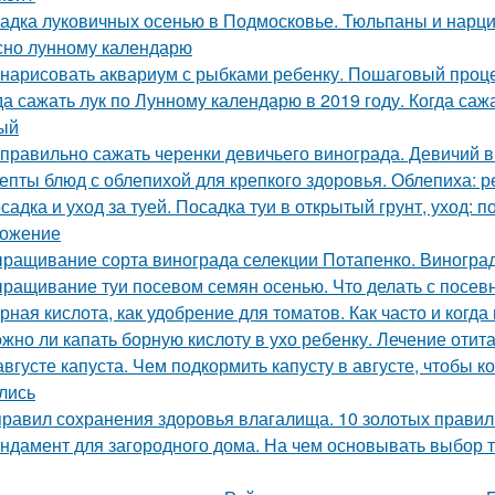
адка луковичных осенью в Подмосковье. Тюльпаны и нарцис
сно лунному календарю
 нарисовать аквариум с рыбками ребенку. Пошаговый проц
да сажать лук по Лунному календарю в 2019 году. Когда сажа
ый
 правильно сажать черенки девичьего винограда. Девичий в
епты блюд с облепихой для крепкого здоровья. Облепиха: 
садка и уход за туей. Посадка туи в открытый грунт, уход: п
ожение
ращивание сорта винограда селекции Потапенко. Виноград
ращивание туи посевом семян осенью. Что делать с посе
рная кислота, как удобрение для томатов. Как часто и когда
жно ли капать борную кислоту в ухо ребенку. Лечение отит
августе капуста. Чем подкормить капусту в августе, чтобы
лись
правил сохранения здоровья влагалища. 10 золотых правил
ндамент для загородного дома. На чем основывать выбор т