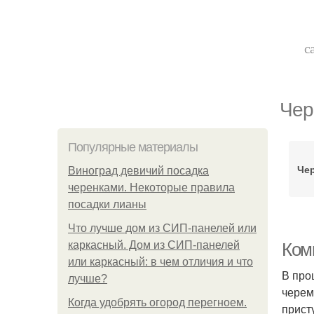
с
Чер
Популярные материалы
Че
Виноград девичий посадка
черенками. Некоторые правила
посадки лианы
Что лучше дом из СИП-панелей или
каркасный. Дом из СИП-панелей
Комп
или каркасный: в чем отличия и что
В про
лучше?
черем
Когда удобрять огород перегноем.
прист