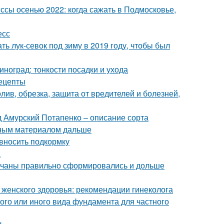
сы осенью 2022: когда сажать в Подмосковье,
есс
ть лук-севок под зиму в 2019 году, чтобы был
иноград: тонкости посадки и ухода
рецепты
олив, обрезка, защита от вредителей и болезней,
 Амурский Потапенко – описание сорта
вным материалом дальше
 вносить подкормку
а
 кочаны правильно сформировались и дольше
 женского здоровья: рекомендации гинеколога
ого или иного вида фундамента для частного