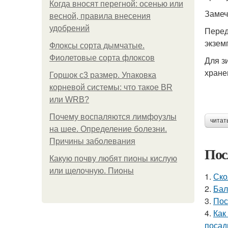
Когда вносят перегной: осенью или
Замеч
весной, правила внесения
удобрений
Перед
экзем
Флоксы сорта дымчатые.
Фиолетовые сорта флоксов
Для з
хране
Горшок с3 размер. Упаковка
корневой системы: что такое BR
или WRB?
Почему воспаляются лимфоузлы
читат
на шее. Определение болезни.
Причины заболевания
Пос
Какую почву любят пионы кислую
или щелочную. Пионы
1.
Ско
2.
Бал
3.
Пос
4.
Как
посад