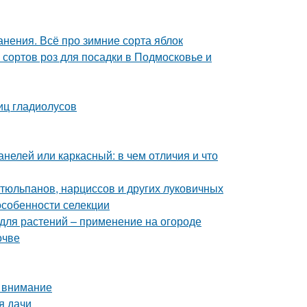
анения. Всё про зимние сорта яблок
сортов роз для посадки в Подмосковье и
иц гладиолусов
нелей или каркасный: в чем отличия и что
тюльпанов, нарциссов и других луковичных
особенности селекции
для растений – применение на огороде
очве
ь внимание
я дачи