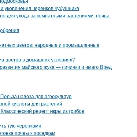
 Подмосковья
и укоренения черенков чубушника
но для ухода за комнатными растениями: почва
добрения
мнатных цветов: народные и промышленные
ив цветов в домашних условиях?
 развития майского жука — личинки и имаго Вред
 Польза навоза для агрокультур
рной кислоты для растений
 Классический рецепт икры из грибов
ить тую черенками
отовка почвы к посадкам