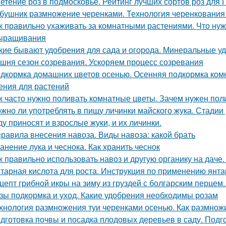
етение роз в подмосковье. Рейтинг лучших сортов роз для
бушник размножение черенками. Технология черенкования 
к правильно ухаживать за комнатными растениями. Что нуж
ыращивания
кие бывают удобрения для сада и огорода. Минеральные у
шня сезон созревания. Ускоряем процесс созревания
дкормка домашних цветов осенью. Осенняя подкормка ко
ения для растений
к часто нужно поливать комнатные цветы. Зачем нужен пол
жно ли употреблять в пищу личинки майского жука. Стадии
ду приносят и взрослые жуки, и их личинки.
правила внесения навоза. Виды навоза: какой брать
анение лука и чеснока. Как хранить чеснок
к правильно использовать навоз и другую органику на даче.
тарная кислота для роста. Инструкция по применению янта
цепт грибной икры на зиму из груздей с болгарским перцем.
зы подкормка и уход. Какие удобрения необходимы розам
хнология размножения туи черенками осенью. Как размнож
дготовка почвы и посадка плодовых деревьев в саду. Подг