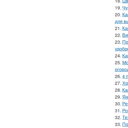
18.
Цв
19.
Чу
20.
Ка
для в
21.
Ка
22.
Ви
23.
По
удобр
24.
Ка
25.
Мо
огоро
26.
4 
27.
Хр
28.
Ка
29.
Ян
30.
Ре
31.
Ро
32.
Те
33.
По