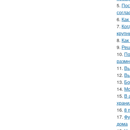
5.
Пос
согла
6.
Как
7.
Ког
крупн
8.
Как
9.
Рец
10.
По
размн
11.
Вы
12.
Вы
13.
Бо
14.
Мо
15.
В 
храни
16.
8 
17.
Фу
дома