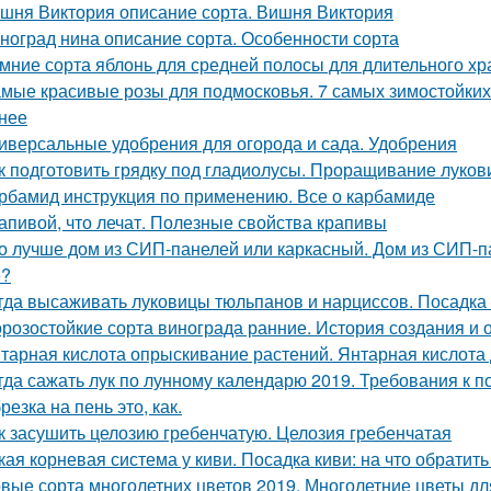
шня Виктория описание сорта. Вишня Виктория
ноград нина описание сорта. Особенности сорта
мние сорта яблонь для средней полосы для длительного хр
мые красивые розы для подмосковья. 7 самых зимостойких 
нее
иверсальные удобрения для огорода и сада. Удобрения
к подготовить грядку под гладиолусы. Проращивание луков
рбамид инструкция по применению. Все о карбамиде
апивой, что лечат. Полезные свойства крапивы
о лучше дом из СИП-панелей или каркасный. Дом из СИП-па
е?
гда высаживать луковицы тюльпанов и нарциссов. Посадка 
розостойкие сорта винограда ранние. История создания и 
тарная кислота опрыскивание растений. Янтарная кислота 
гда сажать лук по лунному календарю 2019. Требования к п
резка на пень это, как.
к засушить целозию гребенчатую. Целозия гребенчатая
кая корневая система у киви. Посадка киви: на что обратит
вые сорта многолетних цветов 2019. Многолетние цветы дл