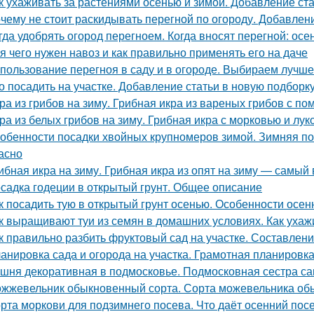
к ухаживать за растениями осенью и зимой. Добавление ст
чему не стоит раскидывать перегной по огороду. Добавлен
гда удобрять огород перегноем. Когда вносят перегной: ос
я чего нужен навоз и как правильно применять его на даче
пользование перегноя в саду и в огороде. Выбираем лучш
о посадить на участке. Добавление статьи в новую подборк
ра из грибов на зиму. Грибная икра из вареных грибов с п
ра из белых грибов на зиму. Грибная икра с морковью и лук
обенности посадки хвойных крупномеров зимой. Зимняя по
асно
ибная икра на зиму. Грибная икра из опят на зиму — самый
садка годеции в открытый грунт. Общее описание
к посадить тую в открытый грунт осенью. Особенности осен
к выращивают туи из семян в домашних условиях. Как ухаж
к правильно разбить фруктовый сад на участке. Составлен
анировка сада и огорода на участка. Грамотная планировка 
шня декоративная в подмосковье. Подмосковная сестра са
жжевельник обыкновенный сорта. Сорта можевельника об
рта моркови для подзимнего посева. Что даёт осенний пос