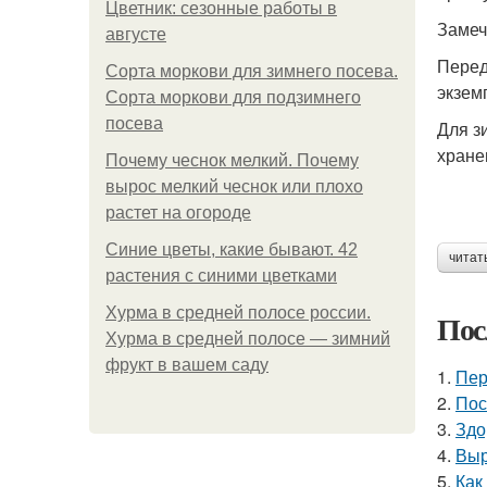
Цветник: сезонные работы в
Замеч
августе
Перед
Сорта моркови для зимнего посева.
экзем
Сорта моркови для подзимнего
посева
Для з
хране
Почему чеснок мелкий. Почему
вырос мелкий чеснок или плохо
растет на огороде
Синие цветы, какие бывают. 42
читат
растения с синими цветками
Хурма в средней полосе россии.
Пос
Хурма в средней полосе — зимний
фрукт в вашем саду
1.
Пер
2.
Пос
3.
Здо
4.
Выр
5.
Как