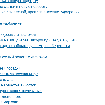
атьи в новую подборку
ие статьи в новую подборку
енью или весной, правила внесения удобрений
ее удобрение
у
омидорами и чесноком
ом на зиму через мясорубку «Как у бабушки»
садка хвойных крупномеров: бережно и
 вкусный рецепт с чесноком
ней посадки
ивать за посевами туи
ие плана
на участке в 6 соток
куры: вишня железистая
ыкновенного
ев моркови