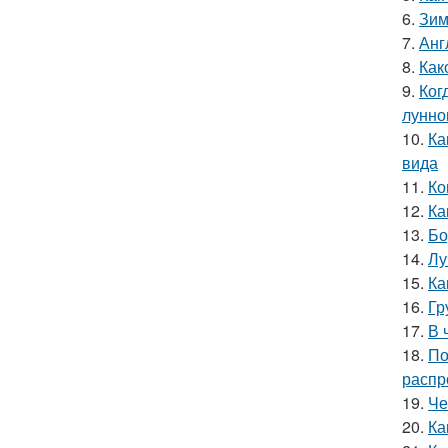
6.
Зим
7.
Анг
8.
Как
9.
Ког
лунно
10.
Ка
вида
11.
Ко
12.
Ка
13.
Бо
14.
Лу
15.
Ка
16.
Гр
17.
В 
18.
По
распр
19.
Че
20.
Ка