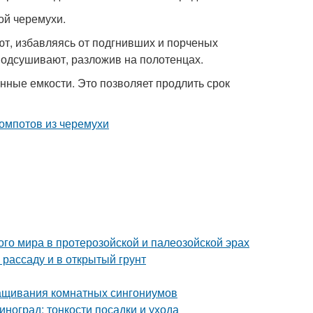
ой черемухи.
т, избавляясь от подгнивших и порченых
одсушивают, разложив на полотенцах.
нные емкости. Это позволяет продлить срок
о мира в протерозойской и палеозойской эрах
 рассаду и в открытый грунт
ащивания комнатных сингониумов
иноград: тонкости посадки и ухода