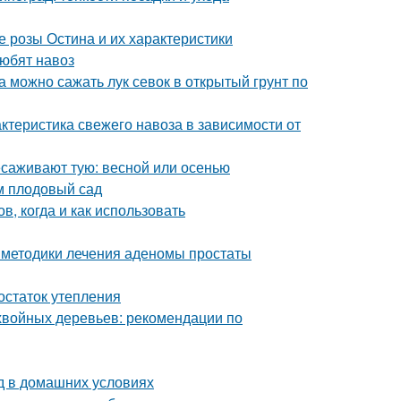
 розы Остина и их характеристики
любят навоз
а можно сажать лук севок в открытый грунт по
актеристика свежего навоза в зависимости от
есаживают тую: весной или осенью
м плодовый сад
в, когда и как использовать
 методики лечения аденомы простаты
остаток утепления
хвойных деревьев: рекомендации по
д в домашних условиях