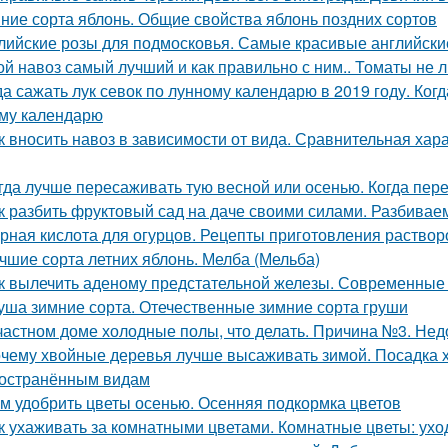
ние сорта яблонь. Общие свойства яблонь поздних сортов
лийские розы для подмосковья. Самые красивые английские
ой навоз самый лучший и как правильно с ним.. Томаты не 
да сажать лук севок по лунному календарю в 2019 году. Когд
му календарю
к вносить навоз в зависимости от вида. Сравнительная хар
гда лучше пересаживать тую весной или осенью. Когда пер
к разбить фруктовый сад на даче своими силами. Разбивае
рная кислота для огурцов. Рецепты приготовления растворо
чшие сорта летних яблонь. Мелба (Мельба)
к вылечить аденому предстательной железы. Современные
уша зимние сорта. Отечественные зимние сорта груши
частном доме холодные полы, что делать. Причина №3. Нед
чему хвойные деревья лучше высаживать зимой. Посадка 
остранённым видам
м удобрить цветы осенью. Осенняя подкормка цветов
к ухаживать за комнатными цветами. Комнатные цветы: ухо