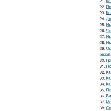
21.
Ка
22.
По
23.
Ко
24.
Дл
25.
Ис
26.
Чт
27.
Ик
28.
Ик
29.
Ос
безоп
30.
Гр
31.
По
32.
Ка
33.
Ка
34.
Ка
35.
Пл
36.
Ви
37.
Мо
38.
Со