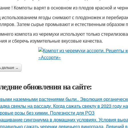
ание ! Компоты варят в основном из плодов красной и черн
 использованием ягоды снимают с плодоножек и перебираю
пляров. Затем сырье промывают и естественным образом п
имнего компота из черемухи используют только стерилизова
ния и сберечь изумительные вкусовые качества.
ь дальше →
ледние обновления на сайте:
выми наземными растениями были.. Эволюция органическог
адка свеклы на рассаду. Когда сажать свеклу в 2023 году на
ровые розы без химии. Полезности для РОЗ
ащивание сингониума в домашних условиях. Условия выр
 правильно сажать черенки девичьего винограда. Девичий в