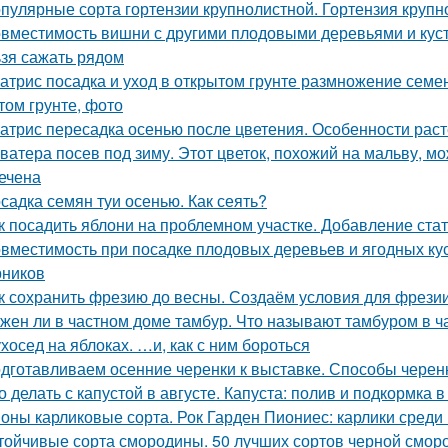
пулярные сорта гортензии крупнолистной. Гортензия крупно
вместимость вишни с другими плодовыми деревьями и куст
ьзя сажать рядом
атрис посадка и уход в открытом грунте размножение семен
том грунте, фото
атрис пересадка осенью после цветения. Особенности раст
ватера посев под зиму. Этот цветок, похожий на мальву, мо
ечена
садка семян туи осенью. Как сеять?
к посадить яблони на проблемном участке. Добавление ста
вместимость при посадке плодовых деревьев и ягодных ку
рников
к сохранить фрезию до весны. Создаём условия для фрези
жен ли в частном доме тамбур. Что называют тамбуром в ч
хосед на яблоках. …и, как с ним бороться
дготавливаем осенние черенки к выставке. Способы черенк
о делать с капустой в августе. Капуста: полив и подкормка в
оны карликовые сорта. Рок Гарден Пиониес: карлики среди 
тойчивые сорта смородины. 50 лучших сортов черной смор