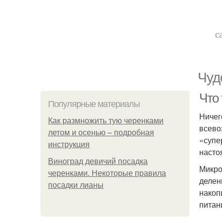
с
Чуд
Что
Популярные материалы
Ничег
Как размножить тую черенками
всево
летом и осенью – подробная
«супе
инструкция
насто
Виноград девичий посадка
Микро
черенками. Некоторые правила
делен
посадки лианы
накоп
питан