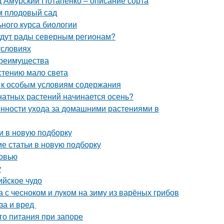
 Амурский Потапенко – описание сорта
м плодовый сад
ьного курса биологии
удут рады северным регионам?
условиях
преимущества
астению мало света
ы к особым условиям содержания
мнатных растений начинается осень?
енности ухода за домашними растениями в
и в новую подборку
ие статьи в новую подборку
ковью
у
ийское чудо
а с чесноком и луком на зиму из варёных грибов
за и вред
го питания при запоре