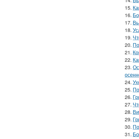
14.
Вы
15.
Ка
16.
Бо
17.
Вы
18.
Ус
19.
Чт
20.
По
21.
Ко
22.
Ка
23.
Ос
осенн
24.
Ух
25.
По
26.
Гр
27.
Чт
28.
Ви
29.
Гр
30.
По
31.
Бо