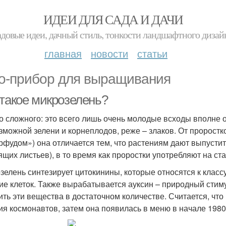
ИДЕИ ДЛЯ САДА И ДАЧИ
адовые идеи, дачный стиль, тонкости ландшафтного дизай
главная
новости
статьи
о-прибор для выращивания
 такое микрозелень?
о сложного: это всего лишь очень молодые всходы вполне 
зможной зелени и корнеплодов, реже – злаков. От проростк
рфудом») она отличается тем, что растениям дают выпусти
ящих листьев), в то время как проростки употребляют на с
зелень синтезирует цитокинины, которые относятся к класс
ие клеток. Также вырабатывается ауксин – природный сти
ить эти вещества в достаточном количестве. Считается, чт
ия космонавтов, затем она появилась в меню в начале 1980