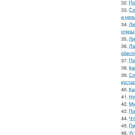
32.
По
33.
Со
и нел
34.
Ли
откры
35.
Ли
36.
Ла
обесп
37.
По
38.
Ка
39.
Со
куста
40.
Ка
41.
Ну
42.
Му
43.
По
44.
Чт
45.
Пи
46.
Ус