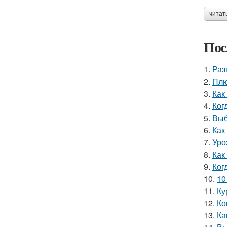
читат
Пос
1.
Раз
2.
Плю
3.
Как
4.
Ког
5.
Выб
6.
Как
7.
Уро
8.
Как
9.
Ког
10.
10
11.
Ку
12.
Ко
13.
Ка