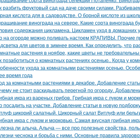
ращивание сорта винограда селекции Потапенко. Виноград
к разбить фруктовый сад на даче своими силами. Разбивае
рная кислота для в садоводстве. О борной кислоте из школ
ращивание винограда на севере. Какие сорта винограда б
ловия содержания цикламена. Цикламен уход в домашних 
о на огороде можно поливать настоем КРАПИВЫ. Прочие 
дсветка для цветов в зимнее время. Как определить, что р
мнатные растения в ноябре, какие цветы не требовательн
к позаботиться о комнатных растениях осенью.. Когда у ко
обенности ухода за комнатными растениями осенью. Особ
ее время года
од за комнатными растениями в декабре. Добавление стать
чему не стоит раскидывать перегной по огороду. Добавлен
ибная икра из вареных грибов. Грибная икра с луком и мор
о посадить на участке. Добавление статьи в новую подборк
тлуф цикорий салатный. Цикорный салат Витлуф или бельг
ибная икра с луком и морковью. Самая вкусная грибная икр
лезна ли алыча. Алыча — все про полезные свойства, поль
лезни чеснока и борьба с ними. Основные правила здорово