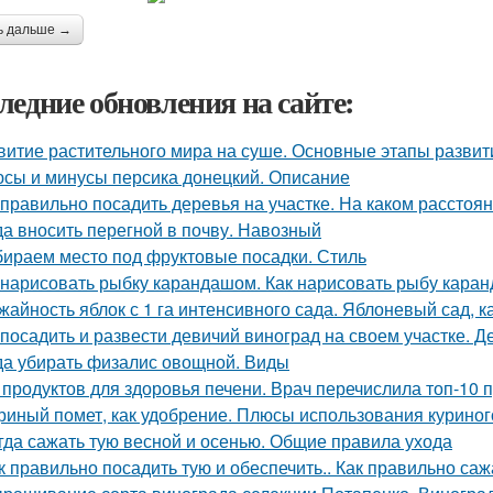
ь дальше →
ледние обновления на сайте:
витие растительного мира на суше. Основные этапы развит
сы и минусы персика донецкий. Описание
 правильно посадить деревья на участке. На каком расстоя
да вносить перегной в почву. Навозный
ираем место под фруктовые посадки. Стиль
 нарисовать рыбку карандашом. Как нарисовать рыбу кар
жайность яблок с 1 га интенсивного сада. Яблоневый сад, 
 посадить и развести девичий виноград на своем участке.
да убирать физалис овощной. Виды
 продуктов для здоровья печени. Врач перечислила топ-10 
риный помет, как удобрение. Плюсы использования куриног
гда сажать тую весной и осенью. Общие правила ухода
к правильно посадить тую и обеспечить.. Как правильно саж