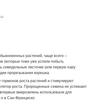
на
обыкновенных растений, чаще всего –
ов (которые тоже уже успели побыть
ть семядольные листочки (или первую пару
тадии прорезывания корешка.
у гормонов роста растений и стимулируют
мулятор роста. Пророщенные семена не успевают
о впервые микрозелень использовали для
-х в Сан-Франциско.