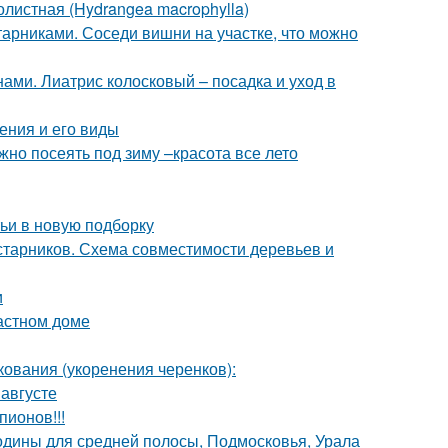
листная (Hydrangea macrophylla)
арниками. Соседи вишни на участке, что можно
ами. Лиатрис колосковый – посадка и уход в
ения и его виды
жно посеять под зиму –красота все лето
тьи в новую подборку
старников. Схема совместимости деревьев и
и
астном доме
ования (укоренения черенков):
 августе
пионов!!!
одины для средней полосы, Подмосковья, Урала