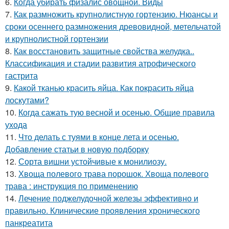
6.
Когда убирать физалис овощной. Виды
7.
Как размножить крупнолистную гортензию. Нюансы и
сроки осеннего размножения древовидной, метельчатой
и крупнолистной гортензии
8.
Как восстановить защитные свойства желудка..
Классификация и стадии развития атрофического
гастрита
9.
Какой тканью красить яйца. Как покрасить яйца
лоскутами?
10.
Когда сажать тую весной и осенью. Общие правила
ухода
11.
Что делать с туями в конце лета и осенью.
Добавление статьи в новую подборку
12.
Сорта вишни устойчивые к монилиозу.
13.
Хвоща полевого трава порошок. Хвоща полевого
трава : инструкция по применению
14.
Лечение поджелудочной железы эффективно и
правильно. Клинические проявления хронического
панкреатита