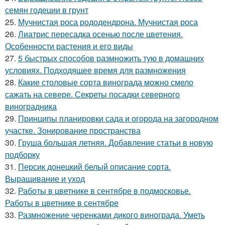
семян годеции в грунт
25.
Мучнистая роса рододендрона. Мучнистая роса
26.
Лиатрис пересадка осенью после цветения.
Особенности растения и его виды
27.
5 быстрых способов размножить тую в домашних
условиях. Подходящее время для размножения
28.
Какие столовые сорта винограда можно смело
сажать на севере. Секреты посадки северного
виноградника
29.
Принципы планировки сада и огорода на загородном
участке. Зонирование пространства
30.
Груша большая летняя. Добавление статьи в новую
подборку
31.
Персик донецкий белый описание сорта.
Выращивание и уход
32.
Работы в цветнике в сентябре в подмосковье.
Работы в цветнике в сентябре
33.
Размножение черенками дикого винограда. Уметь