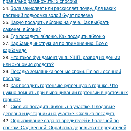
правильно размножить: 3 способа
34.
Зола закисляет или раскисляет почву. Для каких
растений подкормка золой будет полезна
35.
Какую посадить яблоню на даче. Как выбрать
саженец яблони?
36.
Где посадить яблоню. Как посадить яблоню
37.
Карбамид инструкция по применению. Все о
карбамиде
38.
Что такое фундамент ушп. УШП: развод на деньги
или экономия средств?
39.
Посадка земляники осенью сроки. Плюсы осенней
посадки
40.
Как посадить гортензию купленную в горшке. Что
нужно помнить при выращивании гортензии в цветочных
горшках
41.
Сколько посадить яблонь на участке. Плодовые
деревья и кустарники на участке. Сколько посадить
42.
Опрыскивание сада от вредителей и болезней по
срокам. Сад весной: Обработка деревьев от вредителей