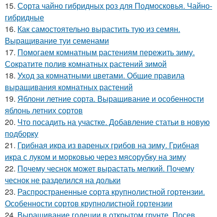
15.
Сорта чайно гибридных роз для Подмосковья. Чайно-
гибридные
16.
Как самостоятельно вырастить тую из семян.
Выращивание туи семенами
17.
Помогаем комнатным растениям пережить зиму.
Сократите полив комнатных растений зимой
18.
Уход за комнатными цветами. Общие правила
выращивания комнатных растений
19.
Яблони летние сорта. Выращивание и особенности
яблонь летних сортов
20.
Что посадить на участке. Добавление статьи в новую
подборку
21.
Грибная икра из вареных грибов на зиму. Грибная
икра с луком и морковью через мясорубку на зиму
22.
Почему чеснок может вырастать мелкий. Почему
чеснок не разделился на дольки
23.
Распространенные сорта крупнолистной гортензии.
Особенности сортов крупнолистной гортензии
24.
Выращивание годеции в открытом грунте. Посев