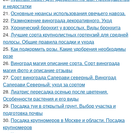
и недостатки
21.
Основные нюансы использования овечьего навоза.
22.
Размножение винограда декоративного. Уход
23.
Хронический бронхит у взрослых. Виды бронхита
24.
Лучшие сорта крупнолистных гортензий для средней
полосы. Общие правила посадки и ухода
25.
Как подкормить розы. Какие удобрения необходимы
розе
26.
Виноград магия описание сорта. Сорт винограда
магия фото и описание отзывы
27.
Сорт винограда Саперави северный. Виноград
Саперави Северный: уход за сортом
28.
Лиатрис пересадка осенью после цветения.
Особенности растения и его виды
29.
Посадка туи в открытый грунт. Выбор участка и
подготовка почвы
30.
Посадка крупномеров в Москве и области. Посадка
крупномеров