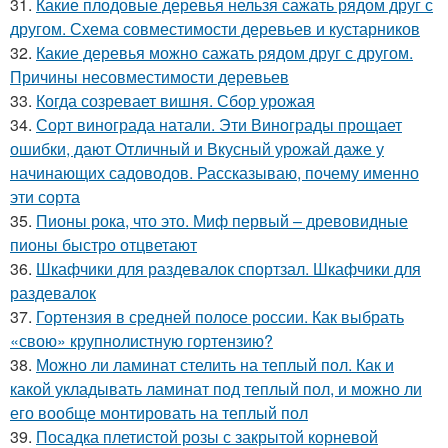
31.
Какие плодовые деревья нельзя сажать рядом друг с
другом. Схема совместимости деревьев и кустарников
32.
Какие деревья можно сажать рядом друг с другом.
Причины несовместимости деревьев
33.
Когда созревает вишня. Сбор урожая
34.
Сорт винограда натали. Эти Винограды прощает
ошибки, дают Отличный и Вкусный урожай даже у
начинающих садоводов. Рассказываю, почему именно
эти сорта
35.
Пионы рока, что это. Миф первый – древовидные
пионы быстро отцветают
36.
Шкафчики для раздевалок спортзал. Шкафчики для
раздевалок
37.
Гортензия в средней полосе россии. Как выбрать
«свою» крупнолистную гортензию?
38.
Можно ли ламинат стелить на теплый пол. Как и
какой укладывать ламинат под теплый пол, и можно ли
его вообще монтировать на теплый пол
39.
Посадка плетистой розы с закрытой корневой