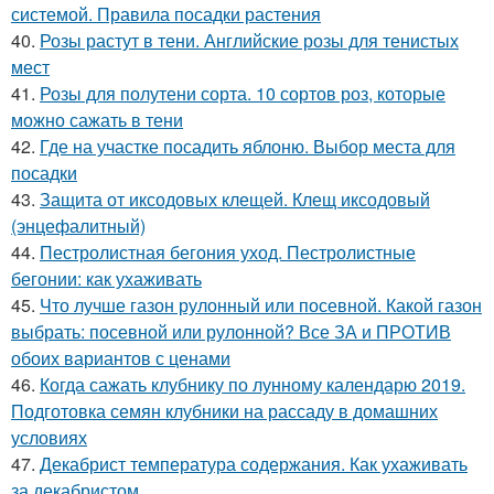
системой. Правила посадки растения
40.
Розы растут в тени. Английские розы для тенистых
мест
41.
Розы для полутени сорта. 10 сортов роз, которые
можно сажать в тени
42.
Где на участке посадить яблоню. Выбор места для
посадки
43.
Защита от иксодовых клещей. Клещ иксодовый
(энцефалитный)
44.
Пестролистная бегония уход. Пестролистные
бегонии: как ухаживать
45.
Что лучше газон рулонный или посевной. Какой газон
выбрать: посевной или рулонной? Все ЗА и ПРОТИВ
обоих вариантов с ценами
46.
Когда сажать клубнику по лунному календарю 2019.
Подготовка семян клубники на рассаду в домашних
условиях
47.
Декабрист температура содержания. Как ухаживать
за декабристом