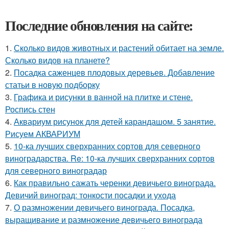
Последние обновления на сайте:
1.
Сколько видов животных и растений обитает на земле.
Сколько видов на планете?
2.
Посадка саженцев плодовых деревьев. Добавление
статьи в новую подборку
3.
Графика и рисунки в ванной на плитке и стене.
Роспись стен
4.
Аквариум рисунок для детей карандашом. 5 занятие.
Рисуем АКВАРИУМ
5.
10-ка лучших сверхранних сортов для северного
виноградарства. Re: 10-ка лучших сверхранних сортов
для северного виноградар
6.
Как правильно сажать черенки девичьего винограда.
Девичий виноград: тонкости посадки и ухода
7.
О размножении девичьего винограда. Посадка,
выращивание и размножение девичьего винограда