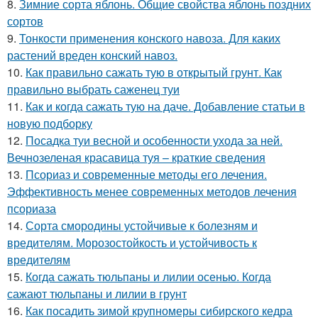
8.
Зимние сорта яблонь. Общие свойства яблонь поздних
сортов
9.
Тонкости применения конского навоза. Для каких
растений вреден конский навоз.
10.
Как правильно сажать тую в открытый грунт. Как
правильно выбрать саженец туи
11.
Как и когда сажать тую на даче. Добавление статьи в
новую подборку
12.
Посадка туи весной и особенности ухода за ней.
Вечнозеленая красавица туя – краткие сведения
13.
Псориаз и современные методы его лечения.
Эффективность менее современных методов лечения
псориаза
14.
Сорта смородины устойчивые к болезням и
вредителям. Морозостойкость и устойчивость к
вредителям
15.
Когда сажать тюльпаны и лилии осенью. Когда
сажают тюльпаны и лилии в грунт
16.
Как посадить зимой крупномеры сибирского кедра