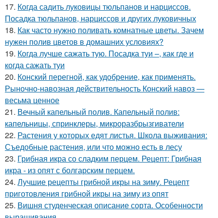
17.
Когда садить луковицы тюльпанов и нарциссов.
Посадка тюльпанов, нарциссов и других луковичных
18.
Как часто нужно поливать комнатные цветы. Зачем
нужен полив цветов в домашних условиях?
19.
Когда лучше сажать тую. Посадка туи –, как где и
когда сажать туи
20.
Конский перегной, как удобрение, как применять.
Рыночно-навозная действительность Конский навоз —
весьма ценное
21.
Вечный капельный полив. Капельный полив:
капельницы, спринклеры, микроразбрызгиватели
22.
Растения у которых едят листья. Школа выживания:
Съедобные растения, или что можно есть в лесу
23.
Грибная икра со сладким перцем. Рецепт: Грибная
икра - из опят с болгарским перцем.
24.
Лучшие рецепты грибной икры на зиму. Рецепт
приготовления грибной икры на зиму из опят
25.
Вишня студенческая описание сорта. Особенности
выращивания