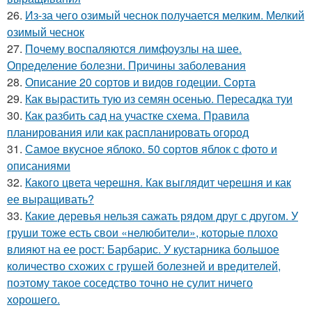
26.
Из-за чего озимый чеснок получается мелким. Мелкий
озимый чеснок
27.
Почему воспаляются лимфоузлы на шее.
Определение болезни. Причины заболевания
28.
Описание 20 сортов и видов годеции. Сорта
29.
Как вырастить тую из семян осенью. Пересадка туи
30.
Как разбить сад на участке схема. Правила
планирования или как распланировать огород
31.
Самое вкусное яблоко. 50 сортов яблок с фото и
описаниями
32.
Какого цвета черешня. Как выглядит черешня и как
ее выращивать?
33.
Какие деревья нельзя сажать рядом друг с другом. У
груши тоже есть свои «нелюбители», которые плохо
влияют на ее рост: Барбарис. У кустарника большое
количество схожих с грушей болезней и вредителей,
поэтому такое соседство точно не сулит ничего
хорошего.