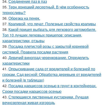
34.
Соединение паз в паз
35.
Терн донецкий десертный. В чём особенность
терносливы?
36.
Обрезка на пенек.
37.
Крапивой, что лечат. Полезные свойства крапивы
38.
Какой прицеп выбрать для легкового автомобиля.
Топ 10 лучших легковых прицепов: описания,
характеристики, отзывы
39.
Посадка плетистой розы с закрытой корневой
системой. Правила посадки растения
40.
Девичий виноград черенкование. Определить
характеристики
41.
Опрыскивание сада от вредителей и болезней по
срокам. Сад весной: Обработка деревьев от вредителей
и болезней (в таблицах)
42.
Посадка нарциссов осенью в грунт в контейнерах.
Сроки посадки нарциссов осенью
43.
Стелющиеся лиственные кустарники. Лучшая
вечнозеленая живая изгородь