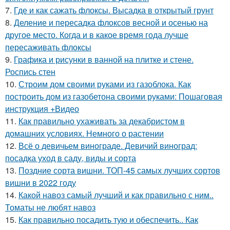
7.
Где и как сажать флоксы. Высадка в открытый грунт
8.
Деление и пересадка флоксов весной и осенью на
другое место. Когда и в какое время года лучше
пересаживать флоксы
9.
Графика и рисунки в ванной на плитке и стене.
Роспись стен
10.
Строим дом своими руками из газоблока. Как
построить дом из газобетона своими руками: Пошаговая
инструкция +Видео
11.
Как правильно ухаживать за декабристом в
домашних условиях. Немного о растении
12.
Всё о девичьем винограде. Девичий виноград:
посадка уход в саду, виды и сорта
13.
Поздние сорта вишни. ТОП-45 самых лучших сортов
вишни в 2022 году
14.
Какой навоз самый лучший и как правильно с ним..
Томаты не любят навоз
15.
Как правильно посадить тую и обеспечить.. Как