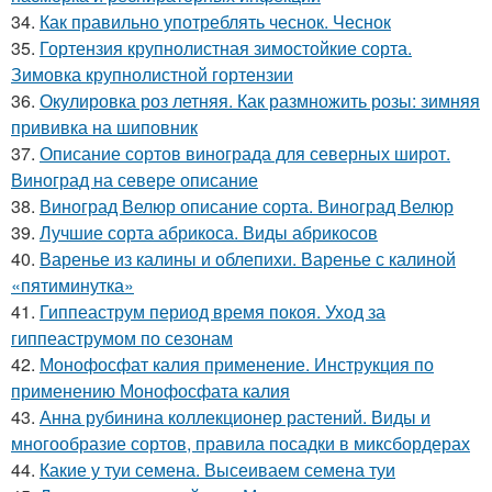
34.
Как правильно употреблять чеснок. Чеснок
35.
Гортензия крупнолистная зимостойкие сорта.
Зимовка крупнолистной гортензии
36.
Окулировка роз летняя. Как размножить розы: зимняя
прививка на шиповник
37.
Описание сортов винограда для северных широт.
Виноград на севере описание
38.
Виноград Велюр описание сорта. Виноград Велюр
39.
Лучшие сорта абрикоса. Виды абрикосов
40.
Варенье из калины и облепихи. Варенье с калиной
«пятиминутка»
41.
Гиппеаструм период время покоя. Уход за
гиппеаструмом по сезонам
42.
Монофосфат калия применение. Инструкция по
применению Монофосфата калия
43.
Анна рубинина коллекционер растений. Виды и
многообразие сортов, правила посадки в миксбордерах
44.
Какие у туи семена. Высеиваем семена туи