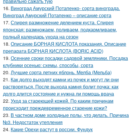
правильно сажать тую
16.
Виноград Амурский Потапенко- сорта винограда.
Виноград Амурский Потапенко – описание сорта
17.
Спирея размножение делением куста. Спирея
японская: размножаем, поливаем, подкармливаем,
полный календарь ухода на сезон
18.
Описание БОРНАЯ КИСЛОТА показания. Описание
препарата БОРНАЯ КИСЛОТА (BORIC ACID)
19.
Осенние сроки посадки садовой земляники. Посадка
клубники осенью: схемы, способы, сорта
20.
Лучшие сорта летних яблонь. Мелба (Мельба)
21.
Как долго выходят камни из почек и могут ли они
растворяться. После выхода камня болит почка: как
долго длится состояние и нужна ли помощь врача
22.
Уход за стареющей кожей. По каким причинам
происходит преждевременное старение кожи?
23.
В частном доме холодные полы, что делать. Причина
№3. Недостаток утепления
24.
Какие Орехи растут в россии. Фундук