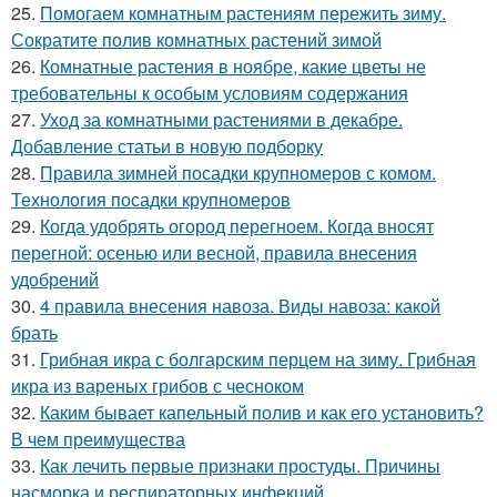
25.
Помогаем комнатным растениям пережить зиму.
Сократите полив комнатных растений зимой
26.
Комнатные растения в ноябре, какие цветы не
требовательны к особым условиям содержания
27.
Уход за комнатными растениями в декабре.
Добавление статьи в новую подборку
28.
Правила зимней посадки крупномеров с комом.
Технология посадки крупномеров
29.
Когда удобрять огород перегноем. Когда вносят
перегной: осенью или весной, правила внесения
удобрений
30.
4 правила внесения навоза. Виды навоза: какой
брать
31.
Грибная икра с болгарским перцем на зиму. Грибная
икра из вареных грибов с чесноком
32.
Каким бывает капельный полив и как его установить?
В чем преимущества
33.
Как лечить первые признаки простуды. Причины
насморка и респираторных инфекций