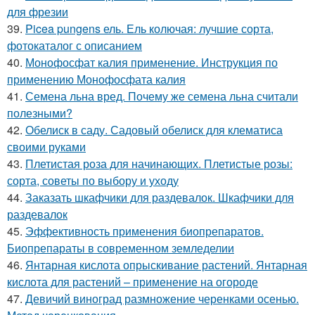
для фрезии
39.
Picea pungens ель. Ель колючая: лучшие сорта,
фотокаталог с описанием
40.
Монофосфат калия применение. Инструкция по
применению Монофосфата калия
41.
Семена льна вред. Почему же семена льна считали
полезными?
42.
Обелиск в саду. Садовый обелиск для клематиса
своими руками
43.
Плетистая роза для начинающих. Плетистые розы:
сорта, советы по выбору и уходу
44.
Заказать шкафчики для раздевалок. Шкафчики для
раздевалок
45.
Эффективность применения биопрепаратов.
Биопрепараты в современном земледелии
46.
Янтарная кислота опрыскивание растений. Янтарная
кислота для растений – применение на огороде
47.
Девичий виноград размножение черенками осенью.