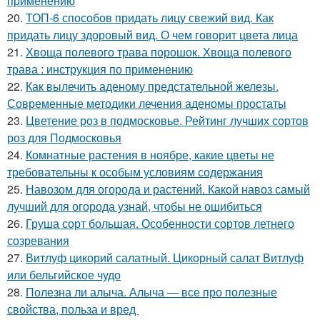
применению
20.
ТОП-6 способов придать лицу свежий вид. Как
придать лицу здоровый вид. О чем говорит цвета лица
21.
Хвоща полевого трава порошок. Хвоща полевого
трава : инструкция по применению
22.
Как вылечить аденому предстательной железы.
Современные методики лечения аденомы простаты
23.
Цветение роз в подмосковье. Рейтинг лучших сортов
роз для Подмосковья
24.
Комнатные растения в ноябре, какие цветы не
требовательны к особым условиям содержания
25.
Навозом для огорода и растений. Какой навоз самый
лучший для огорода узнай, чтобы не ошибиться
26.
Груша сорт большая. Особенности сортов летнего
созревания
27.
Витлуф цикорий салатный. Цикорный салат Витлуф
или бельгийское чудо
28.
Полезна ли алыча. Алыча — все про полезные
свойства, польза и вред