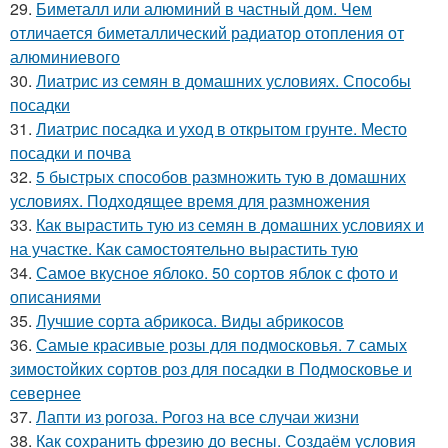
29.
Биметалл или алюминий в частный дом. Чем
отличается биметаллический радиатор отопления от
алюминиевого
30.
Лиатрис из семян в домашних условиях. Способы
посадки
31.
Лиатрис посадка и уход в открытом грунте. Место
посадки и почва
32.
5 быстрых способов размножить тую в домашних
условиях. Подходящее время для размножения
33.
Как вырастить тую из семян в домашних условиях и
на участке. Как самостоятельно вырастить тую
34.
Самое вкусное яблоко. 50 сортов яблок с фото и
описаниями
35.
Лучшие сорта абрикоса. Виды абрикосов
36.
Самые красивые розы для подмосковья. 7 самых
зимостойких сортов роз для посадки в Подмосковье и
севернее
37.
Лапти из рогоза. Рогоз на все случаи жизни
38.
Как сохранить фрезию до весны. Создаём условия