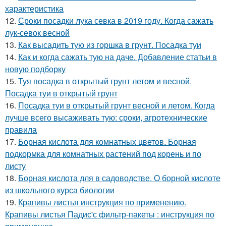
характеристика
12.
Сроки посадки лука севка в 2019 году. Когда сажать
лук-севок весной
13.
Как высадить тую из горшка в грунт. Посадка туи
14.
Как и когда сажать тую на даче. Добавление статьи в
новую подборку
15.
Туя посадка в открытый грунт летом и весной.
Посадка туи в открытый грунт
16.
Посадка туи в открытый грунт весной и летом. Когда
лучше всего высаживать тую: сроки, агротехнические
правила
17.
Борная кислота для комнатных цветов. Борная
подкормка для комнатных растений под корень и по
листу
18.
Борная кислота для в садоводстве. О борной кислоте
из школьного курса биологии
19.
Крапивы листья инструкция по применению.
Крапивы листья Падис'с фильтр-пакеты : инструкция по