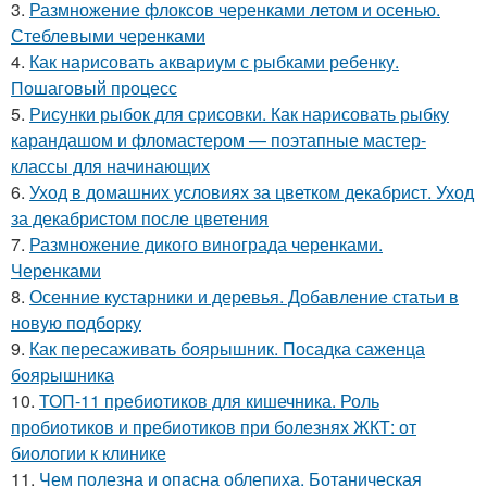
3.
Размножение флоксов черенками летом и осенью.
Стеблевыми черенками
4.
Как нарисовать аквариум с рыбками ребенку.
Пошаговый процесс
5.
Рисунки рыбок для срисовки. Как нарисовать рыбку
карандашом и фломастером — поэтапные мастер-
классы для начинающих
6.
Уход в домашних условиях за цветком декабрист. Уход
за декабристом после цветения
7.
Размножение дикого винограда черенками.
Черенками
8.
Осенние кустарники и деревья. Добавление статьи в
новую подборку
9.
Как пересаживать боярышник. Посадка саженца
боярышника
10.
ТОП-11 пребиотиков для кишечника. Роль
пробиотиков и пребиотиков при болезнях ЖКТ: от
биологии к клинике
11.
Чем полезна и опасна облепиха. Ботаническая