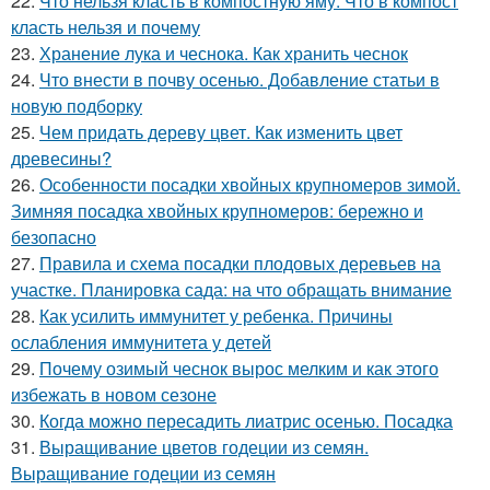
22.
Что нельзя класть в компостную яму. Что в компост
класть нельзя и почему
23.
Хранение лука и чеснока. Как хранить чеснок
24.
Что внести в почву осенью. Добавление статьи в
новую подборку
25.
Чем придать дереву цвет. Как изменить цвет
древесины?
26.
Особенности посадки хвойных крупномеров зимой.
Зимняя посадка хвойных крупномеров: бережно и
безопасно
27.
Правила и схема посадки плодовых деревьев на
участке. Планировка сада: на что обращать внимание
28.
Как усилить иммунитет у ребенка. Причины
ослабления иммунитета у детей
29.
Почему озимый чеснок вырос мелким и как этого
избежать в новом сезоне
30.
Когда можно пересадить лиатрис осенью. Посадка
31.
Выращивание цветов годеции из семян.
Выращивание годеции из семян