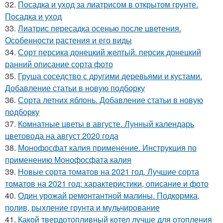
32.
Посадка и уход за лиатрисом в открытом грунте.
Посадка и уход
33.
Лиатрис пересадка осенью после цветения.
Особенности растения и его виды
34.
Сорт персика донецкий желтый. персик донецкий
ранний описание сорта фото
35.
Груша соседство с другими деревьями и кустами.
Добавление статьи в новую подборку
36.
Сорта летних яблонь. Добавление статьи в новую
подборку
37.
Комнатные цветы в августе. Лунный календарь
цветовода на август 2020 года
38.
Монофосфат калия применение. Инструкция по
применению Монофосфата калия
39.
Новые сорта томатов на 2021 год. Лучшие сорта
томатов на 2021 год: характеристики, описание и фото
40.
Один урожай ремонтантной малины. Подкормка,
полив, рыхление грунта и мульчирование
41.
Какой твердотопливный котел лучше для отопления