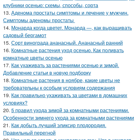
клубники осенью: схемы, способы, сорта
13.
Аденома простаты симптомы и лечение у мужчин.
Симптомы аденомы простаты
14.
Монарда когда цветет. Монарда —, как выращивать
садовый бергамот
15.
Сорт винограда ананасный. Ананасный ранний
16.
Комнатные растения уход осенью. Как поливать
комнатные цветы осенью
17.
Как ухаживать за растениями осенью и зимой.
Добавление статьи в новую подборку
18.
Комнатные растения в ноябре, какие цветы не
требовательны к особым условиям содержания
19.
Как правильно ухаживать за цветами в домашних
условиях?
20.
5 правил ухода зимой за комнатными растениями.
Особенности зимнего ухода за комнатными растениями
21.
Как добыть лучший эликсир плодородия.
Правильный перегной