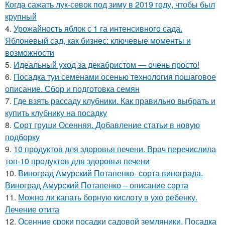
Когда сажать лук-севок под зиму в 2019 году, чтобы был
крупный
4.
Урожайность яблок с 1 га интенсивного сада.
Яблоневый сад, как бизнес: ключевые моменты и
возможности
5.
Идеальный уход за декабристом — очень просто!
6.
Посадка туи семенами осенью технология пошаговое
описание. Сбор и подготовка семян
7.
Где взять рассаду клубники. Как правильно выбрать и
купить клубнику на посадку
8.
Сорт груши Осенняя. Добавление статьи в новую
подборку
9.
10 продуктов для здоровья печени. Врач перечислила
топ-10 продуктов для здоровья печени
10.
Виноград Амурский Потапенко- сорта винограда.
Виноград Амурский Потапенко – описание сорта
11.
Можно ли капать борную кислоту в ухо ребенку.
Лечение отита
12.
Осенние сроки посадки садовой земляники. Посадка