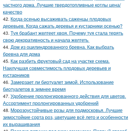
частного дома. Лучшие твердотопливные котлы цена/
качество
42.
Когда осенью высаживать саженцы плодовых
деревьев. Когда сажать деревья и кустарники осенью?
43.
Туя брабант желтеет хвоя. Почему туя стала терять
свою декоративность и начала желтеть
44.
Дом из оцилиндрованного бревна. Как выбрать
бревна для дома
45.
Как разбить фруктовый сад на участке схема.
Наилучшая совместимость плодовых деревьев и
кустарников
46.
Замерзает ли биотуалет зимой. Использование
биотуалетов в зимнее время
47.
Удобрение пролонгированного действия для цветов.
Ассортимент пролонгированных удобрений
48.
Морозоустойчивые розы для подмосковья. Лучшие
зимостойкие сорта роз, цветущие всё лето и особенности
их выращивания