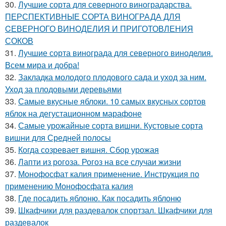
30.
Лучшие сорта для северного виноградарства.
ПЕРСПЕКТИВНЫЕ СОРТА ВИНОГРАДА ДЛЯ
CЕВЕРНОГО ВИНОДЕЛИЯ И ПРИГОТОВЛЕНИЯ
СОКОВ
31.
Лучшие сорта винограда для северного виноделия.
Всем мира и добра!
32.
Закладка молодого плодового сада и уход за ним.
Уход за плодовыми деревьями
33.
Самые вкусные яблоки. 10 самых вкусных сортов
яблок на дегустационном марафоне
34.
Самые урожайные сорта вишни. Кустовые сорта
вишни для Средней полосы
35.
Когда созревает вишня. Сбор урожая
36.
Лапти из рогоза. Рогоз на все случаи жизни
37.
Монофосфат калия применение. Инструкция по
применению Монофосфата калия
38.
Где посадить яблоню. Как посадить яблоню
39.
Шкафчики для раздевалок спортзал. Шкафчики для
раздевалок