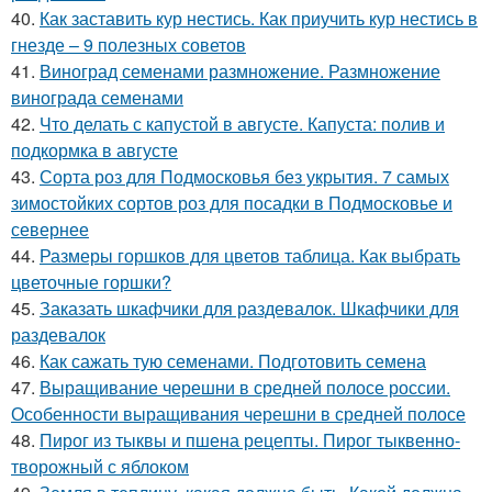
40.
Как заставить кур нестись. Как приучить кур нестись в
гнезде – 9 полезных советов
41.
Виноград семенами размножение. Размножение
винограда семенами
42.
Что делать с капустой в августе. Капуста: полив и
подкормка в августе
43.
Сорта роз для Подмосковья без укрытия. 7 самых
зимостойких сортов роз для посадки в Подмосковье и
севернее
44.
Размеры горшков для цветов таблица. Как выбрать
цветочные горшки?
45.
Заказать шкафчики для раздевалок. Шкафчики для
раздевалок
46.
Как сажать тую семенами. Подготовить семена
47.
Выращивание черешни в средней полосе россии.
Особенности выращивания черешни в средней полосе
48.
Пирог из тыквы и пшена рецепты. Пирог тыквенно-
творожный с яблоком