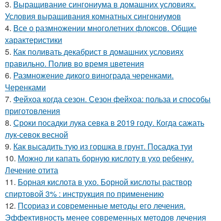
3.
Выращивание сингониума в домашних условиях.
Условия выращивания комнатных сингониумов
4.
Все о размножении многолетних флоксов. Общие
характеристики
5.
Как поливать декабрист в домашних условиях
правильно. Полив во время цветения
6.
Размножение дикого винограда черенками.
Черенками
7.
Фейхоа когда сезон. Сезон фейхоа: польза и способы
приготовления
8.
Сроки посадки лука севка в 2019 году. Когда сажать
лук-севок весной
9.
Как высадить тую из горшка в грунт. Посадка туи
10.
Можно ли капать борную кислоту в ухо ребенку.
Лечение отита
11.
Борная кислота в ухо. Борной кислоты раствор
спиртовой 3% : инструкция по применению
12.
Псориаз и современные методы его лечения.
Эффективность менее современных методов лечения