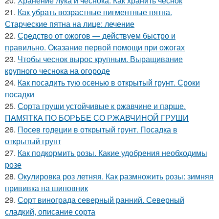
20.
Хранение лука и чеснока. Как хранить чеснок
21.
Как убрать возрастные пигментные пятна.
Старческие пятна на лице: лечение
22.
Средство от ожогов ― действуем быстро и
правильно. Оказание первой помощи при ожогах
23.
Чтобы чеснок вырос крупным. Выращивание
крупного чеснока на огороде
24.
Как посадить тую осенью в открытый грунт. Сроки
посадки
25.
Сорта груши устойчивые к ржавчине и парше.
ПАМЯТКА ПО БОРЬБЕ СО РЖАВЧИНОЙ ГРУШИ
26.
Посев годеции в открытый грунт. Посадка в
открытый грунт
27.
Как подкормить розы. Какие удобрения необходимы
розе
28.
Окулировка роз летняя. Как размножить розы: зимняя
прививка на шиповник
29.
Сорт винограда северный ранний. Северный
сладкий, описание сорта