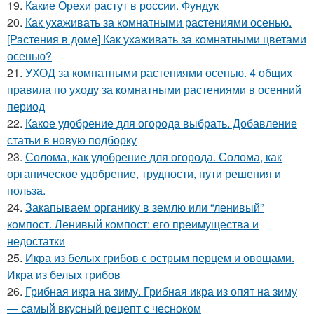
19.
Какие Орехи растут в россии. Фундук
20.
Как ухаживать за комнатными растениями осенью.
[Растения в доме] Как ухаживать за комнатными цветами
осенью?
21.
УХОД за комнатными растениями осенью. 4 общих
правила по уходу за комнатными растениями в осенний
период
22.
Какое удобрение для огорода выбрать. Добавление
статьи в новую подборку
23.
Солома, как удобрение для огорода. Солома, как
органическое удобрение, трудности, пути решения и
польза.
24.
Закапываем органику в землю или “ленивый”
компост. Ленивый компост: его преимущества и
недостатки
25.
Икра из белых грибов с острым перцем и овощами.
Икра из белых грибов
26.
Грибная икра на зиму. Грибная икра из опят на зиму
— самый вкусный рецепт с чесноком