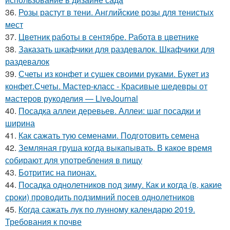
36.
Розы растут в тени. Английские розы для тенистых
мест
37.
Цветник работы в сентябре. Работа в цветнике
38.
Заказать шкафчики для раздевалок. Шкафчики для
раздевалок
39.
Счеты из конфет и сушек своими руками. Букет из
конфет.Счеты. Мастер-класс - Красивые шедевры от
мастеров рукоделия — LiveJournal
40.
Посадка аллеи деревьев. Аллеи: шаг посадки и
ширина
41.
Как сажать тую семенами. Подготовить семена
42.
Земляная груша когда выкапывать. В какое время
собирают для употребления в пищу
43.
Ботритис на пионах.
44.
Посадка однолетников под зиму. Как и когда (в, какие
сроки) проводить подзимний посев однолетников
45.
Когда сажать лук по лунному календарю 2019.
Требования к почве