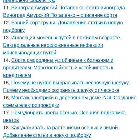
11.
Виноград Амурский Потапенко- сорта винограда.
Виноград Амурский Потапенко – описание сорта
12.
Ранний сорт груши. Добавление статьи в новую
подборку
13.
Инфекция мочевых путей в пожилом возрасте.
Бактериальные неосложненные инфекции
мочевыводящих путей
14.
Сорта смородины устойчивые к болезням и
вредителям. Морозостойкость и устойчивость к
вредителям
15.
Почему не нужно выбрасывать чесночную шелуху.
Почему необходимо сохранять шелуху от чеснока
16.
Монтаж электрики в деревянном доме. №4. Создание
схемы электропроводки
17.
Чем удобрить цветы осенью. Осенняя подкормка
цветов
18.
Как ухаживать за растениями осенью и зимой.
Добавление статьи в новую подборку