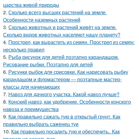
царства живой природы
2.
Сколько всего высших растений на земле.
Особенности наземных растений
3.
Сколько животных и растений живёт на земле.
Сколько видов животных населяют нашу планету?
4.
Прострел, как вырастить из семян. Прострел из семян:
несколько правил
5.
Рыба рисунок для детей поэтапно карандашом.
Рисование рыбки. Поэтапно для детей
6.
Рисунки рыбок для срисовки. Как нарисовать рыбку
карандашом и фломастером — поэтапные мастер-
классы для начинающих
7.
Навоз для дачного участка. Какой навоз лучше?
8.
Конский навоз, как удобрение. Особенности конского
навоза и преимущества
9.
Как правильно сажать тую в открытый грунт. Как
правильно выбрать саженец туи
10.
Как правильно посадить тую и обеспечить.. Как
правильно сажать тую