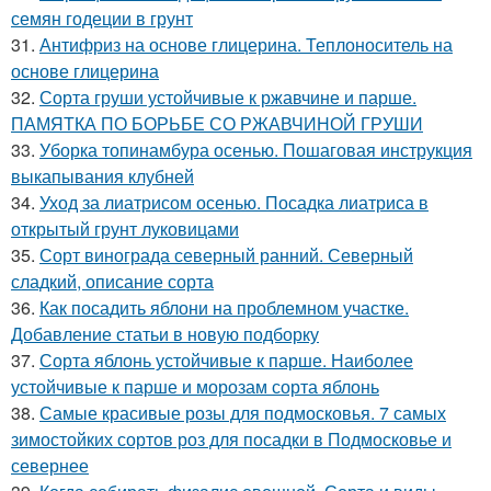
семян годеции в грунт
31.
Антифриз на основе глицерина. Теплоноситель на
основе глицерина
32.
Сорта груши устойчивые к ржавчине и парше.
ПАМЯТКА ПО БОРЬБЕ СО РЖАВЧИНОЙ ГРУШИ
33.
Уборка топинамбура осенью. Пошаговая инструкция
выкапывания клубней
34.
Уход за лиатрисом осенью. Посадка лиатриса в
открытый грунт луковицами
35.
Сорт винограда северный ранний. Северный
сладкий, описание сорта
36.
Как посадить яблони на проблемном участке.
Добавление статьи в новую подборку
37.
Сорта яблонь устойчивые к парше. Наиболее
устойчивые к парше и морозам сорта яблонь
38.
Самые красивые розы для подмосковья. 7 самых
зимостойких сортов роз для посадки в Подмосковье и
севернее