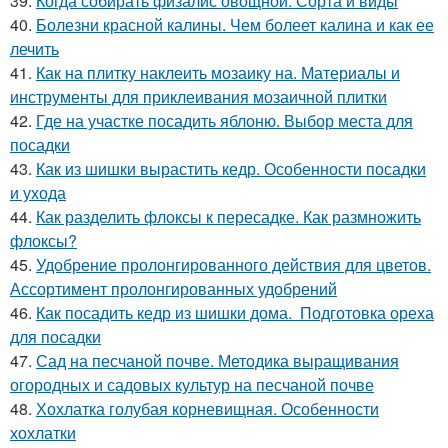
39.
Когда собирать физалис овощной. Сорта и виды
40.
Болезни красной калины. Чем болеет калина и как ее
лечить
41.
Как на плитку наклеить мозаику на. Материалы и
инструменты для приклеивания мозаичной плитки
42.
Где на участке посадить яблоню. Выбор места для
посадки
43.
Как из шишки вырастить кедр. Особенности посадки
и ухода
44.
Как разделить флоксы к пересадке. Как размножить
флоксы?
45.
Удобрение пролонгированного действия для цветов.
Ассортимент пролонгированных удобрений
46.
Как посадить кедр из шишки дома. Подготовка ореха
для посадки
47.
Сад на песчаной почве. Методика выращивания
огородных и садовых культур на песчаной почве
48.
Хохлатка голубая корневищная. Особенности
хохлатки