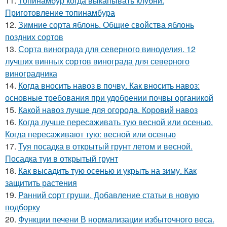
11.
Топинамбур когда выкапывать клубни.
Приготовление топинамбура
12.
Зимние сорта яблонь. Общие свойства яблонь
поздних сортов
13.
Сорта винограда для северного виноделия. 12
лучших винных сортов винограда для северного
виноградника
14.
Когда вносить навоз в почву. Как вносить навоз:
основные требования при удобрении почвы органикой
15.
Какой навоз лучше для огорода. Коровий навоз
16.
Когда лучше пересаживать тую весной или осенью.
Когда пересаживают тую: весной или осенью
17.
Туя посадка в открытый грунт летом и весной.
Посадка туи в открытый грунт
18.
Как высадить тую осенью и укрыть на зиму. Как
защитить растения
19.
Ранний сорт груши. Добавление статьи в новую
подборку
20.
Функции печени В нормализации избыточного веса.