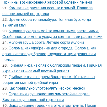
Причины возникновения жировой болезни печени
21.
Комнатные растения осенью и зимой. Правила
осенне-зимней подкормки
22.
Время сбора топинамбура. Топинамбур: когда
выкапывать?
23.
5 правил ухода зимой за комнатными растениями.
Особенности зимнего ухода за комнатными растениями
24.
Яблоня груша сорта. Летние сорта яблони
25.
Солома, как удобрение для огорода. Солома, как
органическое удобрение, трудности, пути решения и
польза.
26.
Грибная икра из опят с болгарским перцем. Грибная
икра из опят – самый вкусный рецепт
27.
Грибная икра с перцем болгарским. 10 отличных
рецептов сытной грибной икры
28.
Как правильно употреблять чеснок. Чеснок
29.
Гортензия крупнолистная зимостойкие сорта.
Зимовка крупнолистной гортензии
30.
Выращивание годеции в открытом грунте. Посев