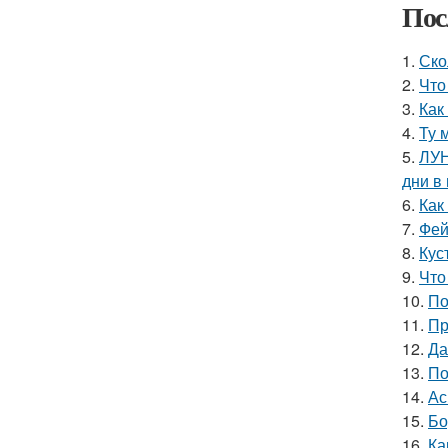
Пос
1.
Ско
2.
Что
3.
Как
4.
Ту 
5.
ЛУН
дни в
6.
Как
7.
Фей
8.
Кус
9.
Что
10.
По
11.
Пр
12.
Да
13.
По
14.
Ас
15.
Бо
16.
Ка