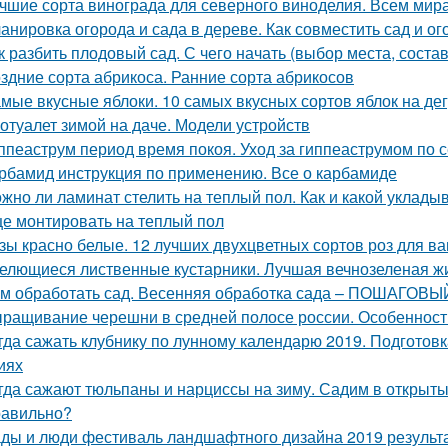
чшие сорта винограда для северного виноделия. Всем мира
анировка огорода и сада в дереве. Как совместить сад и ог
к разбить плодовый сад. С чего начать (выбор места, соста
здние сорта абрикоса. Ранние сорта абрикосов
мые вкусные яблоки. 10 самых вкусных сортов яблок на д
отуалет зимой на даче. Модели устройств
ппеаструм период время покоя. Уход за гиппеаструмом по 
рбамид инструкция по применению. Все о карбамиде
жно ли ламинат стелить на теплый пол. Как и какой уклады
е монтировать на теплый пол
зы красно белые. 12 лучших двухцветных сортов роз для в
елющиеся лиственные кустарники. Лучшая вечнозеленая ж
м обработать сад. Весенняя обработка сада – ПОШАГОВЫЙ 
ращивание черешни в средней полосе россии. Особеннос
гда сажать клубнику по лунному календарю 2019. Подготов
иях
гда сажают тюльпаны и нарциссы на зиму. Садим в открыты
равильно?
ды и люди фестиваль ландшафтного дизайна 2019 результ