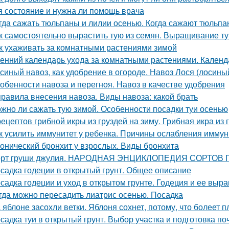
я состояние и нужна ли помощь врача
гда сажать тюльпаны и лилии осенью. Когда сажают тюльпан
к самостоятельно вырастить тую из семян. Выращивание т
к ухаживать за комнатными растениями зимой
енний календарь ухода за комнатными растениями. Календ
синый навоз, как удобрение в огороде. Навоз Лося (лосины
обенности навоза и перегноя. Навоз в качестве удобрения
правила внесения навоза. Виды навоза: какой брать
жно ли сажать тую зимой. Особенности посадки туи осенью
рецептов грибной икры из груздей на зиму. Грибная икра и
к усилить иммунитет у ребенка. Причины ослабления иммун
онический бронхит у взрослых. Виды бронхита
рт груши джулия. НАРОДНАЯ ЭНЦИКЛОПЕДИЯ СОРТОВ
садка годеции в открытый грунт. Общее описание
садка годеции и уход в открытом грунте. Годеция и ее вы
гда можно пересадить лиатрис осенью. Посадка
 яблоне засохли ветки. Яблоня сохнет, потому, что болеет 
садка туи в открытый грунт. Выбор участка и подготовка п