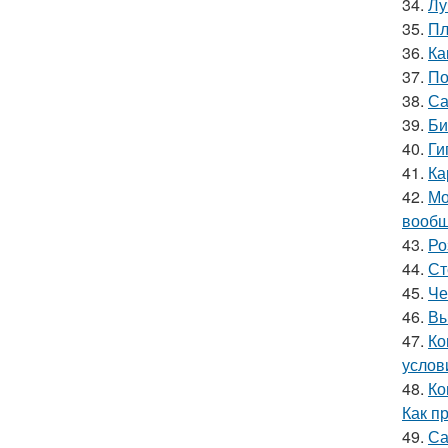
34.
Лу
35.
Пл
36.
Ка
37.
По
38.
Са
39.
Би
40.
Ги
41.
Ка
42.
Мо
вообщ
43.
Ро
44.
Ст
45.
Че
46.
Вы
47.
Ко
услов
48.
Ко
Как п
49.
Са