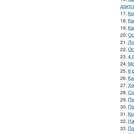
длитс
17.
Ко
18.
Ка
19.
Ка
20.
Ос
21.
Ло
22.
Ос
23.
4 
24.
Мо
25.
6 
26.
Ка
27.
Хр
28.
Со
29.
По
30.
По
31.
Ко
32.
На
33.
По