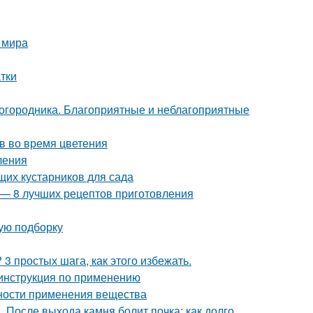
 мира
тки
городника. Благоприятные и неблагоприятные
в во время цветения
ления
щих кустарников для сада
у — 8 лучших рецептов приготовления
ую подборку
3 простых шага, как этого избежать.
 инструкция по применению
нности применения вещества
. После выхода камня болит почка: как долго