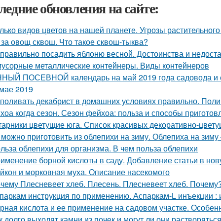
ледние обновления на сайте:
лько видов цветов на нашей планете. Угрозы растительного
 за овощ сквош. Что такое сквош-тыква?
 правильно посадить яблоню весной. Достоинства и недоста
мусорные металлические контейнеры. Виды контейнеров
НЫЙ ПОСЕВНОЙ календарь на май 2019 года садовода и о
 мае 2019
 поливать декабрист в домашних условиях правильно. Поли
хоа когда сезон. Сезон фейхоа: польза и способы приготов
тарники цветущие юга. Список красивых декоративно-цвету
 можно приготовить из облепихи на зиму. Облепиха на зим
льза облепихи для организма. В чем польза облепихи
именение борной кислоты в саду. Добавление статьи в нов
йкон и морковная муха. Описание насекомого
чему Плесневеет хлеб. Плесень. Плесневеет хлеб. Почему? 
паркам инструкция по применению. Аспаркам-L инъекции :
рная кислота и ее применение на садовом участке. Особе
к долго выходят камни из почек и могут ли они растворяться