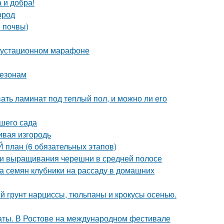
 и добра!
ород
в почвы)
егустационном марафоне
сезонам
вать ламинат под теплый пол, и можно ли его
ашего сада
ивая изгородь
план (6 обязательных этапов)
ти выращивания черешни в средней полосе
ка семян клубники на рассаду в домашних
й грунт нарциссы, тюльпаны и крокусы осенью.
аты. В Ростове на международном фестивале