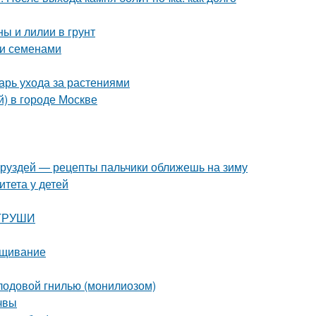
ы и лилии в грунт
уи семенами
арь ухода за растениями
й) в городе Москве
з груздей — рецепты пальчики оближешь на зиму
итета у детей
 ГРУШИ
ращивание
плодовой гнилью (монилиозом)
очвы