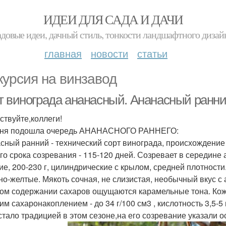
ИДЕИ ДЛЯ САДА И ДАЧИ
адовые идеи, дачный стиль, тонкости ландшафтного дизай
главная
новости
статьи
курсия на винзавод
т винограда ананасный. Ананасный ранн
ствуйте,коллеги!
дня подошла очередь АНАНАСНОГО РАННЕГО:
сный ранний - технический сорт винограда, происхождение 
го срока созревания - 115-120 дней. Созревает в середине 
ие, 200-230 г, цилиндрические с крылом, средней плотности.
но-желтые. Мякоть сочная, не слизистая, необычный вкус с
ом содержании сахаров ощущаются карамельные тона. Кожи
им сахаронакоплением - до 34 г/100 см3 , кислотность 3,5-
 стало традицией в этом сезоне,на его созревание указали о