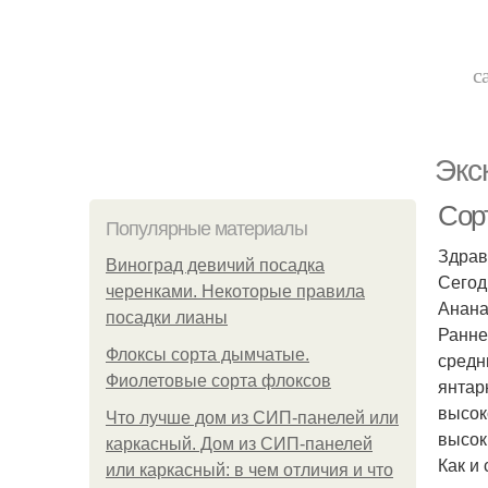
с
Экс
Сор
Популярные материалы
Здрав
Виноград девичий посадка
Сего
черенками. Некоторые правила
Анана
посадки лианы
Ранне
Флоксы сорта дымчатые.
средн
Фиолетовые сорта флоксов
янтар
высок
Что лучше дом из СИП-панелей или
высок
каркасный. Дом из СИП-панелей
Как и
или каркасный: в чем отличия и что