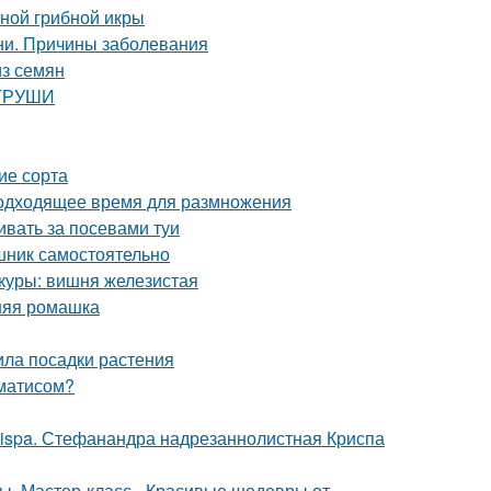
тной грибной икры
ни. Причины заболевания
из семян
 ГРУШИ
ие сорта
Подходящее время для размножения
ивать за посевами туи
шник самостоятельно
куры: вишня железистая
нняя ромашка
ила посадки растения
ематисом?
crispa. Стефанандра надрезаннолистная Криспа
ты. Мастер-класс - Красивые шедевры от