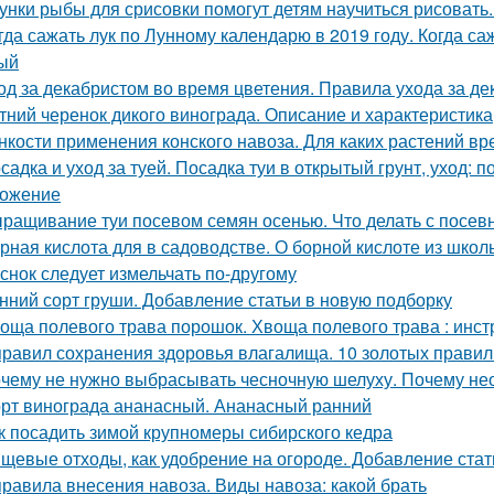
унки рыбы для срисовки помогут детям научиться рисовать
гда сажать лук по Лунному календарю в 2019 году. Когда саж
ый
од за декабристом во время цветения. Правила ухода за д
тний черенок дикого винограда. Описание и характеристика
нкости применения конского навоза. Для каких растений вр
садка и уход за туей. Посадка туи в открытый грунт, уход: п
ожение
ращивание туи посевом семян осенью. Что делать с посе
рная кислота для в садоводстве. О борной кислоте из школ
снок следует измельчать по-другому
нний сорт груши. Добавление статьи в новую подборку
оща полевого трава порошок. Хвоща полевого трава : инс
правил сохранения здоровья влагалища. 10 золотых правил
чему не нужно выбрасывать чесночную шелуху. Почему нео
рт винограда ананасный. Ананасный ранний
к посадить зимой крупномеры сибирского кедра
щевые отходы, как удобрение на огороде. Добавление стат
правила внесения навоза. Виды навоза: какой брать