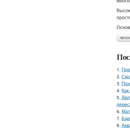
много
Высок
прост
Основ
читат
Пос
1.
Про
2.
Ско
3.
Пох
4.
Как
5.
Дел
перес
6.
Мат
7.
Бар
8.
Акв