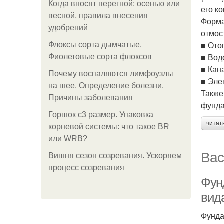
Когда вносят перегной: осенью или
его к
весной, правила внесения
Форма
удобрений
отмос
■ Ото
Флоксы сорта дымчатые.
■ Вод
Фиолетовые сорта флоксов
■ Кан
Почему воспаляются лимфоузлы
■ Эле
на шее. Определение болезни.
Также
Причины заболевания
фунда
Горшок с3 размер. Упаковка
читат
корневой системы: что такое BR
или WRB?
Вас
Вишня сезон созревания. Ускоряем
процесс созревания
Фун
вид
Фунда