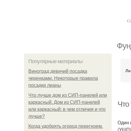
с
Фун
Популярные материалы
Ле
Виноград девичий посадка
черенками. Некоторые правила
посадки лианы
Что лучше дом из СИП-панелей или
каркасный. Дом из СИП-панелей
Что
или каркасный: в чем отличия и что
лучше?
Один 
Когда удобрять огород перегноем.
(УШП)