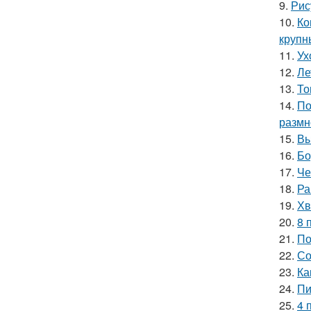
9.
Рис
10.
Ко
крупн
11.
Ух
12.
Ле
13.
То
14.
По
размн
15.
Вы
16.
Бо
17.
Че
18.
Ра
19.
Хв
20.
8 
21.
По
22.
Со
23.
Ка
24.
Пи
25.
4 