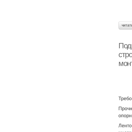
читат
Под
стр
мон
Требо
Прочн
опорн
Ленто