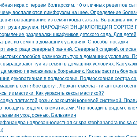
ибная икра с перцем болгарским. 10 отличных рецептов сы
чему воспаляются лимфоузлы на шее. Определение болез
деция выращивание из семян когда сажать. Выращивание 
рт груши джулия. НАРОДНАЯ ЭНЦИКЛОПЕДИЯ СОРТОВ
ормление раздевалки шкафчиков детского сада. Для детей
атрис из семян в домашних условиях. Способы посадки
рт винограда северный ранний. Северный сладкий, описан
быстрых способов размножить тую в домашних условиях. 
к выращивают туи из семян в домашних условиях. Как ухаж
гда можно пересаживать боярышник. Как вырастить бояры
шня декоративная в подмосковье. Подмосковная сестра са
машки в сентябре цветут. Левкантемелла - гигантская осе
ксы из мастики. Как украсить кексы мастикой?
садка плетистой розы с закрытой корневой системой. Прав
о посадить рядом с клематисами. Что посадить рядом с кл
льзамин уход осенью. Бальзамин
ефанандра надрезаннолистная crispa stephanandra incisa 
a)
еты из конфет и сушек своими руками. Букет из конфет.Сче