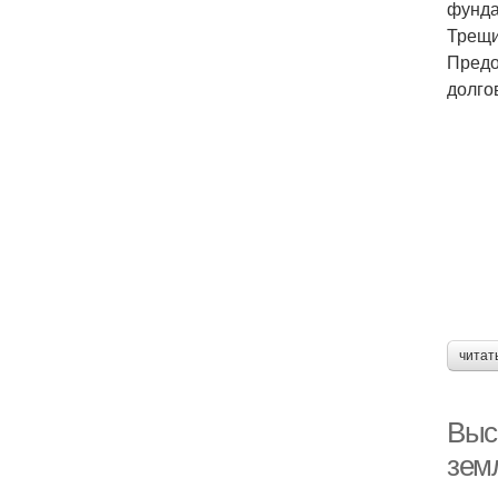
фунда
Трещи
Предо
долго
читат
Выс
зем