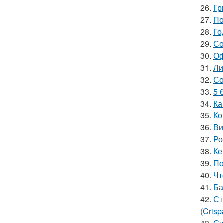
26.
Гр
27.
По
28.
Го
29.
Со
30.
Оф
31.
Ли
32.
Со
33.
5 
34.
Ка
35.
Ко
36.
Ви
37.
Ро
38.
Ке
39.
По
40.
Чт
41.
Ба
42.
Ст
(Crisp
43.
Сч