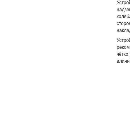
Устро
надзе
колеб
сторо
накла
Устро
реком
чётко
влиян