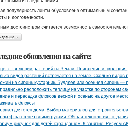
вековыми исследованиями.
ая популярность ленты обусловлена оптимальным сочетан
оты и долговечности.
ным достоинством считается возможность самостоятельног
ь дальше →
ледние обновления на сайте:
цесс эволюции растений на Земли. Появление и эволюция
лько видов растений встречается на земле. Сколько видов
ожий на сирень кустарник. Буддлея или осенняя сирень —
 правильно расположить теплицу на участке по сторонам св
ение и пересадка флоксов весной и осенью на другое место.
аживать флоксы
ериал для стен дома. Выбор материалов для строительства
ельеф на стене своими руками. Общая технология создани
ариум рисунок для детей карандашом. 5 занятие. Рисуем