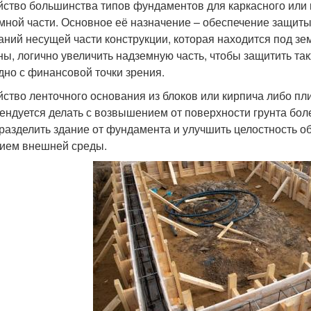
йство большинства типов фундаментов для каркасного или 
мной части. Основное её назначение – обеспечение защит
аний несущей части конструкции, которая находится под зе
ны, логично увеличить надземную часть, чтобы защитить такж
дно с финансовой точки зрения.
йство ленточного основания из блоков или кирпича либо пл
ендуется делать с возвышением от поверхности грунта боле
 разделить здание от фундамента и улучшить целостность о
ием внешней среды.