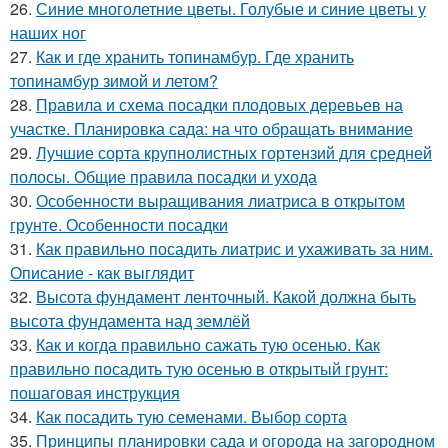
26.
Синие многолетние цветы. Голубые и синие цветы у
наших ног
27.
Как и где хранить топинамбур. Где хранить
топинамбур зимой и летом?
28.
Правила и схема посадки плодовых деревьев на
участке. Планировка сада: на что обращать внимание
29.
Лучшие сорта крупнолистных гортензий для средней
полосы. Общие правила посадки и ухода
30.
Особенности выращивания лиатриса в открытом
грунте. Особенности посадки
31.
Как правильно посадить лиатрис и ухаживать за ним.
Описание - как выглядит
32.
Высота фундамент ленточный. Какой должна быть
высота фундамента над землёй
33.
Как и когда правильно сажать тую осенью. Как
правильно посадить тую осенью в открытый грунт:
пошаговая инструкция
34.
Как посадить тую семенами. Выбор сорта
35.
Принципы планировки сада и огорода на загородном