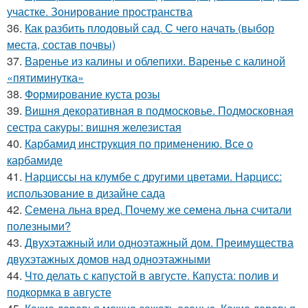
участке. Зонирование пространства
36.
Как разбить плодовый сад. С чего начать (выбор
места, состав почвы)
37.
Варенье из калины и облепихи. Варенье с калиной
«пятиминутка»
38.
Формирование куста розы
39.
Вишня декоративная в подмосковье. Подмосковная
сестра сакуры: вишня железистая
40.
Карбамид инструкция по применению. Все о
карбамиде
41.
Нарциссы на клумбе с другими цветами. Нарцисс:
использование в дизайне сада
42.
Семена льна вред. Почему же семена льна считали
полезными?
43.
Двухэтажный или одноэтажный дом. Преимущества
двухэтажных домов над одноэтажными
44.
Что делать с капустой в августе. Капуста: полив и
подкормка в августе