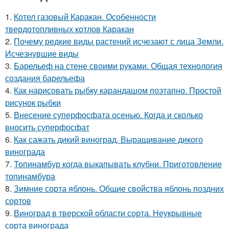
1.
Котел газовый Каракан. Особенности
твердотопливных котлов Каракан
2.
Почему редкие виды растений исчезают с лица Земли.
Исчезнувшие виды
3.
Барельеф на стене своими руками. Общая технология
создания барельефа
4.
Как нарисовать рыбку карандашом поэтапно. Простой
рисунок рыбки
5.
Внесение суперфосфата осенью. Когда и сколько
вносить суперфосфат
6.
Как сажать дикий виноград. Выращивание дикого
винограда
7.
Топинамбур когда выкапывать клубни. Приготовление
топинамбура
8.
Зимние сорта яблонь. Общие свойства яблонь поздних
сортов
9.
Виноград в тверской области сорта. Неукрывные
сорта винограда