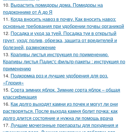
10.
Вырастить помидоры дома. Помидоры на
подоконнике от А до Я
11.
Когда вносить навоз в почву. Как вносить навоз:
основные требования при удобрении почвы органикой
12.
Посадка и уход за туей. Посадка туи в открытый
грунт, уход: полив, обрезка, защита от вредителей и
болезней, размножение
13.
Крапивы листья инструкция по применению.
Крапивы листья Падис'с фильтр-пакеты : инструкция по
применению
14.
Подкормка роз и лучшие удобрения для роз.
«Глория»
15.
Сорта зимних яблок. Зимние сорта яблок – общая
классификация
16.
Как долго выходят камни из почек и могут ли они
растворяться. После выхода камня болит почка: как
долго длится состояние и нужна ли помощь врача
17.
Лучшие мочегонные препараты для похудения и