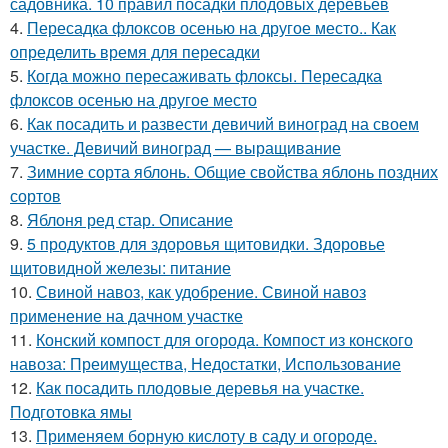
садовника. 10 правил посадки плодовых деревьев
4.
Пересадка флоксов осенью на другое место.. Как
определить время для пересадки
5.
Когда можно пересаживать флоксы. Пересадка
флоксов осенью на другое место
6.
Как посадить и развести девичий виноград на своем
участке. Девичий виноград — выращивание
7.
Зимние сорта яблонь. Общие свойства яблонь поздних
сортов
8.
Яблоня ред стар. Описание
9.
5 продуктов для здоровья щитовидки. Здоровье
щитовидной железы: питание
10.
Свиной навоз, как удобрение. Свиной навоз
применение на дачном участке
11.
Конский компост для огорода. Компост из конского
навоза: Преимущества, Недостатки, Использование
12.
Как посадить плодовые деревья на участке.
Подготовка ямы
13.
Применяем борную кислоту в саду и огороде.