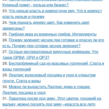
Куриный помет - польза или бизнес?
23.
Что нельзя класть в компостную яму. Что в компост
класть нельзя и почему
24.
Чем придать дереву цвет. Как изменить цвет
древесины?
25.
Грибная икра из варенных грибов. Ингредиенты
26.
Почему зеленеет чеснок при готовке и опасно ли его
есть. Почему при готовке чеснок зеленеет?
27.
Острые респираторные вирусные инфекции. Что
такое ОРВИ, ОРИ и ОРЗ?
28.
Беспроблемный сад из красивых гортензий. Сорта и
виды гортензий
29.
Лиатрис колосковый посадка и уход в открытом
грунте. Сорта и виды
30.
Можно ли вырастить Лиатрис дома в горшке.
Лиатрис посадка и уход
31.
Лаватера посев под зиму. Этот цветок, похожий на
мальву, можно посеять под зиму –красота все лето