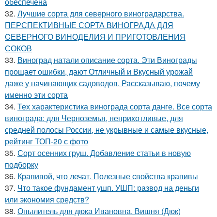
обеспечена
32.
Лучшие сорта для северного виноградарства.
ПЕРСПЕКТИВНЫЕ СОРТА ВИНОГРАДА ДЛЯ
CЕВЕРНОГО ВИНОДЕЛИЯ И ПРИГОТОВЛЕНИЯ
СОКОВ
33.
Виноград натали описание сорта. Эти Винограды
прощает ошибки, дают Отличный и Вкусный урожай
даже у начинающих садоводов. Рассказываю, почему
именно эти сорта
34.
Тех характеристика винограда сорта данге. Все сорта
винограда: для Черноземья, неприхотливые, для
средней полосы России, не укрывные и самые вкусные,
рейтинг ТОП-20 с фото
35.
Сорт осенних груш. Добавление статьи в новую
подборку
36.
Крапивой, что лечат. Полезные свойства крапивы
37.
Что такое фундамент ушп. УШП: развод на деньги
или экономия средств?
38.
Опылитель для дюка Ивановна. Вишня (Дюк)