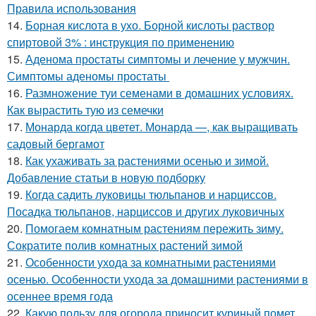
Правила использования
14.
Борная кислота в ухо. Борной кислоты раствор
спиртовой 3% : инструкция по применению
15.
Аденома простаты симптомы и лечение у мужчин.
Симптомы аденомы простаты
16.
Размножение туи семенами в домашних условиях.
Как вырастить тую из семечки
17.
Монарда когда цветет. Монарда —, как выращивать
садовый бергамот
18.
Как ухаживать за растениями осенью и зимой.
Добавление статьи в новую подборку
19.
Когда садить луковицы тюльпанов и нарциссов.
Посадка тюльпанов, нарциссов и других луковичных
20.
Помогаем комнатным растениям пережить зиму.
Сократите полив комнатных растений зимой
21.
Особенности ухода за комнатными растениями
осенью. Особенности ухода за домашними растениями в
осеннее время года
22.
Какую пользу для огорода приносит куриный помет.