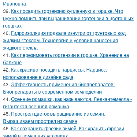
Ивановна
39.
Как посадить гортензию купленную в горшке. Что
нужно помнить при выращивании гортензии в цветочных
горшках
40.
Гидроизоляция подвала изнутри от грунтовых вод
жидким стеклом. Технология и условия нанесения
жидкого стекла
41.
Как перезимовать гортензии в горшке. Хранение на
балконе
42.
Как красиво посадить нарциссы. Нарцисс:
использование в дизайне сада
43.
Эффективность применения биопрепаратов.
Биопрепараты в современном земледелии
44.
Осенние ромашки, как называются. Левкантемелла -
гигантская осенняя ромашка
45.
Прострел цветок выращивание из семян.
Выращиваем прострел из семян
46.
Как сохранить фрезии зимой. Как хранить фрезии
зимой в домашних условиях