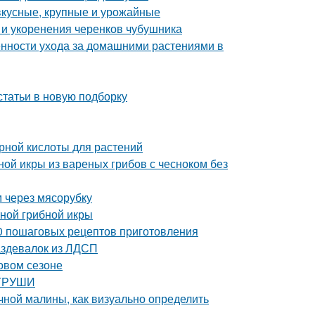
вкусные, крупные и урожайные
и укоренения черенков чубушника
енности ухода за домашними растениями в
статьи в новую подборку
рной кислоты для растений
ной икры из вареных грибов с чесноком без
м через мясорубку
тной грибной икры
10 пошаговых рецептов приготовления
аздевалок из ЛДСП
новом сезоне
 ГРУШИ
чной малины, как визуально определить