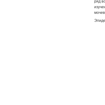
ряд в
изуче
мочев
Эпиде