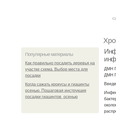
с
Хро
Инф
Популярные материалы
инф
Как правильно посадить деревья на
ДМН П
участке схема. Выбор места для
ДМН П
посадки
Введ
Когда сажать крокусы и гиацинты
осенью. Пошаговая инструкция
Инфек
посадки гиацинтов осенью
бакте
около
распр