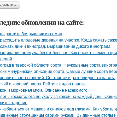
ь дальше →
ледние обновления на сайте:
 вырастить боярышник из семян
 рассадить плодовые деревья на участке. Когда сажать са
 сажать дикий виноград. Выращивание дикого винограда
ащивание примула бесстебельная. Как посеять семена прим
ревой
оград в тверской области сорта. Неукрывные сорта виногр
сик мичуринский описание сорта. Самые лучшие сорта пер
 хранить навоз конский. Состояние и разновидности навоза
ский и коровий навоз. Рейтинг видов навоза
кон и морковная муха. Описание насекомого
веты косметолога по уходу за кожей на каждый день. Общие
лить старение
к избавиться от мешков и синяков под глазами. Как убрать 
движные столешницы своими руками. Выдвижные столы из