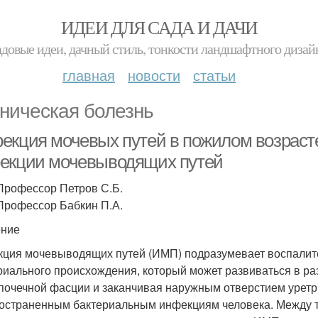
ИДЕИ ДЛЯ САДА И ДАЧИ
адовые идеи, дачный стиль, тонкости ландшафтного дизай
главная
новости
статьи
ническая болезнь
екция мочевых путей в пожилом возраст
екции мочевыводящих путей
рофессор Петров С.Б.
рофессор Бабкин П.А.
ение
ция мочевыводящих путей (ИМП) подразумевает воспалит
риального происхождения, который может развиваться в ра
почечной фасции и заканчивая наружным отверстием уретр
остраненным бактериальным инфекциям человека. Между 