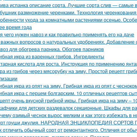
ива испанка описание сорта. Лучшие сорта слив — самые 
бушник размножение черенками. Технология черенкования 
обенности ухода за комнатными растениями осенью. Особ
ее время года
я чего нужен навоз и как правильно применять его на даче
 важных вопросов о натуральных удобрениях. Добавление 
воз для обогрева парника. Обогрев парников
ибная икра из варенных грибов. Ингредиенты
тарная кислота для роста. Инструкция по применению янта
ра из грибов через мясорубку на зиму. Простой рецепт гриб
лизации
ибная икра из опят на зиму. Грибная икра из опят с чесноко
ибная икра с перцем болгарским. 10 отличных рецептов сы
цепт очень вкусной грибной икры. Грибная икра на зиму – 
афчики для детских раздевалок секционные. Шкафы для р
чему озимый чеснок вырос мелким и как этого избежать в 
рт груши джулия. НАРОДНАЯ ЭНЦИКЛОПЕДИЯ СОРТОВ
к отличить обычный сорт от ремонтантного. Отличия от обы