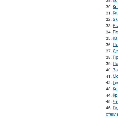
29.
Ко
30.
Ко
31.
Ка
32.
5 
33.
Вы
34.
По
35.
Ка
36.
Пл
37.
Де
38.
Пр
39.
По
40.
Зо
41.
Мо
42.
Гд
43.
Ке
44.
Кр
45.
Чт
46.
Ги
стекл