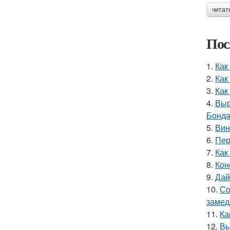
читат
Пос
1.
Как
2.
Как
3.
Как
4.
Выр
Бонда
5.
Вин
6.
Пер
7.
Как
8.
Кон
9.
Дай
10.
Со
замед
11.
Ка
12.
Вы