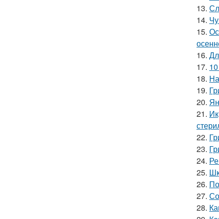
13.
Сл
14.
Чу
15.
Ос
осенн
16.
Дл
17.
10
18.
На
19.
Гр
20.
Ян
21.
Ик
стери
22.
Гр
23.
Гр
24.
Ре
25.
Шк
26.
По
27.
Со
28.
Ка