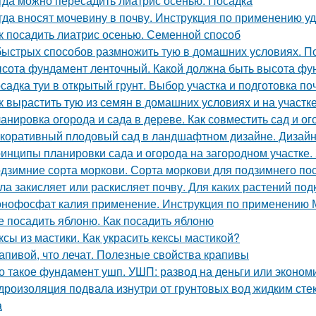
гда можно пересадить лиатрис осенью. Посадка
гда вносят мочевину в почву. Инструкция по применению у
к посадить лиатрис осенью. Семенной способ
быстрых способов размножить тую в домашних условиях. 
сота фундамент ленточный. Какой должна быть высота фу
садка туи в открытый грунт. Выбор участка и подготовка п
к вырастить тую из семян в домашних условиях и на участк
анировка огорода и сада в дереве. Как совместить сад и ог
коративный плодовый сад в ландшафтном дизайне. Дизайн 
инципы планировки сада и огорода на загородном участке.
дзимние сорта моркови. Сорта моркови для подзимнего по
ла закисляет или раскисляет почву. Для каких растений под
нофосфат калия применение. Инструкция по применению
е посадить яблоню. Как посадить яблоню
ксы из мастики. Как украсить кексы мастикой?
апивой, что лечат. Полезные свойства крапивы
о такое фундамент ушп. УШП: развод на деньги или эконом
дроизоляция подвала изнутри от грунтовых вод жидким сте
а