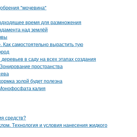
добрения "мочевина"
Подходящее время для размножения
ндамента над землёй
очвы
е. Как самостоятельно вырастить тую
ород
деревьев в саду на всех этапах создания
 Зонирование пространства
сева
кормка золой будет полезна
 Монофосфата калия
ия средств?
клом. Технология и условия нанесения жидкого