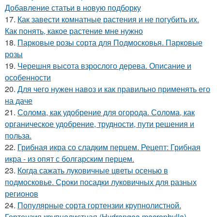
Добавление статьи в новую подборку
17.
Как завести комнатные растения и не погубить их.
Как понять, какое растение мне нужно
18.
Парковые розы сорта для Подмосковья. Парковые
розы
19.
Черешня высота взрослого дерева. Описание и
особенности
20.
Для чего нужен навоз и как правильно применять его
на даче
21.
Солома, как удобрение для огорода. Солома, как
органическое удобрение, трудности, пути решения и
польза.
22.
Грибная икра со сладким перцем. Рецепт: Грибная
икра - из опят с болгарским перцем.
23.
Когда сажать луковичные цветы осенью в
подмосковье. Сроки посадки луковичных для разных
регионов
24.
Популярные сорта гортензии крупнолистной.
Гортензия крупнолистная (Hydrangea macrophylla)