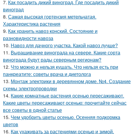
7.
Как посадить дикий виноград. Где посадить дикий
виноград
8.
Самая высокая гортензия метельчатая.
Характеристика растения
9.
Как хранить навоз конский. Состояние и
разновидности навоза
10.
Навоз для дачного участка. Какой навоз лучше?
11.
Выращивание винограда на севере. Какие сорта
винограда будут рады северным регионам?
12.
Что можно и нельзя кушать. Что нельзя есть при
панкреатите: советы врача и диетолога
13.
Монтаж электрики в деревянном доме. №4. Создание
схемы электропроводки
14.
Какие комнатные растения осенью пересаживают.
Какие цветы пересаживают осенью: прочитайте сейчас
все советы в одной статье
15.
Чем удобрить цветы осенью. Осенняя подкормка
цветов
16.
Как ухаживать за растениями осенью и зимой.