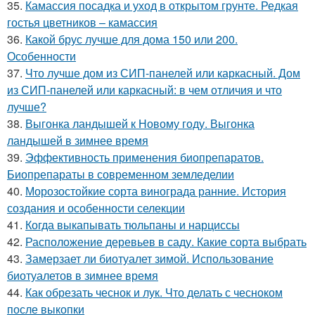
35.
Камассия посадка и уход в открытом грунте. Редкая
гостья цветников – камассия
36.
Какой брус лучше для дома 150 или 200.
Особенности
37.
Что лучше дом из СИП-панелей или каркасный. Дом
из СИП-панелей или каркасный: в чем отличия и что
лучше?
38.
Выгонка ландышей к Новому году. Выгонка
ландышей в зимнее время
39.
Эффективность применения биопрепаратов.
Биопрепараты в современном земледелии
40.
Морозостойкие сорта винограда ранние. История
создания и особенности селекции
41.
Когда выкапывать тюльпаны и нарциссы
42.
Расположение деревьев в саду. Какие сорта выбрать
43.
Замерзает ли биотуалет зимой. Использование
биотуалетов в зимнее время
44.
Как обрезать чеснок и лук. Что делать с чесноком
после выкопки