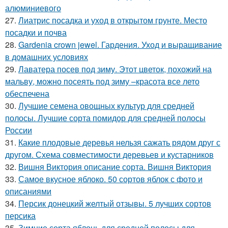
алюминиевого
27.
Лиатрис посадка и уход в открытом грунте. Место
посадки и почва
28.
Gardenia crown jewel. Гардения. Уход и выращивание
в домашних условиях
29.
Лаватера посев под зиму. Этот цветок, похожий на
мальву, можно посеять под зиму –красота все лето
обеспечена
30.
Лучшие семена овощных культур для средней
полосы. Лучшие сорта помидор для средней полосы
России
31.
Какие плодовые деревья нельзя сажать рядом друг с
другом. Схема совместимости деревьев и кустарников
32.
Вишня Виктория описание сорта. Вишня Виктория
33.
Самое вкусное яблоко. 50 сортов яблок с фото и
описаниями
34.
Персик донецкий желтый отзывы. 5 лучших сортов
персика
35.
Зимние сорта яблонь для средней полосы для