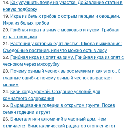
18.
Как улучшить почву на участке. Добавление статьи в
новую подборку
19.
Икра из белых грибов с острым перцем и овощами.
Икра из белых грибов
20.
Грибная икра на зиму с морковью и луком. Грибная
икра с овощами
21.
Растения у которых едят листья. Школа выживания:
Съедобные растения, или что можно есть в лесу
22.
Грибная икра из опят на зиму. Грибная икра из опят с
чесноком через мясорубку
23.
Почему озимый чеснок вырос мелким и как этого.. 3
главные ошибки: почему озимый чеснок вырастает
мелким
24.
Киви когда урожай. Создание условий для
комнатного содержания
25.
Выращивание годеции в открытом грунте. Посев
семян годеции в грунт
26.
Биметалл или алюминий в частный дом. Чем
отличается биметаллический радиатор отопления от