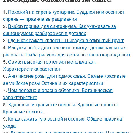
1.
Похожий на сирень кустарник. Буддлея или осенняя
сирень — правила выращивания
2.
Выбор горшка для сингониума. Как ухаживать за
сингониумом: разбираемся в деталях
3.
Где и как сажать флоксы. Высадка в открытый грунт
4.
Рисунки рыбы для срисовки помогут детям научиться
рисовать. Рыба рисунок для детей поэтапно карандашом
5.
Самая высокая гортензия метельчатая.
Характеристика растения
6.
Английские розы для подмосковья. Самые красивые
английские розы Остина и их характеристики
7.
Чем полезна и опасна облепиха. Ботаническая
характеристика
8.
Здоровые и красивые волосы. Здоровые волосы.
Красивые волосы.
9.
Когда сажать тую весной и осенью. Общие правила
ухода
10.
Выращивание туи посевом семян осенью. Что делать