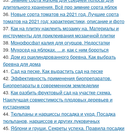
длительного хранения. Всё про зимние сорта яблок
36.
Новые сорта томатов на 2021 год. Лучшие сорта
томатов на 2021 год: характеристики, описание и фото
37.
Как на плитку наклеить мозаику на. Материалы и
инструменты для приклеивания мозаичной плитки
38.
Монофосфат калия для огурцов. Недостатки
39.
Мухосед на яблоках. …и, как с ним бороться
40.
Дом из оцилиндрованного бревна. Как выбрать
бревна для дома
41.
Сад на песке. Как вырастить сад на песке
42.
Эффективность применения биопрепаратов.
Биопрепараты в современном земледелии
43.
Как разбить фруктовый сад на участке схема.
Наилучшая совместимость плодовых деревьев и
кустарников
44.
Тюльпаны и нарциссы посадка и уход. Посадка
тюльпанов, нарциссов и других луковичных
45.
Яблони и груши. Секреты успеха. Правила посадки