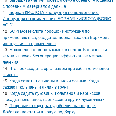
с посевным материалом дальше
11.
Борная КИСЛОТА инструкция по применению.
Инструкция по применению БОРНАЯ КИСЛОТА (BORIC
ACID)
12.
БОРНАЯ кислота порошок инструкция по
применению в садоводстве. Борная кислота Боримед :
инструкция по применению
13.
Можно ли растворить камни в почках. Как вывести
камни из почек без операции: эффективные методы
лечения
14.
Что происходит с организмом при избытке мочевой
ксилоты
15.
Когда сажать тюльпаны и лилии осенью. Когда
сажают тюльпаны и лилии в грунт
16.
Когда садить луковицы тюльпанов и нарциссов.
Посадка тюльпанов, нарциссов и других луковичных
17.
Пищевые отходы, как удобрение на огороде.
Добавление статьи в новую подборку