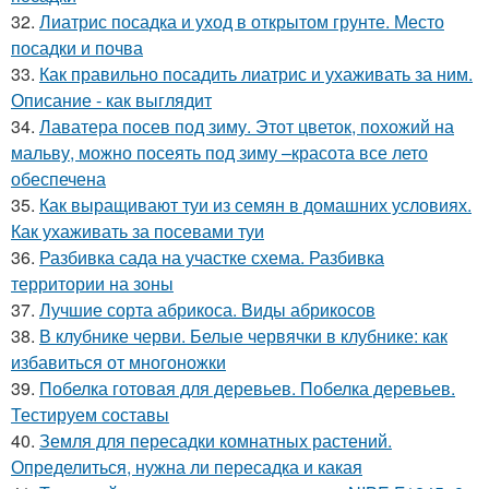
32.
Лиатрис посадка и уход в открытом грунте. Место
посадки и почва
33.
Как правильно посадить лиатрис и ухаживать за ним.
Описание - как выглядит
34.
Лаватера посев под зиму. Этот цветок, похожий на
мальву, можно посеять под зиму –красота все лето
обеспечена
35.
Как выращивают туи из семян в домашних условиях.
Как ухаживать за посевами туи
36.
Разбивка сада на участке схема. Разбивка
территории на зоны
37.
Лучшие сорта абрикоса. Виды абрикосов
38.
В клубнике черви. Белые червячки в клубнике: как
избавиться от многоножки
39.
Побелка готовая для деревьев. Побелка деревьев.
Тестируем составы
40.
Земля для пересадки комнатных растений.
Определиться, нужна ли пересадка и какая