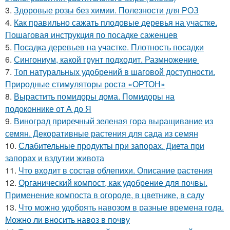
3.
Здоровые розы без химии. Полезности для РОЗ
4.
Как правильно сажать плодовые деревья на участке.
Пошаговая инструкция по посадке саженцев
5.
Посадка деревьев на участке. Плотность посадки
6.
Сингониум, какой грунт подходит. Размножение
7.
Топ натуральных удобрений в шаговой доступности.
Природные стимуляторы роста «ОРТОН»
8.
Вырастить помидоры дома. Помидоры на
подоконнике от А до Я
9.
Виноград приречный зеленая гора выращивание из
семян. Декоративные растения для сада из семян
10.
Слабительные продукты при запорах. Диета при
запорах и вздутии живота
11.
Что входит в состав облепихи. Описание растения
12.
Органический компост, как удобрение для почвы.
Применение компоста в огороде, в цветнике, в саду
13.
Что можно удобрять навозом в разные времена года.
Можно ли вносить навоз в почву