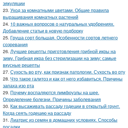
эякуляции
23.
Уход за комнатными цветами. Общие правила
выращивания комнатных растений
24.
10 важных вопросов о натуральных удобрениях.
Добавление статьи в новую подборку
25.
Груша сорт большая. Особенности сортов летнего
созревания
26.
Лучшие рецепты приготовления грибной икры на
зиму. Грибная икра без стерилизации на зиму: самые
вкусные рецепты
27.
Сухость во рту, как признак патологии. Сухость во рту
28.
Что такое галитоз и как от него избавиться. Причины
запаха изо рта
29.
Почему воспаляются лимфоузлы на шее.
Определение болезни. Причины заболевания
30.
Как высаживать рассаду годеции в открытый грунт.
Когда сеять годецию на рассаду
31.
Лиатрис из семян в домашних условиях. Способы
посадки