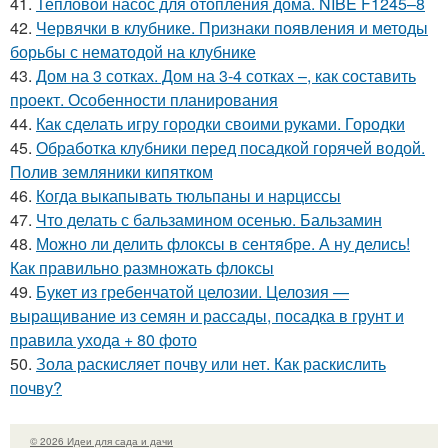
41.
Тепловой насос для отопления дома. NIBE F1245–8
42.
Червячки в клубнике. Признаки появления и методы
борьбы с нематодой на клубнике
43.
Дом на 3 сотках. Дом на 3-4 сотках –, как составить
проект. Особенности планирования
44.
Как сделать игру городки своими руками. Городки
45.
Обработка клубники перед посадкой горячей водой.
Полив земляники кипятком
46.
Когда выкапывать тюльпаны и нарциссы
47.
Что делать с бальзамином осенью. Бальзамин
48.
Можно ли делить флоксы в сентябре. А ну делись!
Как правильно размножать флоксы
49.
Букет из гребенчатой целозии. Целозия —
выращивание из семян и рассады, посадка в грунт и
правила ухода + 80 фото
50.
Зола раскисляет почву или нет. Как раскислить
почву?
© 2026 Идеи для сада и дачи