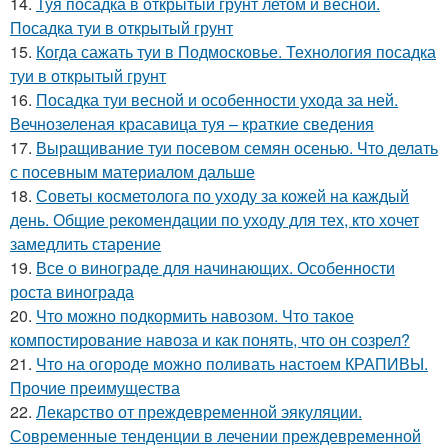
14.
Туя посадка в открытый грунт летом и весной.
Посадка туи в открытый грунт
15.
Когда сажать туи в Подмосковье. Технология посадка
туи в открытый грунт
16.
Посадка туи весной и особенности ухода за ней.
Вечнозеленая красавица туя – краткие сведения
17.
Выращивание туи посевом семян осенью. Что делать
с посевным материалом дальше
18.
Советы косметолога по уходу за кожей на каждый
день. Общие рекомендации по уходу для тех, кто хочет
замедлить старение
19.
Все о винограде для начинающих. Особенности
роста винограда
20.
Что можно подкормить навозом. Что такое
компостирование навоза и как понять, что он созрел?
21.
Что на огороде можно поливать настоем КРАПИВЫ.
Прочие преимущества
22.
Лекарство от преждевременной эякуляции.
Современные тенденции в лечении преждевременной