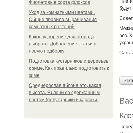
Плети
Фиолетовые сорта флоксов
будут
Уход за комнатными цветами.
Совет
Общие правила выращивания
комнатных растений
Можно
роз. 
Какое удобрение для огорода
украш
выбрать. Добавление статьи в
новую подборку
Сажая
Подготовка кустарников и деревьев
к зиме. Как правильно подготовить к
зиме
читат
Среднерослая яблоня это, какая
высота. Яблони со сдержанным
Вас
ростом (полукарлики и карлики)
Кле
Перед