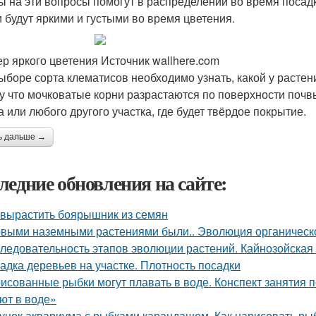
ы на эти вопросы помогут в распределении во время посадк
и будут яркими и густыми во время цветения.
р яркого цветения Источник wallhere.com
ыборе сорта клематисов необходимо узнать, какой у растен
у что мочковатые корни разрастаются по поверхности почвы
а или любого другого участка, где будет твёрдое покрытие.
ь дальше →
ледние обновления на сайте:
 вырастить боярышник из семян
выми наземными растениями были.. Эволюция органическог
ледовательность этапов эволюции растений. Кайнозойская
адка деревьев на участке. Плотность посадки
исованные рыбки могут плавать в воде. Конспект занятия
ют в воде»
унок аквариума с рыбками карандашом. Как нарисовать рыб