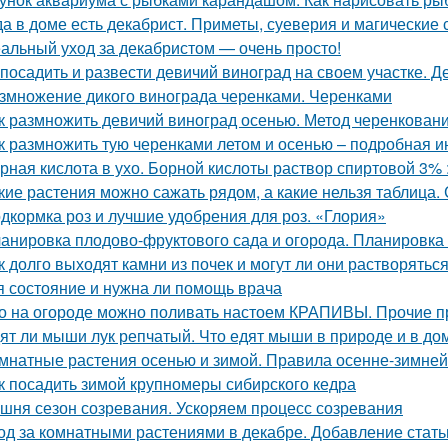
да в доме есть декабрист. Приметы, суеверия и магические 
альный уход за декабристом — очень просто!
 посадить и развести девичий виноград на своем участке.
змножение дикого винограда черенками. Черенками
к размножить девичий виноград осенью. Метод черенкован
к размножить тую черенками летом и осенью – подробная и
рная кислота в ухо. Борной кислоты раствор спиртовой 3%
кие растения можно сажать рядом, а какие нельзя таблица.
дкормка роз и лучшие удобрения для роз. «Глория»
анировка плодово-фруктового сада и огорода. Планировка 
к долго выходят камни из почек и могут ли они растворяться
я состояние и нужна ли помощь врача
о на огороде можно поливать настоем КРАПИВЫ. Прочие 
ят ли мыши лук репчатый. Что едят мыши в природе и в д
мнатные растения осенью и зимой. Правила осенне-зимней
к посадить зимой крупномеры сибирского кедра
шня сезон созревания. Ускоряем процесс созревания
од за комнатными растениями в декабре. Добавление стать