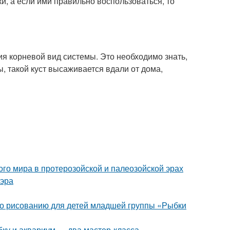
и, а если ими правильно воспользоваться, то
ия корневой вид системы. Это необходимо знать,
, такой куст высаживается вдали от дома,
о мира в протерозойской и палеозойской эрах
 эра
 по рисованию для детей младшей группы «Рыбки
ку и аквариум — два мастер-класса