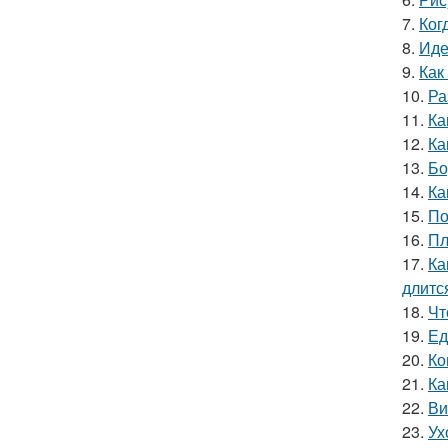
7.
Ког
8.
Иде
9.
Как
10.
Ра
11.
Ка
12.
Ка
13.
Бо
14.
Ка
15.
По
16.
Пл
17.
Ка
длитс
18.
Чт
19.
Ед
20.
Ко
21.
Ка
22.
Ви
23.
Ух