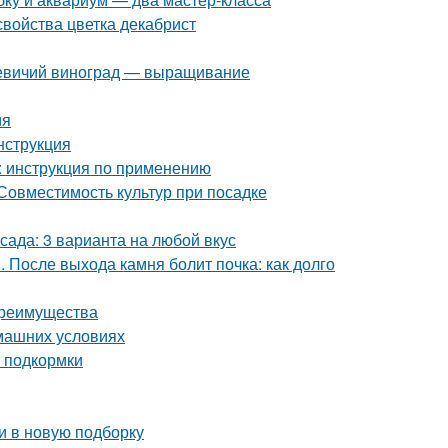
свойства цветка декабрист
 Девичий виноград — выращивание
ия
нструкция
 : инструкция по применению
 Совместимость культур при посадке
сада: 3 варианта на любой вкус
. После выхода камня болит почка: как долго
преимущества
омашних условиях
 подкормки
и в новую подборку