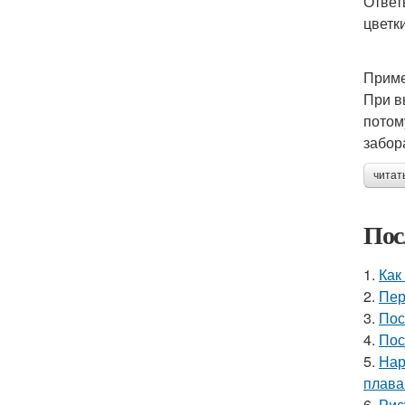
Ответ
цветк
Приме
При в
потом
забор
читат
Пос
1.
Как
2.
Пер
3.
Пос
4.
Пос
5.
Нар
плава
6.
Рис