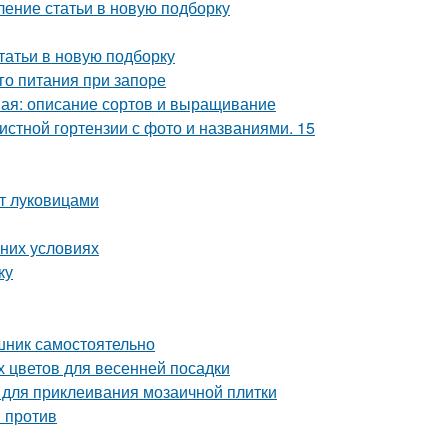
ление статьи в новую подборку
татьи в новую подборку
го питания при запоре
ная: описание сортов и выращивание
истной гортензии с фото и названиями. 15
нт луковицами
шних условиях
ку
шник самостоятельно
х цветов для весенней посадки
ы для приклеивания мозаичной плитки
и против