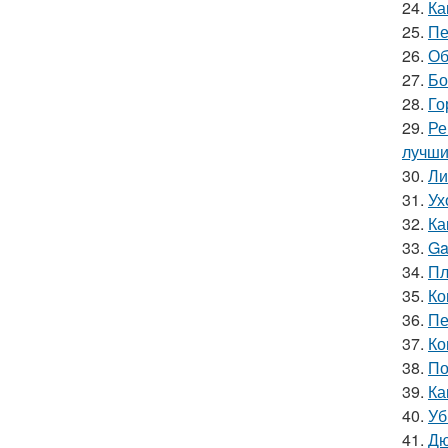
24.
Ка
25.
Пе
26.
Об
27.
Бо
28.
Го
29.
Ре
лучши
30.
Ли
31.
Ух
32.
Ка
33.
Ga
34.
Пл
35.
Ко
36.
Пе
37.
Ко
38.
По
39.
Ка
40.
Уб
41.
Дю