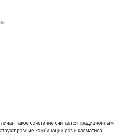
на
нгличан такое сочетание считается традиционным
тствуют разные комбинации роз и клематиса.