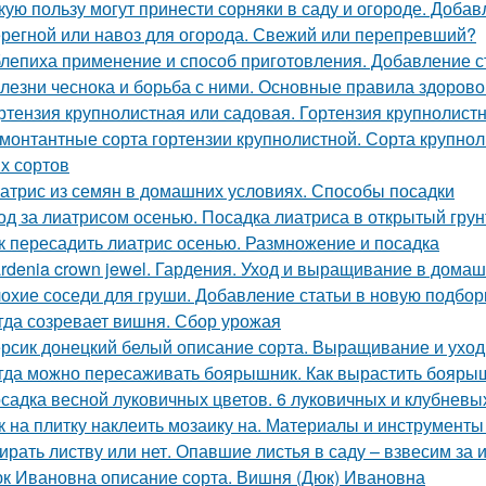
кую пользу могут принести сорняки в саду и огороде. Добав
регной или навоз для огорода. Свежий или перепревший?
лепиха применение и способ приготовления. Добавление с
лезни чеснока и борьба с ними. Основные правила здорово
ртензия крупнолистная или садовая. Гортензия крупнолист
монтантные сорта гортензии крупнолистной. Сорта крупнол
х сортов
атрис из семян в домашних условиях. Способы посадки
од за лиатрисом осенью. Посадка лиатриса в открытый гру
к пересадить лиатрис осенью. Размножение и посадка
rdenia crown jewel. Гардения. Уход и выращивание в дома
охие соседи для груши. Добавление статьи в новую подбор
гда созревает вишня. Сбор урожая
рсик донецкий белый описание сорта. Выращивание и уход
гда можно пересаживать боярышник. Как вырастить бояры
садка весной луковичных цветов. 6 луковичных и клубневы
к на плитку наклеить мозаику на. Материалы и инструмент
ирать листву или нет. Опавшие листья в саду – взвесим за 
к Ивановна описание сорта. Вишня (Дюк) Ивановна