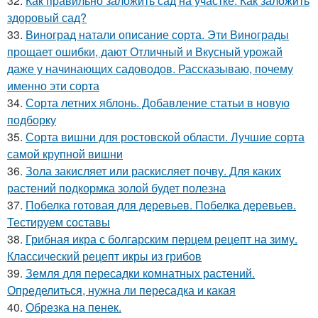
32.
Как правильно заложить сад на участке. Как заложить
здоровый сад?
33.
Виноград натали описание сорта. Эти Винограды
прощает ошибки, дают Отличный и Вкусный урожай
даже у начинающих садоводов. Рассказываю, почему
именно эти сорта
34.
Сорта летних яблонь. Добавление статьи в новую
подборку
35.
Сорта вишни для ростовской области. Лучшие сорта
самой крупной вишни
36.
Зола закисляет или раскисляет почву. Для каких
растений подкормка золой будет полезна
37.
Побелка готовая для деревьев. Побелка деревьев.
Тестируем составы
38.
Грибная икра с болгарским перцем рецепт на зиму.
Классический рецепт икры из грибов
39.
Земля для пересадки комнатных растений.
Определиться, нужна ли пересадка и какая
40.
Обрезка на пенек.