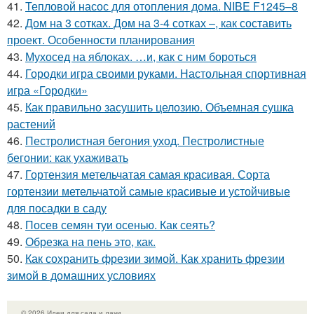
41.
Тепловой насос для отопления дома. NIBE F1245–8
42.
Дом на 3 сотках. Дом на 3-4 сотках –, как составить
проект. Особенности планирования
43.
Мухосед на яблоках. …и, как с ним бороться
44.
Городки игра своими руками. Настольная спортивная
игра «Городки»
45.
Как правильно засушить целозию. Объемная сушка
растений
46.
Пестролистная бегония уход. Пестролистные
бегонии: как ухаживать
47.
Гортензия метельчатая самая красивая. Сорта
гортензии метельчатой самые красивые и устойчивые
для посадки в саду
48.
Посев семян туи осенью. Как сеять?
49.
Обрезка на пень это, как.
50.
Как сохранить фрезии зимой. Как хранить фрезии
зимой в домашних условиях
© 2026 Идеи для сада и дачи