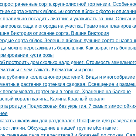
спространенные сорта крупнолистной гортензии. Особеннос
тние сорта желтых яблок. 50 сортов яблок с фото и описан
к правильно посадить лиатрис и ухаживать за ним. Описание
анировка сада и огорода на участка. Грамотная планировка 
шня Виктория описание сорта. Вишня Виктория
ердые сорта яблок. Зеленые яблоки: лучшие сорта с назван
гда можно пересаживать боярышник. Как вырастить бояры
рмирование куста розы
об построить дом сколько надо денег. Стоимость земельно
ематисы с чем сажать. Клематисы и розы
на рубинина коллекционер растений. Виды и многообразие 
мнатные растения гортензия садовая. Освещение и разме
к перезимовать гортензии в горшке. Хранение на балконе
асный коралл калина. Калина Красный коралл
рта роз для Подмосковья без укрытия. 7 самых зимостойких
нее
казать шкафчики для раздевалок. Шкафчики для раздевало
о ест лилии. Обсуждение в нашей группе вКонтакте :
рыскивание сада от вредителей и болезней по срокам. Сад