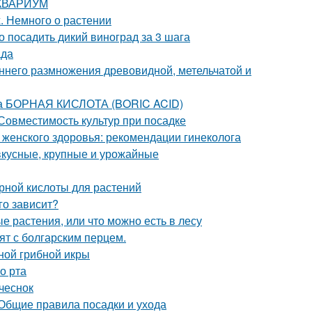
 АКВАРИУМ
. Немного о растении
о посадить дикий виноград за 3 шага
ада
ннего размножения древовидной, метельчатой и
та БОРНАЯ КИСЛОТА (BORIC ACID)
 Совместимость культур при посадке
 женского здоровья: рекомендации гинеколога
вкусные, крупные и урожайные
рной кислоты для растений
го зависит?
 растения, или что можно есть в лесу
пят с болгарским перцем.
ной грибной икры
о рта
чеснок
 Общие правила посадки и ухода