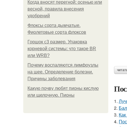
Когда вносят перегной: осенью или
весной, правила внесения
удобрений
Флоксы сорта дымчатые.
Фиолетовые сорта флоксов
Горшок с3 размер. Упаковка
корневой системы: что такое BR
или WRB?
Почему воспаляются лимфоузлы
читат
на шее. Определение болезни.
Причины заболевания
Пос
Какую почву любят пионы кислую
или щелочную. Пионы
1.
Луч
2.
Бал
3.
Как
4.
Пос