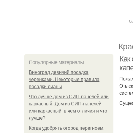
с
Кра
Как
Популярные материалы
кап
Виноград девичий посадка
Пожал
черенками. Некоторые правила
Отыск
посадки лианы
систе
Что лучше дом из СИП-панелей или
Сущес
каркасный. Дом из СИП-панелей
или каркасный: в чем отличия и что
лучше?
Когда удобрять огород перегноем.