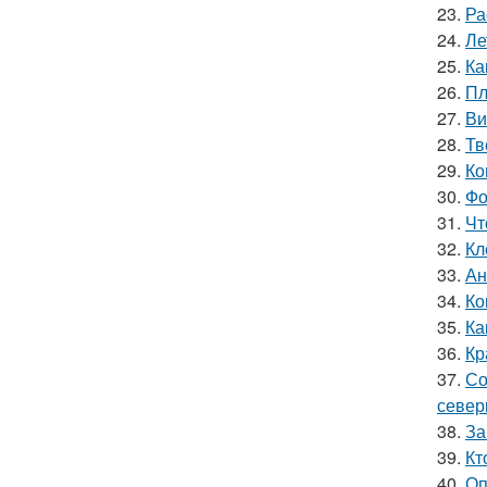
23.
Ра
24.
Ле
25.
Ка
26.
Пл
27.
Ви
28.
Тв
29.
Ко
30.
Фо
31.
Чт
32.
Кл
33.
Ан
34.
Ко
35.
Ка
36.
Кр
37.
Со
север
38.
За
39.
Кт
40.
Оп