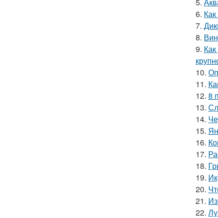
5.
Акв
6.
Как
7.
Дик
8.
Вин
9.
Как
крупн
10.
Оп
11.
Ка
12.
8 
13.
Сл
14.
Че
15.
Ян
16.
Ко
17.
Ра
18.
Гр
19.
Ик
20.
Чт
21.
Из
22.
Лу