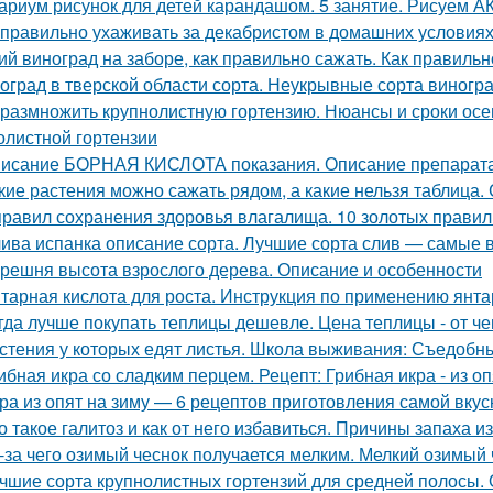
ариум рисунок для детей карандашом. 5 занятие. Рисуем
 правильно ухаживать за декабристом в домашних условиях
ий виноград на заборе, как правильно сажать. Как правильн
оград в тверской области сорта. Неукрывные сорта виногр
 размножить крупнолистную гортензию. Нюансы и сроки осе
олистной гортензии
исание БОРНАЯ КИСЛОТА показания. Описание препара
кие растения можно сажать рядом, а какие нельзя таблица.
правил сохранения здоровья влагалища. 10 золотых правил
ива испанка описание сорта. Лучшие сорта слив — самые 
решня высота взрослого дерева. Описание и особенности
тарная кислота для роста. Инструкция по применению янта
гда лучше покупать теплицы дешевле. Цена теплицы - от че
стения у которых едят листья. Школа выживания: Съедобные
ибная икра со сладким перцем. Рецепт: Грибная икра - из о
ра из опят на зиму — 6 рецептов приготовления самой вкус
о такое галитоз и как от него избавиться. Причины запаха из
-за чего озимый чеснок получается мелким. Мелкий озимый 
чшие сорта крупнолистных гортензий для средней полосы.