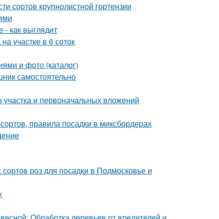
ти сортов крупнолистной гортензии
иями
 - как выглядит
на участке в 6 соток
иями и фото (каталог)
шник самостоятельно
го участка и первоначальных вложений
сортов, правила посадки в миксбордерах
щение
 сортов роз для посадки в Подмосковье и
к
 весной: Обработка деревьев от вредителей и