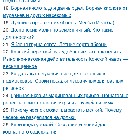
Подготовка ямы
18.
Борная кислота для дачных дел. Борная кислота от
муравьев и других насекомых
19.
Лучшие сорта летних яблонь. Мелба (Мельба)
20.
Долгоносик малинно земляничный. Кто такие
долгоносики?
21.
Яблоня груша сорта. Летние сорта яблони
22.
Конский перегной, как удобрение, как применять.
Рыночно-навозная действительность Конский навоз —
весьма ценное
23.
Когда сажать луковичные цветы осенью в
подмосковье. Сроки посадки луковичных для разных
регионов
24.
Грибная икра из маринованных грибов. Пошаговые
рецепты приготовления икры из груздей на зиму
25.
Почему чеснок может вырастать мелкий. Почему
чеснок не разделился на дольки
26.
Киви когда урожай. Создание условий для
комнатного содержания