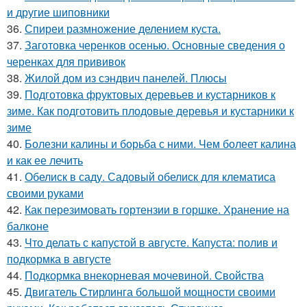
и другие шиповники
36.
Спиреи размножение делением куста.
37.
Заготовка черенков осенью. Основные сведения о
черенках для прививок
38.
Жилой дом из сэндвич панелей. Плюсы
39.
Подготовка фруктовых деревьев и кустарников к
зиме. Как подготовить плодовые деревья и кустарники к
зиме
40.
Болезни калины и борьба с ними. Чем болеет калина
и как ее лечить
41.
Обелиск в саду. Садовый обелиск для клематиса
своими руками
42.
Как перезимовать гортензии в горшке. Хранение на
балконе
43.
Что делать с капустой в августе. Капуста: полив и
подкормка в августе
44.
Подкормка внекорневая мочевиной. Свойства
45.
Двигатель Стирлинга большой мощности своими