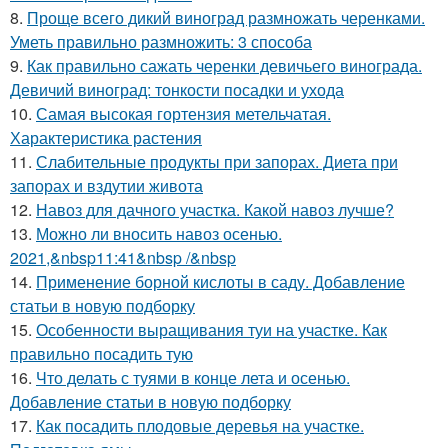
8.
Проще всего дикий виноград размножать черенками.
Уметь правильно размножить: 3 способа
9.
Как правильно сажать черенки девичьего винограда.
Девичий виноград: тонкости посадки и ухода
10.
Самая высокая гортензия метельчатая.
Характеристика растения
11.
Слабительные продукты при запорах. Диета при
запорах и вздутии живота
12.
Навоз для дачного участка. Какой навоз лучше?
13.
Можно ли вносить навоз осенью.
2021,&nbsp11:41&nbsp /&nbsp
14.
Применение борной кислоты в саду. Добавление
статьи в новую подборку
15.
Особенности выращивания туи на участке. Как
правильно посадить тую
16.
Что делать с туями в конце лета и осенью.
Добавление статьи в новую подборку
17.
Как посадить плодовые деревья на участке.