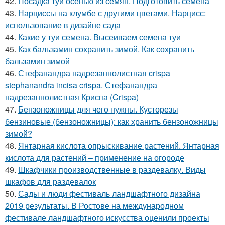
42.
Посадка туи осенью из семян. Подготовить семена
43.
Нарциссы на клумбе с другими цветами. Нарцисс:
использование в дизайне сада
44.
Какие у туи семена. Высеиваем семена туи
45.
Как бальзамин сохранить зимой. Как сохранить
бальзамин зимой
46.
Стефанандра надрезаннолистная crispa
stephanandra incisa crispa. Стефанандра
надрезаннолистная Криспа (Crispa)
47.
Бензоножницы для чего нужны. Кусторезы
бензиновые (бензоножницы): как хранить бензоножницы
зимой?
48.
Янтарная кислота опрыскивание растений. Янтарная
кислота для растений – применение на огороде
49.
Шкафчики производственные в раздевалку. Виды
шкафов для раздевалок
50.
Сады и люди фестиваль ландшафтного дизайна
2019 результаты. В Ростове на международном
фестивале ландшафтного искусства оценили проекты