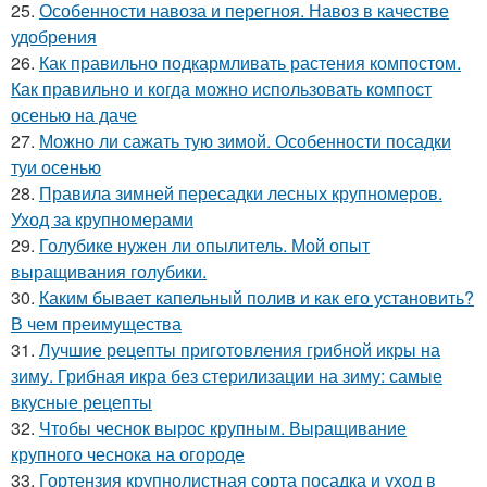
25.
Особенности навоза и перегноя. Навоз в качестве
удобрения
26.
Как правильно подкармливать растения компостом.
Как правильно и когда можно использовать компост
осенью на даче
27.
Можно ли сажать тую зимой. Особенности посадки
туи осенью
28.
Правила зимней пересадки лесных крупномеров.
Уход за крупномерами
29.
Голубике нужен ли опылитель. Мой опыт
выращивания голубики.
30.
Каким бывает капельный полив и как его установить?
В чем преимущества
31.
Лучшие рецепты приготовления грибной икры на
зиму. Грибная икра без стерилизации на зиму: самые
вкусные рецепты
32.
Чтобы чеснок вырос крупным. Выращивание
крупного чеснока на огороде
33.
Гортензия крупнолистная сорта посадка и уход в