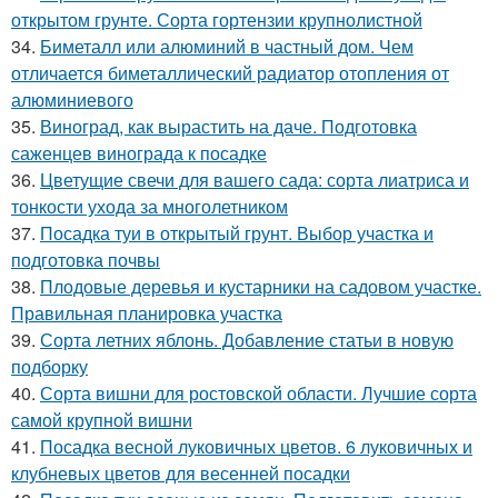
открытом грунте. Сорта гортензии крупнолистной
34.
Биметалл или алюминий в частный дом. Чем
отличается биметаллический радиатор отопления от
алюминиевого
35.
Виноград, как вырастить на даче. Подготовка
саженцев винограда к посадке
36.
Цветущие свечи для вашего сада: сорта лиатриса и
тонкости ухода за многолетником
37.
Посадка туи в открытый грунт. Выбор участка и
подготовка почвы
38.
Плодовые деревья и кустарники на садовом участке.
Правильная планировка участка
39.
Сорта летних яблонь. Добавление статьи в новую
подборку
40.
Сорта вишни для ростовской области. Лучшие сорта
самой крупной вишни
41.
Посадка весной луковичных цветов. 6 луковичных и
клубневых цветов для весенней посадки