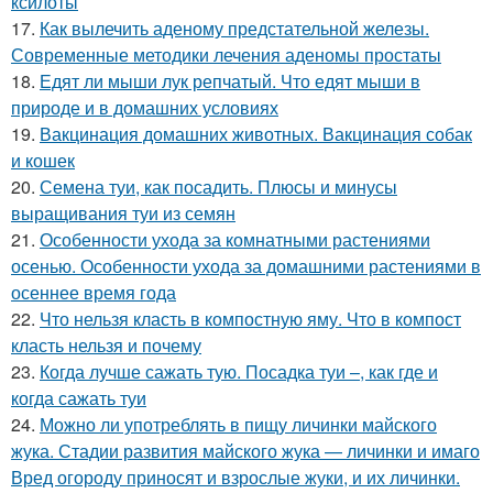
ксилоты
17.
Как вылечить аденому предстательной железы.
Современные методики лечения аденомы простаты
18.
Едят ли мыши лук репчатый. Что едят мыши в
природе и в домашних условиях
19.
Вакцинация домашних животных. Вакцинация собак
и кошек
20.
Семена туи, как посадить. Плюсы и минусы
выращивания туи из семян
21.
Особенности ухода за комнатными растениями
осенью. Особенности ухода за домашними растениями в
осеннее время года
22.
Что нельзя класть в компостную яму. Что в компост
класть нельзя и почему
23.
Когда лучше сажать тую. Посадка туи –, как где и
когда сажать туи
24.
Можно ли употреблять в пищу личинки майского
жука. Стадии развития майского жука — личинки и имаго
Вред огороду приносят и взрослые жуки, и их личинки.