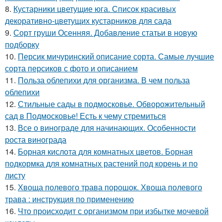
8.
Кустарники цветущие юга. Список красивых
декоративно-цветущих кустарников для сада
9.
Сорт груши Осенняя. Добавление статьи в новую
подборку
10.
Персик мичуринский описание сорта. Самые лучшие
сорта персиков с фото и описанием
11.
Польза облепихи для организма. В чем польза
облепихи
12.
Стильные сады в подмосковье. Обворожительный
сад в Подмосковье! Есть к чему стремиться
13.
Все о винограде для начинающих. Особенности
роста винограда
14.
Борная кислота для комнатных цветов. Борная
подкормка для комнатных растений под корень и по
листу
15.
Хвоща полевого трава порошок. Хвоща полевого
трава : инструкция по применению
16.
Что происходит с организмом при избытке мочевой