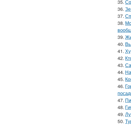
35.
Со
36.
Зе
37.
Сп
38.
Мо
вообщ
39.
Жи
40.
Вы
41.
Ху
42.
Кт
43.
Са
44.
На
45.
Ко
46.
Го
посад
47.
Пи
48.
Ги
49.
Лу
50.
Ту