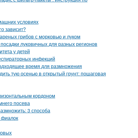
омашних условиях
го зависит?
вареных грибов с морковью и луком
 посадки луковичных для разных регионов
итета у детей
респираторных инфекций
Подходящее время для размножения
адить тую осенью в открытый грунт: пошаговая
оризонтальным кордоном
мнего посева
азмножить: 3 способа
 фиалок
совых