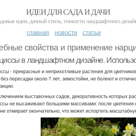
ИДЕИ ДЛЯ САДА И ДАЧИ
адовые идеи, дачный стиль, тонкости ландшафтного дизай
главная
новости
статьи
ебные свойства и применение нарц
циссы в ландшафтном дизайне. Использо
ссы - прекрасные и неприхотливые растения для цветников
 без пересадки около 7 лет, зимостойки, не болеют и отли
зиции.
ключением выставочных садов, декоративность которых расс
ссы не высаживают большими массивами: после цветения и
 не отмирает окончательно, что может испортить масштабн