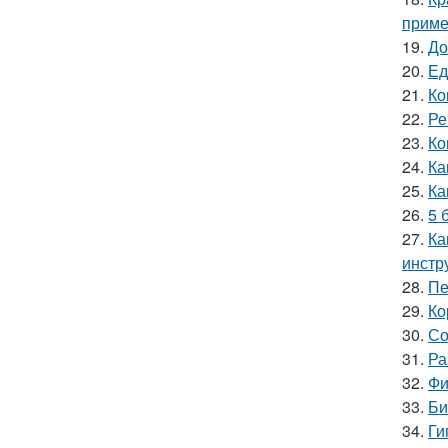
прим
19.
До
20.
Ед
21.
Ко
22.
Ре
23.
Ко
24.
Ка
25.
Ка
26.
5 
27.
Ка
инстр
28.
Пе
29.
Ко
30.
Со
31.
Ра
32.
Фи
33.
Би
34.
Ги