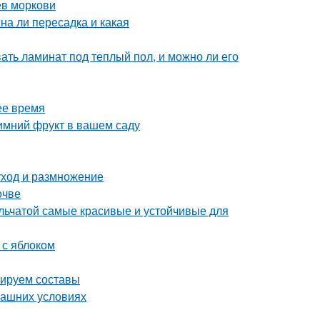
ев моркови
на ли пересадка и какая
вать ламинат под теплый пол, и можно ли его
ее время
имний фрукт в вашем саду
уход и размножение
очве
ельчатой самые красивые и устойчивые для
 с яблоком
тируем составы
машних условиях