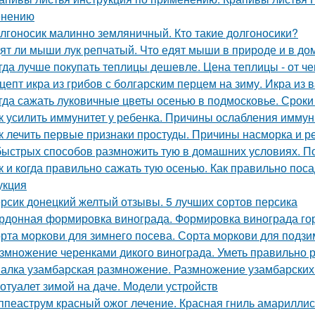
енению
лгоносик малинно земляничный. Кто такие долгоносики?
ят ли мыши лук репчатый. Что едят мыши в природе и в д
гда лучше покупать теплицы дешевле. Цена теплицы - от че
цепт икра из грибов с болгарским перцем на зиму. Икра из 
гда сажать луковичные цветы осенью в подмосковье. Сроки
к усилить иммунитет у ребенка. Причины ослабления иммун
к лечить первые признаки простуды. Причины насморка и 
быстрых способов размножить тую в домашних условиях. 
к и когда правильно сажать тую осенью. Как правильно пос
укция
рсик донецкий желтый отзывы. 5 лучших сортов персика
рдонная формировка винограда. Формировка винограда г
рта моркови для зимнего посева. Сорта моркови для подзи
змножение черенками дикого винограда. Уметь правильно р
алка узамбарская размножение. Размножение узамбарских
отуалет зимой на даче. Модели устройств
ппеаструм красный ожог лечение. Красная гниль амарилли