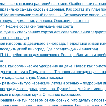
лько всего высших растений на земле. Особенности назем
 правильно сажать садовые деревья. Как составить план по
ой Можжевельник самый полезный. Ботаническое описание
гониум в домашних условиях. Описание растения
-11 Редкие сорта сингониума+мини сорта
ка лучших сверхранних сортов для северного виноградарств
ного виноградар
ая изгородь из девичьего винограда. Недостатки живой изг
 посадить дикий виноград. Где посадить дикий виноград
П-11 пребиотиков для кишечника. Роль пробиотиков и преби
ке
воз, как органическое удобрение на даче. Навоз: как приго
гда сажать туи в Подмосковье. Технология посадка туи в от
к и когда сажать тую. Сроки посадки
к размножить тую черенками летом и осенью – подробная и
ноград для северных регионов. Лучший сладкий кишмиш дл
йкон и морковная муха. Описание насекомого
ращивание туи посевом семян осенью. Что делать с посе
апивы листья инструкция по применению. Крапивы листья П