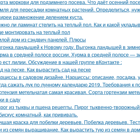
рта моркови для подзимнего посева. Что даёт осенний пос
мля для пересадки комнатных растений. Определиться, нуж
иреи размножение делением куста.
жно ли ламинат стелить на теплый пол. Как и какой уклады
е монтировать на теплый пол
лой дом из сэндвич панелей. Плюсы
гонка ландышей к Новому году. Выгонка ландышей в зимн
рма в средней полосе россии. Хурма в средней полосе — з
о ест лилии. Обсуждение в нашей группе вКонтакте :
д на песке. Как вырастить сад на песке
рциссы в садовом дизайне. Нарциссы: описание, посадка, 
гда сажать лук по лунному календарю 2019. Требования к п
ртензия метельчатая самая красивая. Сорта гортензии мет
ки в саду
рог из тыквы и пшена рецепты. Пирог тыквенно-творожный
бискус комнатный, как прививать.
чшая краска для побелки деревьев. Побелка деревьев. Тес
и из семян выращивание. Как вырастить тую из семян в до