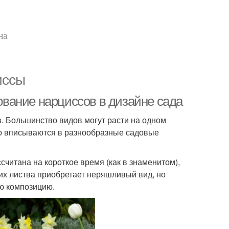
на
иссы
вание нарциссов в дизайне сада
. Большинство видов могут расти на одном
чно вписываются в разнообразные садовые
читана на короткое время (как в знаменитом),
х листва приобретает неряшливый вид, но
ую композицию.