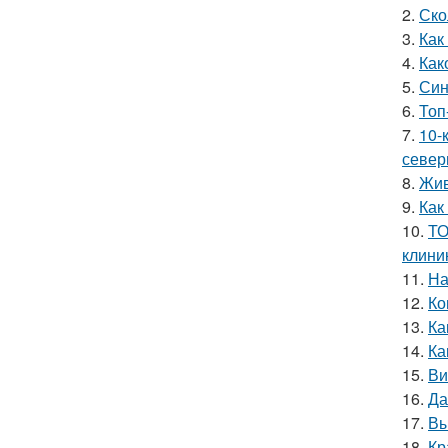
2.
Ско
3.
Как
4.
Как
5.
Син
6.
Топ
7.
10-
север
8.
Жив
9.
Как
10.
ТО
клини
11.
На
12.
Ко
13.
Ка
14.
Ка
15.
Ви
16.
Да
17.
Вы
18.
Кр