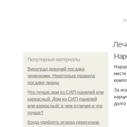
с
Леч
Нар
Популярные материалы
Нарци
Виноград девичий посадка
месте
черенками. Некоторые правила
компо
посадки лианы
За ис
Что лучше дом из СИП-панелей или
нарци
каркасный. Дом из СИП-панелей
долго
или каркасный: в чем отличия и что
лучше?
Когда удобрять огород перегноем.