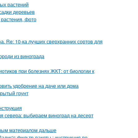
ных растений
садки деревьев
 растения, фото
а. Re: 10-ка лучших сверхранних сортов для
ороди из винограда
отиков при болезнях ЖКТ: от биологии к
товить удобрение на даче или дома
крытый грунт
нструкция
я севера: выбираем виноград на десерт
вным материалом дальше
адис'с фильтр-пакеты : инструкция по