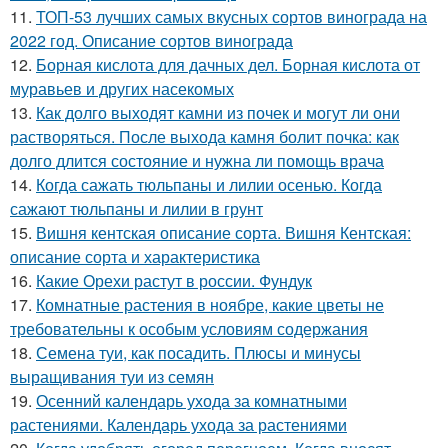
11.
ТОП-53 лучших самых вкусных сортов винограда на
2022 год. Описание сортов винограда
12.
Борная кислота для дачных дел. Борная кислота от
муравьев и других насекомых
13.
Как долго выходят камни из почек и могут ли они
растворяться. После выхода камня болит почка: как
долго длится состояние и нужна ли помощь врача
14.
Когда сажать тюльпаны и лилии осенью. Когда
сажают тюльпаны и лилии в грунт
15.
Вишня кентская описание сорта. Вишня Кентская:
описание сорта и характеристика
16.
Какие Орехи растут в россии. Фундук
17.
Комнатные растения в ноябре, какие цветы не
требовательны к особым условиям содержания
18.
Семена туи, как посадить. Плюсы и минусы
выращивания туи из семян
19.
Осенний календарь ухода за комнатными
растениями. Календарь ухода за растениями