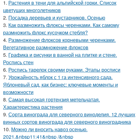
1.
Растения в тени для альпийской горки. Список
цветущих многолетников
2.
Посадка деревьев и кустарников. Осенью
3.
Как размножить флоксы черенками. Как самому
размножить флокс кусочком стебля?
4.
Размножение флоксов корневыми черенками.
Вегетативное размножение флоксов
5.
Графика и рисунки в ванной на плитке и стене.
Роспись стен
6.
Роспись тарелок своими руками. Этапы росписи
7.
Урожайность яблок с 1 га интенсивного сада.
Яблоневый сад, как бизнес: ключевые моменты и
возможности
8.
Самая высокая гортензия метельчатая.
Характеристика растения
9.
Сорта винограда для северного виноделия. 12 лучших
винных сортов винограда для северного виноградника
10.
Можно ли вносить навоз осенью.
2021,&nbsp11:41&nbsp /&nbsp