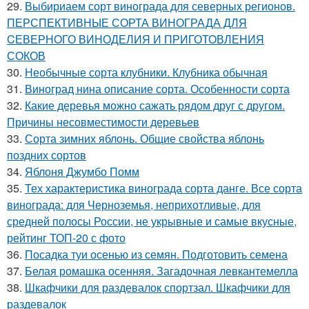
29.
Выбириаем сорт винограда для северных регионов.
ПЕРСПЕКТИВНЫЕ СОРТА ВИНОГРАДА ДЛЯ
CЕВЕРНОГО ВИНОДЕЛИЯ И ПРИГОТОВЛЕНИЯ
СОКОВ
30.
Необычные сорта клубники. Клубника обычная
31.
Виноград нина описание сорта. Особенности сорта
32.
Какие деревья можно сажать рядом друг с другом.
Причины несовместимости деревьев
33.
Сорта зимних яблонь. Общие свойства яблонь
поздних сортов
34.
Яблоня Джумбо Помм
35.
Тех характеристика винограда сорта данге. Все сорта
винограда: для Черноземья, неприхотливые, для
средней полосы России, не укрывные и самые вкусные,
рейтинг ТОП-20 с фото
36.
Посадка туи осенью из семян. Подготовить семена
37.
Белая ромашка осенняя. Загадочная левкантемелла
38.
Шкафчики для раздевалок спортзал. Шкафчики для
раздевалок