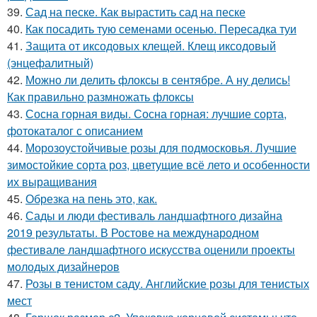
39.
Сад на песке. Как вырастить сад на песке
40.
Как посадить тую семенами осенью. Пересадка туи
41.
Защита от иксодовых клещей. Клещ иксодовый
(энцефалитный)
42.
Можно ли делить флоксы в сентябре. А ну делись!
Как правильно размножать флоксы
43.
Сосна горная виды. Сосна горная: лучшие сорта,
фотокаталог с описанием
44.
Морозоустойчивые розы для подмосковья. Лучшие
зимостойкие сорта роз, цветущие всё лето и особенности
их выращивания
45.
Обрезка на пень это, как.
46.
Сады и люди фестиваль ландшафтного дизайна
2019 результаты. В Ростове на международном
фестивале ландшафтного искусства оценили проекты
молодых дизайнеров
47.
Розы в тенистом саду. Английские розы для тенистых
мест