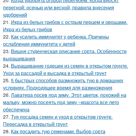
20.
Когда удобрять огород перегноем. Когда вносят
перегной: осенью или весной, правила внесения
удобрений
21.
Икра из белых грибов с острым перцем и овощами.
Икра из белых грибов
22.
Как усилить иммунитет у ребенка. Причины
ослабления иммунитета у детей
23.
Вишня студенческая описание сорта. Особенности
выращивания
24.
Выращивание годеции из семян в открытом грунте.
Уход за рассадой и высадка в открытый грунт
25.
5 быстрых способов размножить тую в домашних
условиях. Подходящее время для размножения
26.
Лаватера посев под зиму. Этот цветок, похожий на
мальву, можно посеять под зиму –красота все лето
обеспечена
27.
Туя посадка семян и уход в открытом грунте.
Пересадка в открытый грунт
28.
Как посадить тую семенами. Выбор сорта