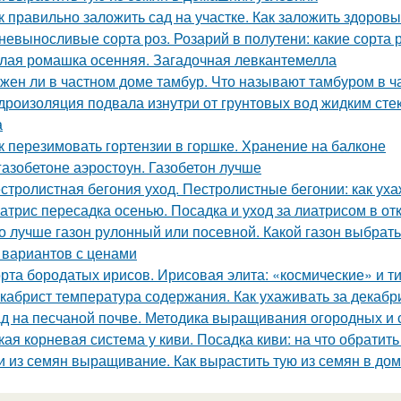
к правильно заложить сад на участке. Как заложить здоров
невыносливые сорта роз. Розарий в полутени: какие сорта 
лая ромашка осенняя. Загадочная левкантемелла
жен ли в частном доме тамбур. Что называют тамбуром в ч
дроизоляция подвала изнутри от грунтовых вод жидким сте
а
к перезимовать гортензии в горшке. Хранение на балконе
газобетоне аэростоун. Газобетон лучше
стролистная бегония уход. Пестролистные бегонии: как ух
атрис пересадка осенью. Посадка и уход за лиатрисом в от
о лучше газон рулонный или посевной. Какой газон выбрат
 вариантов с ценами
рта бородатых ирисов. Ирисовая элита: «космические» и т
кабрист температура содержания. Как ухаживать за декабр
д на песчаной почве. Методика выращивания огородных и 
кая корневая система у киви. Посадка киви: на что обратит
и из семян выращивание. Как вырастить тую из семян в до