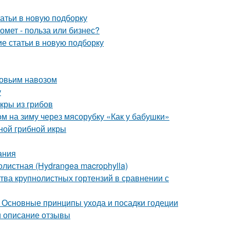
атьи в новую подборку
омет - польза или бизнес?
ие статьи в новую подборку
ровьим навозом
у
кры из грибов
ом на зиму через мясорубку «Как у бабушки»
ной грибной икры
ания
листная (Hydrangea macrophylla)
тва крупнолистных гортензий в сравнении с
. Основные принципы ухода и посадки годеции
и описание отзывы