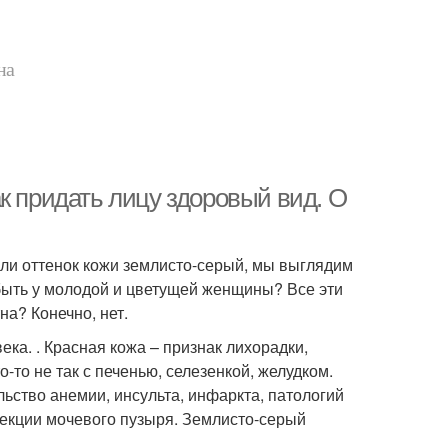
на
к придать лицу здоровый вид. О
сли оттенок кожи землисто-серый, мы выглядим
быть у молодой и цветущей женщины? Все эти
на? Конечно, нет.
ека. . Красная кожа – признак лихорадки,
-то не так с печенью, селезенкой, желудком.
льство анемии, инсульта, инфаркта, патологий
фекции мочевого пузыря. Землисто-серый