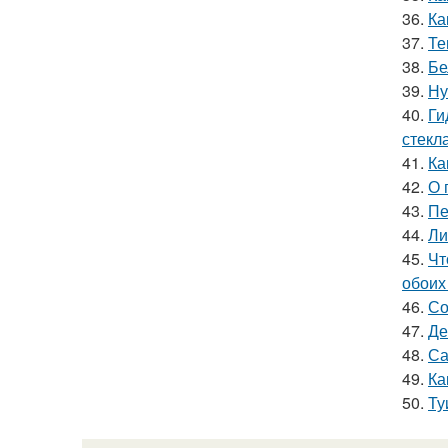
36.
Ка
37.
Те
38.
Бе
39.
Ну
40.
Ги
стекл
41.
Ка
42.
О 
43.
Пе
44.
Ли
45.
Чт
обоих
46.
Со
47.
Де
48.
Са
49.
Ка
50.
Ту