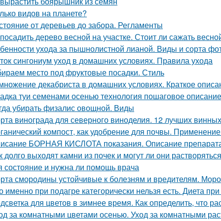
 вырастить боярышник из семян
лько видов на планете?
стояние от деревьев до забора. Регламенты
 посадить дерево весной на участке. Стоит ли сажать весно
бенности ухода за пышнолистной лианой. Виды и сорта фо
ток сингониум уход в домашних условиях. Правила ухода
ираем место под фруктовые посадки. Стиль
множение декабриста в домашних условиях. Краткое описа
адка туи семенами осенью технология пошаговое описание
гда убирать физалис овощной. Виды
рта винограда для северного виноделия. 12 лучших винных
ганический компост, как удобрение для почвы. Применение к
исание БОРНАЯ КИСЛОТА показания. Описание препара
к долго выходят камни из почек и могут ли они растворяться
я состояние и нужна ли помощь врача
рта смородины устойчивые к болезням и вредителям. Мороз
о именно при подагре категорически нельзя есть. Диета при 
дсветка для цветов в зимнее время. Как определить, что р
од за комнатными цветами осенью. Уход за комнатными ра