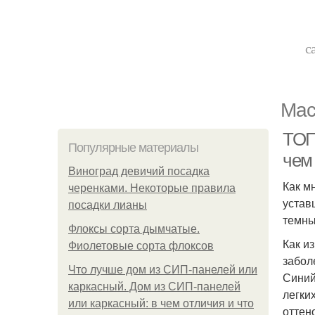
с
Мас
ТОП
Популярные материалы
чем
Виноград девичий посадка
Как м
черенками. Некоторые правила
устав
посадки лианы
темны
Флоксы сорта дымчатые.
Как и
Фиолетовые сорта флоксов
забол
Что лучше дом из СИП-панелей или
Синий
каркасный. Дом из СИП-панелей
легки
или каркасный: в чем отличия и что
оттен