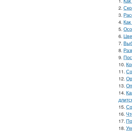
1.
Как
2.
Ско
3.
Рас
4.
Как
5.
Осо
6.
Цве
7.
Выб
8.
Раз
9.
Пос
10.
Ко
11.
Со
12.
Ор
13.
Оп
14.
Ка
длитс
15.
Со
16.
Чт
17.
По
18.
Ух