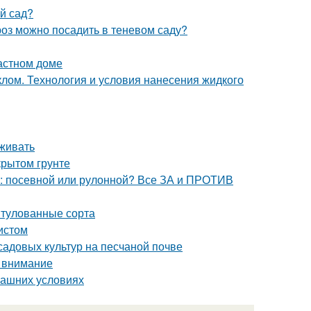
ый сад?
роз можно посадить в теневом саду?
астном доме
клом. Технология и условия нанесения жидкого
аживать
крытом грунте
ь: посевной или рулонной? Все ЗА и ПРОТИВ
итулованные сорта
истом
садовых культур на песчаной почве
ь внимание
машних условиях