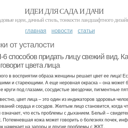
ИДЕИ ДЛЯ САДА И ДАЧИ
адовые идеи, дачный стиль, тонкости ландшафтного дизай
главная
новости
статьи
ки от усталости
-6 способов придать лицу свежий вид. Ка
 говорит цвета лица
ного в восприятии образа женщины решает цвет ее лица! Е
шими и стареющими. А еще неровная окраска – она может 
е круги под глазами, сосудистые звездочки, пигментные пят
звестно, цвет лица – это один из индикаторов здоровья челов
еваний сердца и сосудов. Желтым лицо становится, когда что
 означает, что есть проблемы с дыханием. Белый – свидете
х. Потемневшая кожа может говорить о болезнях почек, ин
ок намекает на запоры и другие проблемы с ЖКТ.