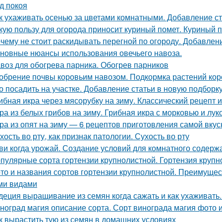
д покоя
к ухаживать осенью за цветами комнатными. Добавление ст
кую пользу для огорода приносит куриный помет. Куриный п
чему не стоит раскидывать перегной по огороду. Добавлен
новные нюансы использования овечьего навоза.
воз для обогрева парника. Обогрев парников
обрение почвы коровьим навозом. Подкормка растений ко
о посадить на участке. Добавление статьи в новую подборк
ибная икра через мясорубку на зиму. Классический рецепт и
ра из белых грибов на зиму. Грибная икра с морковью и лук
ра из опят на зиму — 6 рецептов приготовления самой вкус
хость во рту, как признак патологии. Сухость во рту
ви когда урожай. Создание условий для комнатного содерж
пулярные сорта гортензии крупнолистной. Гортензия крупно
то и названия сортов гортензии крупнолистной. Преимущес
ми видами
деция выращивание из семян когда сажать и как ухаживать
ноград магия описание сорта. Сорт винограда магия фото 
к вырастить тую из семян в домашних условиях