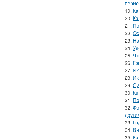
перио
19.
Ка
20.
Ка
21.
По
22.
Ос
23.
На
24.
Уд
25.
Чт
26.
Гр
27.
Ик
28.
Ик
29.
Су
30.
Ки
31.
По
32.
Фо
други
33.
Го
34.
Ви
35.
Ка