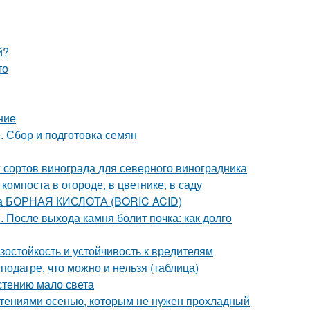
й?
то
ние
. Сбор и подготовка семян
 сортов винограда для северного виноградника
омпоста в огороде, в цветнике, в саду
та БОРНАЯ КИСЛОТА (BORIC ACID)
. После выхода камня болит почка: как долго
остойкость и устойчивость к вредителям
подагре, что можно и нельзя (таблица)
астению мало света
стениями осенью, которым не нужен прохладный