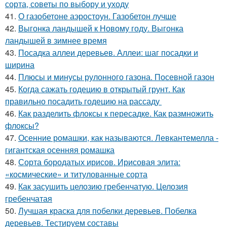
сорта, советы по выбору и уходу
41.
О газобетоне аэростоун. Газобетон лучше
42.
Выгонка ландышей к Новому году. Выгонка
ландышей в зимнее время
43.
Посадка аллеи деревьев. Аллеи: шаг посадки и
ширина
44.
Плюсы и минусы рулонного газона. Посевной газон
45.
Когда сажать годецию в открытый грунт. Как
правильно посадить годецию на рассаду
46.
Как разделить флоксы к пересадке. Как размножить
флоксы?
47.
Осенние ромашки, как называются. Левкантемелла -
гигантская осенняя ромашка
48.
Сорта бородатых ирисов. Ирисовая элита:
«космические» и титулованные сорта
49.
Как засушить целозию гребенчатую. Целозия
гребенчатая
50.
Лучшая краска для побелки деревьев. Побелка
деревьев. Тестируем составы