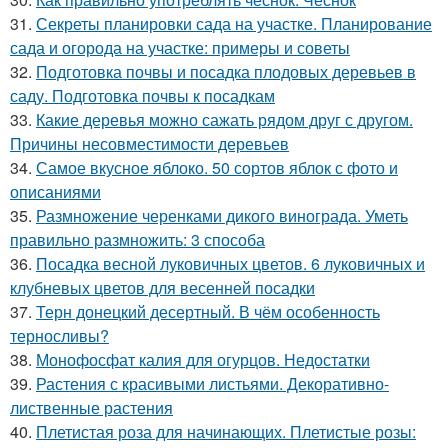
31.
Секреты планировки сада на участке. Планирование
сада и огорода на участке: примеры и советы
32.
Подготовка почвы и посадка плодовых деревьев в
саду. Подготовка почвы к посадкам
33.
Какие деревья можно сажать рядом друг с другом.
Причины несовместимости деревьев
34.
Самое вкусное яблоко. 50 сортов яблок с фото и
описаниями
35.
Размножение черенками дикого винограда. Уметь
правильно размножить: 3 способа
36.
Посадка весной луковичных цветов. 6 луковичных и
клубневых цветов для весенней посадки
37.
Терн донецкий десертный. В чём особенность
терносливы?
38.
Монофосфат калия для огурцов. Недостатки
39.
Растения с красивыми листьями. Декоративно-
лиственные растения
40.
Плетистая роза для начинающих. Плетистые розы: