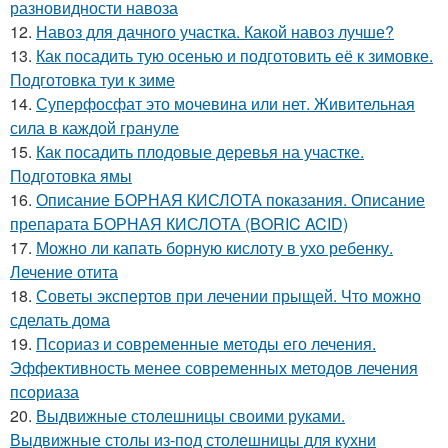
разновидности навоза
12.
Навоз для дачного участка. Какой навоз лучше?
13.
Как посадить тую осенью и подготовить её к зимовке.
Подготовка туи к зиме
14.
Суперфосфат это мочевина или нет. Живительная
сила в каждой грануле
15.
Как посадить плодовые деревья на участке.
Подготовка ямы
16.
Описание БОРНАЯ КИСЛОТА показания. Описание
препарата БОРНАЯ КИСЛОТА (BORIC ACID)
17.
Можно ли капать борную кислоту в ухо ребенку.
Лечение отита
18.
Советы экспертов при лечении прыщей. Что можно
сделать дома
19.
Псориаз и современные методы его лечения.
Эффективность менее современных методов лечения
псориаза
20.
Выдвижные столешницы своими руками.
Выдвижные столы из-под столешницы для кухни