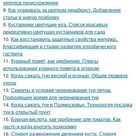
veronica происхождение
8.
Как ухаживать за цветком декабрист. Добавление
статьи в новую подборку
9.
Кустарники цветущие юга. Список красивых
декоративно-цветущих кустарников для сада
10.
Как восстановить защитные свойства желудка..
Классификация и стадии развития атрофического
гастрита
11.
Куриный помет, как удобрение. Плюсы
использования куриного помета в огороде
12.
Когда сажать тую весной и осенью. Общие правила
ухода
13.
Секреты и условия черенкования туи летом.
Подходящее время для черенкования туи
14.
Когда сажать туи в Подмосковье. Технология посадка
туи в открытый грунт
15.
Борная кислота, как удобрение для томатов. Как
часто и когда вносить подкормку
16.
Спирея размножение делением куста. Спирея