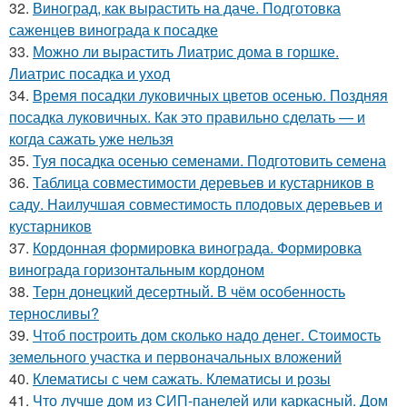
32.
Виноград, как вырастить на даче. Подготовка
саженцев винограда к посадке
33.
Можно ли вырастить Лиатрис дома в горшке.
Лиатрис посадка и уход
34.
Время посадки луковичных цветов осенью. Поздняя
посадка луковичных. Как это правильно сделать — и
когда сажать уже нельзя
35.
Туя посадка осенью семенами. Подготовить семена
36.
Таблица совместимости деревьев и кустарников в
саду. Наилучшая совместимость плодовых деревьев и
кустарников
37.
Кордонная формировка винограда. Формировка
винограда горизонтальным кордоном
38.
Терн донецкий десертный. В чём особенность
терносливы?
39.
Чтоб построить дом сколько надо денег. Стоимость
земельного участка и первоначальных вложений
40.
Клематисы с чем сажать. Клематисы и розы
41.
Что лучше дом из СИП-панелей или каркасный. Дом