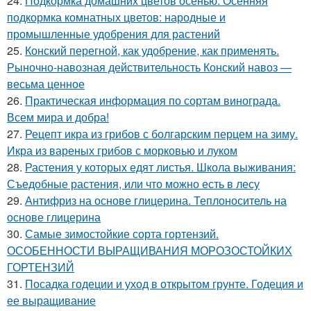
24.
Подкормка домашних цветов осенью. Осенняя
подкормка комнатных цветов: народные и
промышленные удобрения для растений
25.
Конский перегной, как удобрение, как применять.
Рыночно-навозная действительность Конский навоз —
весьма ценное
26.
Практическая информация по сортам винограда.
Всем мира и добра!
27.
Рецепт икра из грибов с болгарским перцем на зиму.
Икра из вареных грибов с морковью и луком
28.
Растения у которых едят листья. Школа выживания:
Съедобные растения, или что можно есть в лесу
29.
Антифриз на основе глицерина. Теплоноситель на
основе глицерина
30.
Самые зимостойкие сорта гортензий.
ОСОБЕННОСТИ ВЫРАЩИВАНИЯ МОРОЗОСТОЙКИХ
ГОРТЕНЗИЙ
31.
Посадка годеции и уход в открытом грунте. Годеция и
ее выращивание